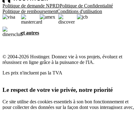
Politique de demande NPRD
Politique de Confidentialité
Politique de remboursement
Conditions d'utilisation
et autres
© 2004-2026 Hostinger. Donnez vie à vos projets, évoluez et
réussissez en ligne grâce à la puissance de l'IA.
Les prix n'incluent pas la TVA
Le respect de votre vie privée, notre priorité
Ce site utilise des cookies essentiels à son bon fonctionnement et
pour collecter des données sur la façon dont vous interagissez avec,
ainsi qu'à des fins marketing. En cliquant sur « J'accepte », vous
consentez à l'utilisation des cookies pour la publicité, la
personnalisation et l'analyse, comme décrit dans notre
Politique en
matière de cookies
.