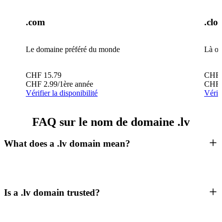
.com
.clo
Le domaine préféré du monde
Là où
CHF
15.79
CHF
CHF
2.99
/1ère année
CHF
Vérifier la disponibilité
Vérifi
FAQ sur le nom de domaine .lv
What does a .lv domain mean?
Is a .lv domain trusted?