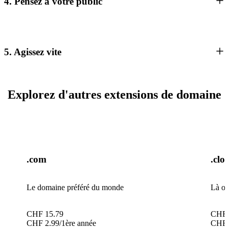
4. Pensez à votre public
5. Agissez vite
Explorez d'autres extensions de domaine
.com
.clo
Le domaine préféré du monde
Là où
CHF
15.79
CHF
CHF
2.99
/1ère année
CHF