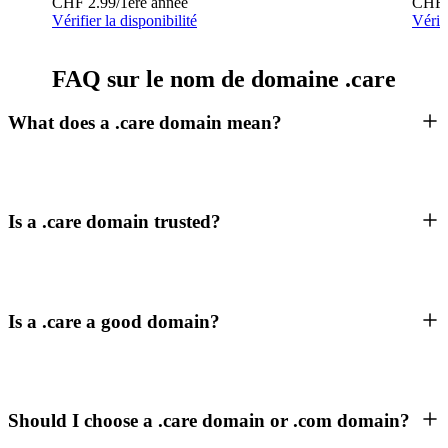
CHF
2.99
/1ère année
CHF
Vérifier la disponibilité
Vérifi
FAQ sur le nom de domaine .care
What does a .care domain mean?
Is a .care domain trusted?
Is a .care a good domain?
Should I choose a .care domain or .com domain?