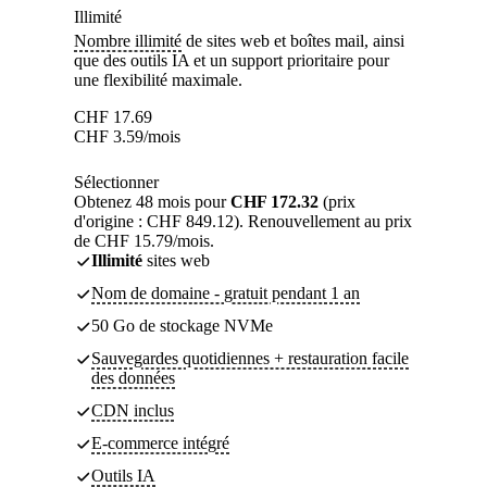
Illimité
Nombre illimité
de sites web et boîtes mail, ainsi
que des outils IA et un support prioritaire pour
une flexibilité maximale.
CHF
17.69
CHF
3.59
/mois
Sélectionner
Obtenez 48 mois pour
CHF 172.32
(prix
d'origine : CHF 849.12). Renouvellement au prix
de CHF 15.79/mois.
Illimité
sites web
Nom de domaine - gratuit pendant 1 an
50 Go de stockage NVMe
Sauvegardes quotidiennes + restauration facile
des données
CDN inclus
E-commerce intégré
Outils IA