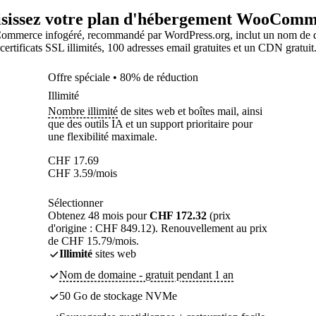
sissez votre plan d'hébergement WooCom
mmerce infogéré, recommandé par WordPress.org, inclut un nom de do
certificats SSL illimités, 100 adresses email gratuites et un CDN gratuit
Offre spéciale • 80% de réduction
Illimité
Nombre illimité
de sites web et boîtes mail, ainsi
que des outils IA et un support prioritaire pour
une flexibilité maximale.
CHF
17.69
CHF
3.59
/mois
Sélectionner
Obtenez 48 mois pour
CHF 172.32
(prix
d'origine : CHF 849.12). Renouvellement au prix
de CHF 15.79/mois.
Illimité
sites web
Nom de domaine - gratuit pendant 1 an
50 Go de stockage NVMe