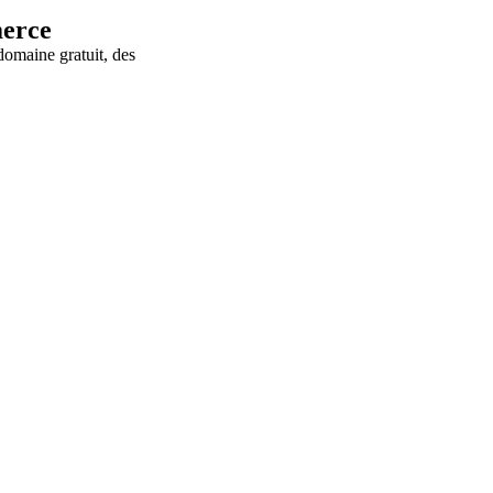
merce
maine gratuit, des
.