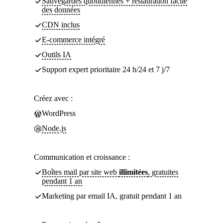
Sauvegardes quotidiennes + restauration facile
des données
CDN inclus
E-commerce intégré
Outils IA
Support expert prioritaire 24 h/24 et 7 j/7
Créez avec :
WordPress
Node.js
Communication et croissance :
Boîtes mail par site web
illimitées
, gratuites
pendant 1 an
Marketing par email IA, gratuit pendant 1 an