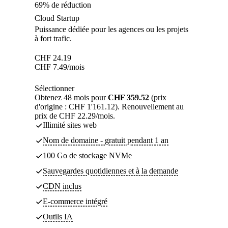
69% de réduction
Cloud Startup
Puissance dédiée pour les agences ou les projets
à fort trafic.
CHF
24.19
CHF
7.49
/mois
Sélectionner
Obtenez 48 mois pour
CHF 359.52
(prix
d'origine : CHF 1'161.12). Renouvellement au
prix de CHF 22.29/mois.
Illimité sites web
Nom de domaine - gratuit pendant 1 an
100 Go de stockage NVMe
Sauvegardes quotidiennes et à la demande
CDN inclus
E-commerce intégré
Outils IA