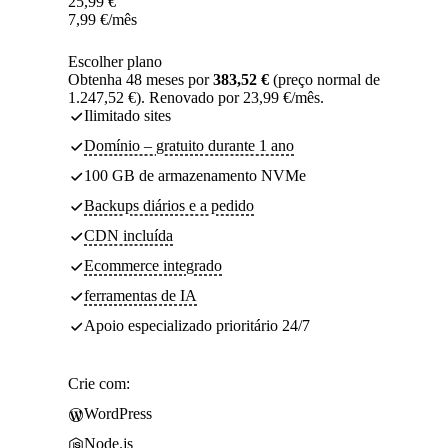
25,99
€
7,99
€
/mês
Escolher plano
Obtenha 48 meses por
383,52 €
(preço normal de
1.247,52 €). Renovado por 23,99 €/mês.
Ilimitado sites
Domínio – gratuito durante 1 ano
100 GB de armazenamento NVMe
Backups diários e a pedido
CDN incluída
Ecommerce integrado
ferramentas de IA
Apoio especializado prioritário 24/7
Crie com:
WordPress
Node.js