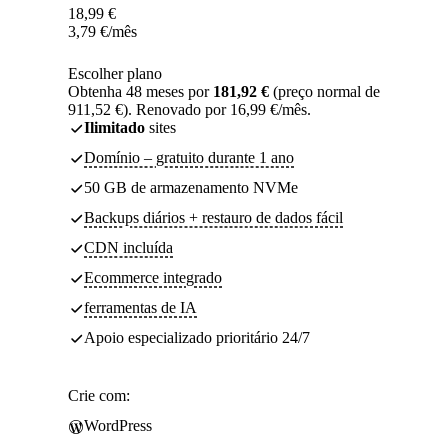
18,99
€
3,79
€
/mês
Escolher plano
Obtenha 48 meses por
181,92 €
(preço normal de
911,52 €). Renovado por 16,99 €/mês.
Ilimitado
sites
Domínio – gratuito durante 1 ano
50 GB de armazenamento NVMe
Backups diários + restauro de dados fácil
CDN incluída
Ecommerce integrado
ferramentas de IA
Apoio especializado prioritário 24/7
Crie com:
WordPress