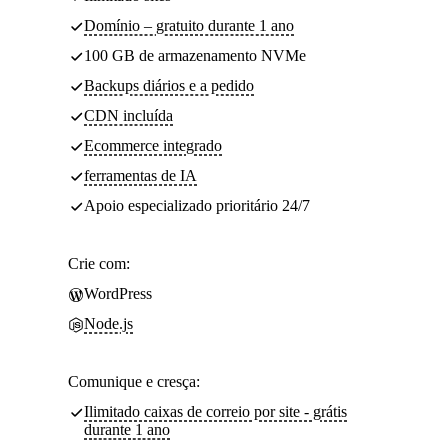
Domínio – gratuito durante 1 ano
100 GB de armazenamento NVMe
Backups diários e a pedido
CDN incluída
Ecommerce integrado
ferramentas de IA
Apoio especializado prioritário 24/7
Crie com:
WordPress
Node.js
Comunique e cresça:
Ilimitado caixas de correio por site - grátis
durante 1 ano