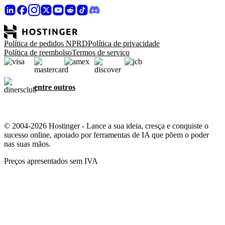
Política de pedidos NPRD
Política de privacidade
Política de reembolso
Termos de serviço
entre outros
© 2004-2026 Hostinger - Lance a sua ideia, cresça e conquiste o
sucesso online, apoiado por ferramentas de IA que põem o poder
nas suas mãos.
Preços apresentados sem IVA
Preocupamo-nos com a sua privacidade
Este site utiliza cookies que são necessários para que o site funcione
corretamente e para obter dados sobre a forma como o utilizador