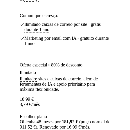
Comunique e cresça:
Ilimitado caixas de correio por site - grátis
durante 1 ano
Marketing por email com IA - gratuito durante
1 ano
Oferta especial • 80% de desconto
Ilimitado
Ilimitado:
sites e caixas de correio, além de
ferramentas de IA e apoio prioritário para
máxima flexibilidade.
18,99
€
3,79
€
/mês
Escolher plano
Obtenha 48 meses por
181,92 €
(preço normal de
911,52 €). Renovado por 16,99 €/mês.