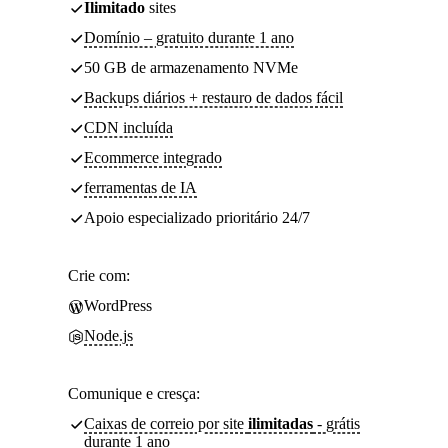
Ilimitado
sites
Domínio – gratuito durante 1 ano
50 GB de armazenamento NVMe
Backups diários + restauro de dados fácil
CDN incluída
Ecommerce integrado
ferramentas de IA
Apoio especializado prioritário 24/7
Crie com:
WordPress
Node.js
Comunique e cresça:
Caixas de correio por site
ilimitadas
- grátis
durante 1 ano