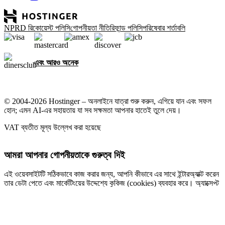
NPRD রিকোয়েস্ট পলিসি
গোপনীয়তা নীতি
রিফান্ড পলিসি
পরিষেবার শর্তাবলি
এবং আরও অনেক
© 2004-2026 Hostinger – অনলাইনে যাত্রা শুরু করুন, এগিয়ে যান এবং সফল
হোন; এমন AI-এর সহায়তায় যা সব সক্ষমতা আপনার হাতেই তুলে দেয়।
VAT ব্যতীত মূল্য উল্লেখ করা হয়েছে
আমরা আপনার গোপনীয়তাকে গুরুত্ব দিই
এই ওয়েবসাইটটি সঠিকভাবে কাজ করার জন্য, আপনি কীভাবে এর সাথে ইন্টারঅ্যাক্ট করেন
তার ডেটা পেতে এবং মার্কেটিংয়ের উদ্দেশ্যে কুকিজ (cookies) ব্যবহার করে। অ্যাক্সেপ্ট
করার মাধ্যমে, আপনি আমাদের
কুকি পলিসিতে
বর্ণিত অ্যাড টার্গেটিং, পার্সোনালাইজেশন
এবং অ্যানালিটিক্সের জন্য আপনার ডিভাইসে কুকিজ স্টোর করতে সম্মত হচ্ছেন।
সব অ্যাক্সেপ্ট করুন
সবগুলো প্রত্যাখ্যান করুন
কুকির সেটিংস