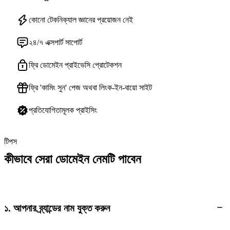
কোনো টেকনিক্যাল জ্ঞানের প্রয়োজন নেই
২৪/৭ এক্সপার্ট সাপোর্ট
ফ্রি ডোমেইন প্রাইভেসি প্রোটেকশন
ফ্রি 'কামিং সুন' পেজ অথবা লিংক-ইন-বায়ো সাইট
প্রতিযোগিতামূলক প্রাইসিং
টিপস
কীভাবে সেরা ডোমেইন নেমটি পাবেন
১. আপনার ব্র্যান্ডের নাম যুক্ত করুন