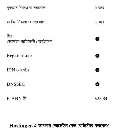
ন্যূনতম নিবন্ধনের সময়কাল
১ বছর
সর্বোচ্চ নিবন্ধনের সময়কাল
১ বছর
ফ্রি
ডোমেইন প্রাইভেসি প্রোটেকশন
RegistrarLock
IDN ডোমেইন
DNSSEC
ICANN ফি
৳23.84
Hostinger-এ আপনার ডোমেইন কেন রেজিস্টার করবেন?