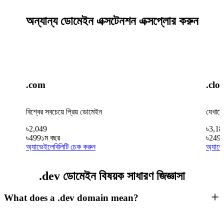
অন্যান্য ডোমেইন এক্সটেনশন এক্সপ্লোর করুন
.com
.clo
বিশ্বের সবচেয়ে প্রিয় ডোমেইন
যেখানে
৳
2,049
৳
3,18
৳
499
১ম বছর
৳
249
অ্যাভেইলেবিলিটি চেক করুন
অ্যাভে
.dev ডোমেইন বিষয়ক সাধারণ জিজ্ঞাসা
What does a .dev domain mean?