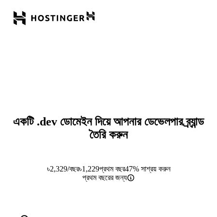
একটি
.dev
ডোমেইন দিয়ে আপনার ডেভেলপার ব্র্যান্ড
তৈরি করুন
৳
2,329
/বছর
৳
1,229
প্রথম বছর
47% সাশ্রয় করুন
প্রথম বছরের জন্য