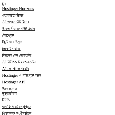
টুল
Hostinger Horizons
ওয়েবসাইট বিল্ডার
AI ওয়েবসাইট বিল্ডার
ই-কমার্স ওয়েবসাইট বিল্ডার
টেমপ্লেট
প্রিন্ট অন ডিমান্ড
লিংক ইন বায়ো
বিজনেস নেম জেনারেটর
AI নিউজলেটার জেনারেটর
AI লোগো জেনারেটর
Hostinger-এ মাইগ্রেট করুন
Hostinger API
ইনফরমেশন
মূল্যতালিকা
রিভিউ
অ্যাফিলিয়েট প্রোগ্রাম
শিক্ষামূলক অংশীদারিত্ব