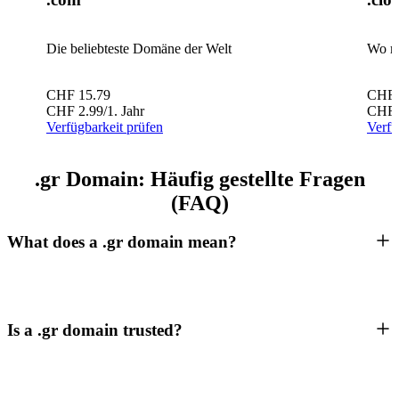
Die beliebteste Domäne der Welt
Wo m
CHF
15.79
CHF
CHF
2.99
/1. Jahr
CHF
Verfügbarkeit prüfen
Verfü
.gr Domain: Häufig gestellte Fragen
(FAQ)
What does a .gr domain mean?
Is a .gr domain trusted?