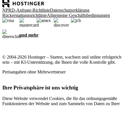
NPRD-Anfrage-Richtlinie
Datenschutzerklärung
Rückerstattungsrichtlinie
Allgemeine Geschäftsbedingungen
und mehr
© 2004-2026 Hostinger – Starten, wachsen und online erfolgreich
sein – mit KI-Unterstützung, die Ihnen die volle Kontrolle gibt.
Preisangaben ohne Mehrwertsteuer
Ihre Privatsphäre ist uns wichtig
Diese Website verwendet Cookies, die für das ordnungsgemäße
Funktionieren der Website und zum Sammeln von Daten zu Ihrer
Interaktion mit der Website sowie zu Marketingzwecken erforderlich
sind. Indem Sie diese Cookies akzeptieren, stimmen Sie der
Speicherung von Cookies auf Ihrem Gerät zu, um gezielte Werbung,
Personalisierung und Analysen durchzuführen, wie in unserer