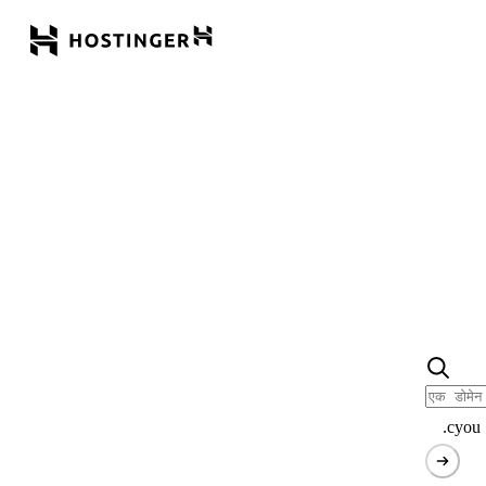
.cyou