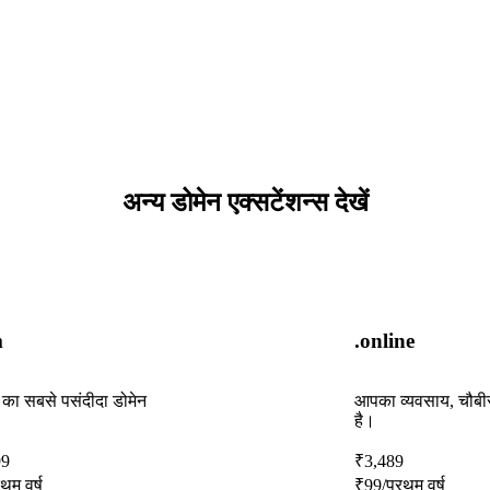
अन्य डोमेन एक्सटेंशन्स देखें
m
.online
ा का सबसे पसंदीदा डोमेन
आपका व्यवसाय, चौबीसो
है।
99
₹
3,489
रथम वर्ष
₹
99
/प्रथम वर्ष