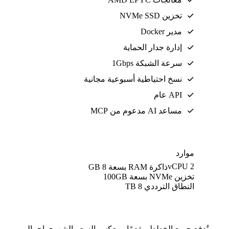
تخزين NVMe SSD
مدير Docker
إدارة جدار الحماية
سرعة الشبكة 1Gbps
نسخ احتياطية أسبوعية مجانية
API عام
مساعد AI مدعوم من MCP
موارد
2 vCPU
ذاكرة RAM بسعة 8 GB
تخزين NVMe بسعة 100GB
النطاق الترددي 8 TB
تُدفع جميع الخطط مقدمًا. ويعكس السعر الشهري إجمالي