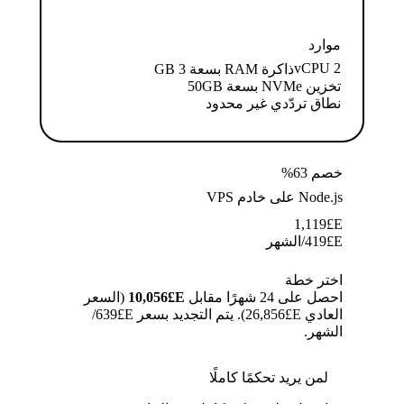
موارد
2 vCPU
ذاكرة RAM بسعة 3 GB
تخزين NVMe بسعة 50GB
نطاق تردّدي غير محدود
خصم 63%
Node.js على خادم VPS
1,119
E£
E£
419
/الشهر
اختر خطة
احصل على 24 شهرًا مقابل
E£⁦10,056⁩
(السعر
العادي E£⁦26,856⁩). يتم التجديد بسعر E£⁦639⁩/
الشهر.
لمن يريد تحكمًا كاملًا