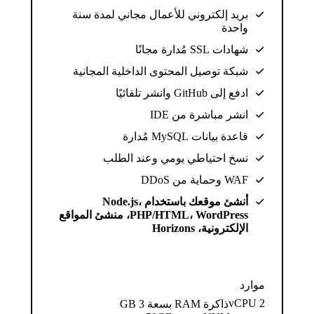
بريد إلكتروني للأعمال مجاني لمدة سنة
واحدة
شهادات SSL مُدارة مجانًا
شبكة توصيل المحتوى الداخلية المجانية
ادفع إلى GitHub وانشر تلقائيًا
انشر مباشرة من IDE
قاعدة بيانات MySQL مُدارة
نسخ احتياطي يومي وعند الطلب
WAF وحماية من DDoS
أنشئ موقعك باستخدام Node.js،
PHP/HTML، WordPress، منشئ المواقع
الإلكترونية، Horizons
موارد
2 vCPU
ذاكرة RAM بسعة 3 GB