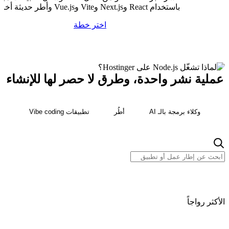
باستخدام React وNext.js وVite وVue.js وأطر حديثة أخرى
اختر خطة
عملية نشر واحدة، وطرق لا حصر لها للإنشاء
وكلاء برمجة بالـ AI
أطُر
تطبيقات Vibe coding
الأكثر رواجاً