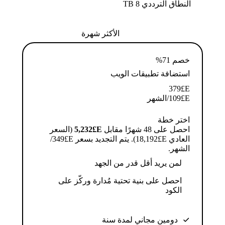
النطاق الترددي 8 TB
الأكثر شهرة
خصم 71%
استضافة تطبيقات الويب
379
E£
E£
109
/الشهر
اختر خطة
احصل على 48 شهرًا مقابل
E£⁦5,232⁩
(السعر
العادي E£⁦18,192⁩). يتم التجديد بسعر E£⁦349⁩/
الشهر.
لمن يريد أقل قدر من الجهد
احصل على بنية تحتية مُدارة وركّز على
الكود
دومين مجاني لمدة سنة