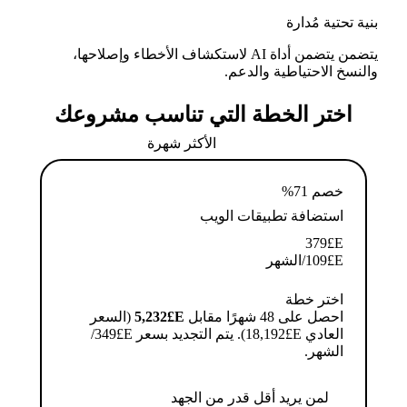
بنية تحتية مُدارة
يتضمن يتضمن أداة AI لاستكشاف الأخطاء وإصلاحها،
والنسخ الاحتياطية والدعم.
اختر الخطة التي تناسب مشروعك
الأكثر شهرة
خصم 71%
استضافة تطبيقات الويب
379
E£
E£
109
/الشهر
اختر خطة
احصل على 48 شهرًا مقابل
E£⁦5,232⁩
(السعر
العادي E£⁦18,192⁩). يتم التجديد بسعر E£⁦349⁩/
الشهر.
لمن يريد أقل قدر من الجهد