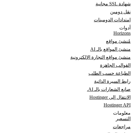
شهادة SSL مجانية
نقل دومين
امتدادات الدومينات
أدوات
Horizons
مُنشئ مواقع
منشئ المواقع بالـ AI
منشئ مواقع التجارة الإلكترونية
القوالب الجاهزة
الطباعة حسب الطلب
رابط السيرة الذاتية
صانع الشعارات بالـ AI.
الانتقال إلى Hostinger
Hostinger API
معلومات
التسعير
مراجعات