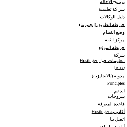
برنامج الإحالة
شراكة تعليمية
دليل الوكالات
خارطة الطريق (إنجليزية)
وضع النظام
مركز الثقة
خريطة الموقع
شركة
معلومات حول Hostinger
تقنيتنا
مدونة (بالانجليزية)
Principles
الدعم
شروحات
قاعدة المعرفة
أكاديمية Hostinger
اتصل بنا
أبلغ عن إساءة