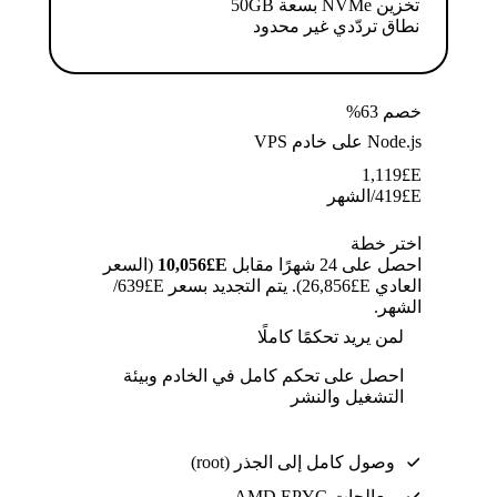
تخزين NVMe بسعة 50GB
نطاق تردّدي غير محدود
خصم 63%
Node.js على خادم VPS
1,119
E£
E£
419
/الشهر
اختر خطة
احصل على 24 شهرًا مقابل
E£⁦10,056⁩
(السعر
العادي E£⁦26,856⁩). يتم التجديد بسعر E£⁦639⁩/
الشهر.
لمن يريد تحكمًا كاملًا
احصل على تحكم كامل في الخادم وبيئة
التشغيل والنشر
وصول كامل إلى الجذر (root)
معالجات AMD EPYC