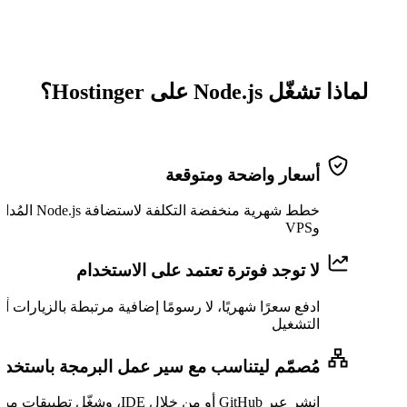
لماذا تشغّل Node.js على Hostinger؟
أسعار واضحة ومتوقعة
خطط شهرية منخفضة التكلفة لاستضافة ode.js
وVPS
لا توجد فوترة تعتمد على الاستخدام
ادفع سعرًا شهريًا، لا رسومًا إضافية مرتبطة بالزيارات أو
التشغيل
مُصمّم ليتناسب مع سير عمل البرمجة باستخدام 
انشر عبر GitHub أو من خلال IDE، وشغّل تطبيقات م