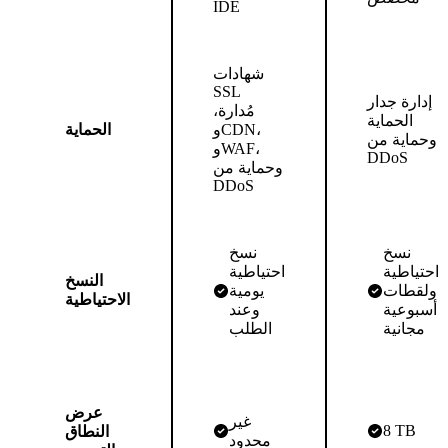
IDE
شهادات
SSL
إدارة جدار
مُدارة،
الحماية
وCDN،
الحماية
وحماية من
وWAF،
DDoS
وحماية من
DDoS
نسخ
نسخ
احتياطية
احتياطية
النسخ
ولقطات
يومية
الاحتياطية
أسبوعية
وعند
مجانية
الطلب
عرض
غير
8 TB
النطاق
محدود