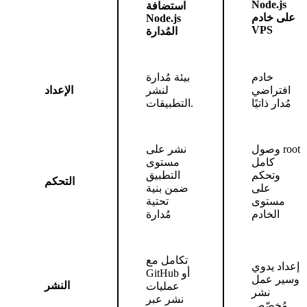
Node.js
استضافة
على خادم
Node.js
VPS
المُدارة
خادم
بيئة مُدارة
افتراضي
لنشر
الإعداد
مُدار ذاتيًا
التطبيقات.
وصول root
نشر على
كامل
مستوى
وتحكم
التطبيق
التحكم
على
ضمن بنية
مستوى
تحتية
الخادم
مُدارة
تكامل مع
إعداد يدوي
GitHub أو
وسير عمل
النشر
عمليات
نشر
نشر عبر
مُخصّص