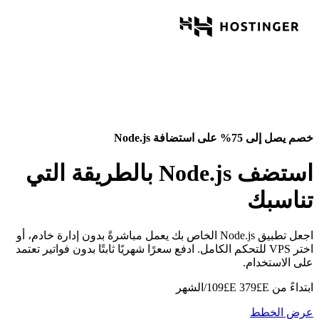
خصم يصل إلى 75% على استضافة Node.js
استضف Node.js بالطريقة التي
تناسبك
اجعل تطبيق Node.js الخاص بك يعمل مباشرةً بدون إدارة خادم، أو
اختر VPS للتحكم الكامل. ادفع سعرًا شهريًا ثابتًا بدون فواتير تعتمد
على الاستخدام.
ابتداءً من
E£⁦379⁩
E£
109
/الشهر
عرض الخطط