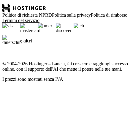
Politica di richiesta NPRD
Politica sulla privacy
Politica di rimborso
Termini del servizio
e altri
© 2004-2026 Hostinger – Lancia, fai crescere e raggiungi successo
online, con il supporto dell'AI che mette il potere nelle tue mani.
I prezzi sono mostrati senza IVA
Abbiamo a cuore la tua privacy
Questo sito web utilizza cookie necessari al corretto funzionamento
del sito e per ottenere dati su come interagisci con esso, nonché per
scopi di marketing. Accettando, acconsenti a memorizzare i cookie
sul tuo dispositivo per il targeting degli annunci, la
personalizzazione e l'analisi come descritto nella nostra
informativa