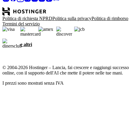
Politica di richiesta NPRD
Politica sulla privacy
Politica di rimborso
Termini del servizio
e altri
© 2004-2026 Hostinger – Lancia, fai crescere e raggiungi successo
online, con il supporto dell'AI che mette il potere nelle tue mani.
I prezzi sono mostrati senza IVA
Abbiamo a cuore la tua privacy
Questo sito web utilizza cookie necessari al corretto funzionamento
del sito e per ottenere dati su come interagisci con esso, nonché per
scopi di marketing. Accettando, acconsenti a memorizzare i cookie
sul tuo dispositivo per il targeting degli annunci, la
personalizzazione e l'analisi come descritto nella nostra
informativa