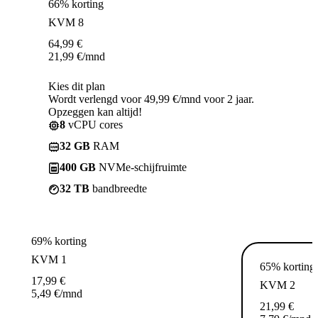
66% korting
KVM 8
64,99
€
21,99
€
/mnd
Kies dit plan
Wordt verlengd voor 49,99 €/mnd voor 2 jaar.
Opzeggen kan altijd!
8
vCPU cores
32 GB
RAM
400 GB
NVMe-schijfruimte
32 TB
bandbreedte
69% korting
KVM 1
65% korting
17,99
€
KVM 2
5,49
€
/mnd
21,99
€