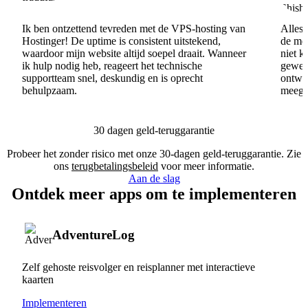
Ik ben ontzettend tevreden met de VPS-hosting van
Alles 
Hostinger! De uptime is consistent uitstekend,
de men
waardoor mijn website altijd soepel draait. Wanneer
niet k
ik hulp nodig heb, reageert het technische
gewel
supportteam snel, deskundig en is oprecht
ontwik
behulpzaam.
meege
30 dagen geld-teruggarantie
Probeer het zonder risico met onze 30-dagen geld-teruggarantie. Zie
ons
terugbetalingsbeleid
voor meer informatie.
Aan de slag
Ontdek meer apps om te implementeren
AdventureLog
Zelf gehoste reisvolger en reisplanner met interactieve
kaarten
Implementeren