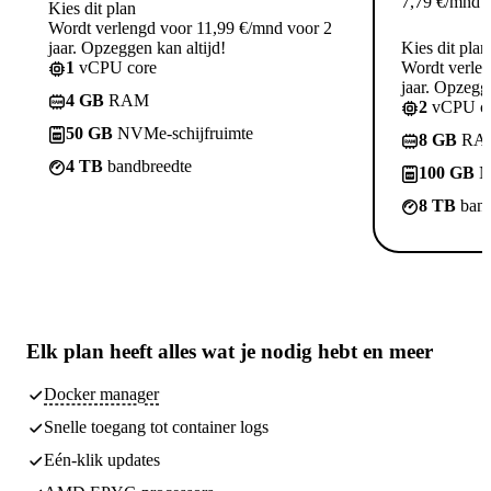
7,79
€
/mnd
Kies dit plan
Wordt verlengd voor 11,99 €/mnd voor 2
jaar. Opzeggen kan altijd!
Kies dit plan
1
vCPU core
Wordt verle
jaar. Opzegge
4 GB
RAM
2
vCPU co
50 GB
NVMe-schijfruimte
8 GB
RA
4 TB
bandbreedte
100 GB
N
8 TB
band
Elk plan heeft
alles wat je nodig hebt
en meer
Docker manager
Snelle toegang tot container logs
Eén-klik updates