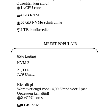
Opzeggen kan altijd!
1
vCPU core
4 GB
RAM
50 GB
NVMe-schijfruimte
4 TB
bandbreedte
MEEST POPULAIR
65% korting
KVM 2
21,99
€
7,79
€
/mnd
Kies dit plan
Wordt verlengd voor 14,99 €/mnd voor 2 jaar.
Opzeggen kan altijd!
2
vCPU cores
8 GB
RAM