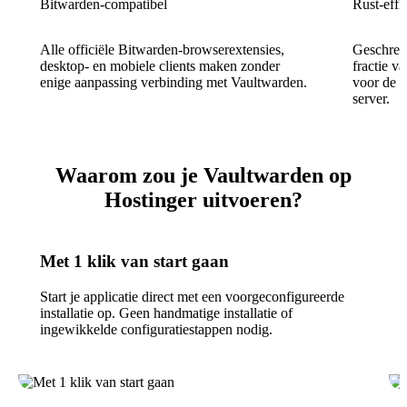
Bitwarden-compatibel
Rust-effic
Alle officiële Bitwarden-browserextensies,
Geschrev
desktop- en mobiele clients maken zonder
fractie 
enige aanpassing verbinding met Vaultwarden.
voor de o
server.
Waarom zou je Vaultwarden op
Hostinger uitvoeren?
Met 1 klik van start gaan
Start je applicatie direct met een voorgeconfigureerde
installatie op. Geen handmatige installatie of
ingewikkelde configuratiestappen nodig.