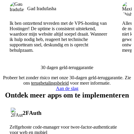
Gad Iradufasha
Ik ben ontzettend tevreden met de VPS-hosting van
Alles 
Hostinger! De uptime is consistent uitstekend,
de men
waardoor mijn website altijd soepel draait. Wanneer
niet k
ik hulp nodig heb, reageert het technische
gewel
supportteam snel, deskundig en is oprecht
ontwik
behulpzaam.
meege
30 dagen geld-teruggarantie
Probeer het zonder risico met onze 30-dagen geld-teruggarantie. Zie
ons
terugbetalingsbeleid
voor meer informatie.
Aan de slag
Ontdek meer apps om te implementeren
2FAuth
Zelfgehoste code-manager voor twee-factor-authenticatie
voor web en mobiel