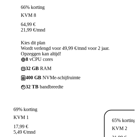
66% korting
KVM 8
64,99
€
21,99
€
/mnd
Kies dit plan
Wordt verlengd voor 49,99 €/mnd voor 2 jaar.
Opzeggen kan altijd!
8
vCPU cores
32 GB
RAM
400 GB
NVMe-schijfruimte
32 TB
bandbreedte
69% korting
KVM 1
65% korting
17,99
€
KVM 2
5,49
€
/mnd