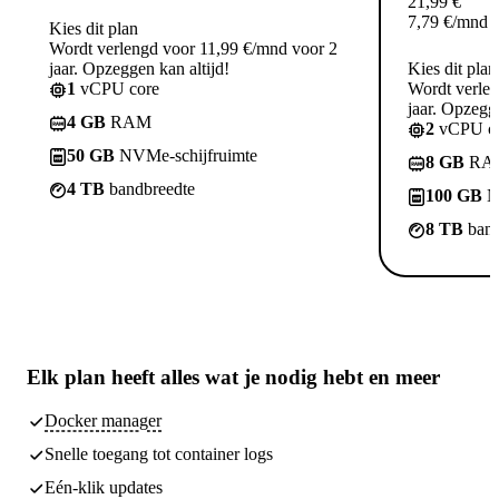
21,99
€
7,79
€
/mnd
Kies dit plan
Wordt verlengd voor 11,99 €/mnd voor 2
jaar. Opzeggen kan altijd!
Kies dit plan
1
vCPU core
Wordt verle
jaar. Opzegge
4 GB
RAM
2
vCPU co
50 GB
NVMe-schijfruimte
8 GB
RA
4 TB
bandbreedte
100 GB
N
8 TB
band
Elk plan heeft
alles wat je nodig hebt
en meer
Docker manager
Snelle toegang tot container logs
Eén-klik updates