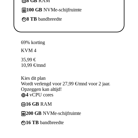
8 GB
RAM
100 GB
NVMe-schijfruimte
8 TB
bandbreedte
69% korting
KVM 4
35,99
€
10,99
€
/mnd
Kies dit plan
Wordt verlengd voor 27,99 €/mnd voor 2 jaar.
Opzeggen kan altijd!
4
vCPU cores
16 GB
RAM
200 GB
NVMe-schijfruimte
16 TB
bandbreedte