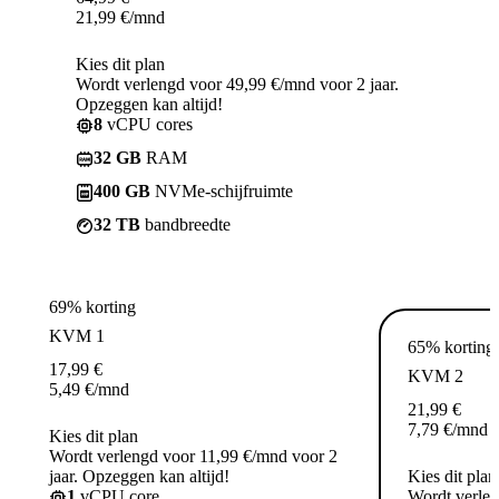
21,99
€
/mnd
Kies dit plan
Wordt verlengd voor 49,99 €/mnd voor 2 jaar.
Opzeggen kan altijd!
8
vCPU cores
32 GB
RAM
400 GB
NVMe-schijfruimte
32 TB
bandbreedte
69% korting
KVM 1
65% korting
17,99
€
KVM 2
5,49
€
/mnd
21,99
€
7,79
€
/mnd
Kies dit plan
Wordt verlengd voor 11,99 €/mnd voor 2
jaar. Opzeggen kan altijd!
Kies dit plan
1
vCPU core
Wordt verle