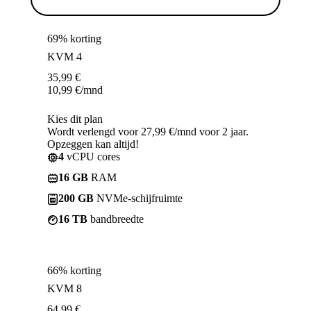
69% korting
KVM 4
35,99
€
10,99
€
/mnd
Kies dit plan
Wordt verlengd voor 27,99 €/mnd voor 2 jaar.
Opzeggen kan altijd!
4
vCPU cores
16 GB
RAM
200 GB
NVMe-schijfruimte
16 TB
bandbreedte
66% korting
KVM 8
64,99
€