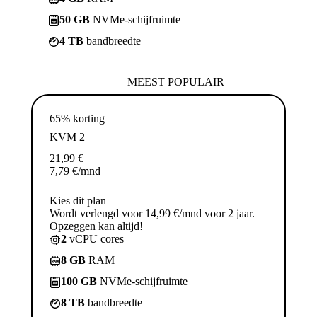
50 GB
NVMe-schijfruimte
4 TB
bandbreedte
MEEST POPULAIR
65% korting
KVM 2
21,99
€
7,79
€
/mnd
Kies dit plan
Wordt verlengd voor 14,99 €/mnd voor 2 jaar.
Opzeggen kan altijd!
2
vCPU cores
8 GB
RAM
100 GB
NVMe-schijfruimte
8 TB
bandbreedte