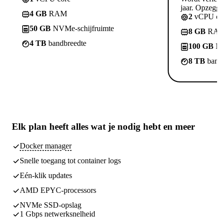
jaar. Opzegge
4 GB
RAM
2
vCPU co
50 GB
NVMe-schijfruimte
8 GB
RA
4 TB
bandbreedte
100 GB
N
8 TB
band
Elk plan heeft
alles wat je nodig hebt
en meer
Docker manager
Snelle toegang tot container logs
Eén-klik updates
AMD EPYC-processors
NVMe SSD-opslag
1 Gbps netwerksnelheid