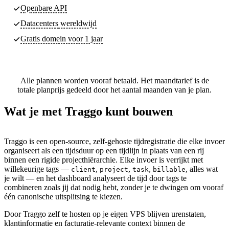
Openbare API
Datacenters
wereldwijd
Gratis domein voor 1 jaar
Alle plannen worden vooraf betaald. Het maandtarief is de
totale planprijs gedeeld door het aantal maanden van je plan.
Wat je met Traggo kunt bouwen
Traggo is een open-source, zelf-gehoste tijdregistratie die elke invoer
organiseert als een tijdsduur op een tijdlijn in plaats van een rij
binnen een rigide projecthiërarchie. Elke invoer is verrijkt met
willekeurige tags —
,
,
,
, alles wat
client
project
task
billable
je wilt — en het dashboard analyseert de tijd door tags te
combineren zoals jij dat nodig hebt, zonder je te dwingen om vooraf
één canonische uitsplitsing te kiezen.
Door Traggo zelf te hosten op je eigen VPS blijven urenstaten,
klantinformatie en facturatie-relevante context binnen de