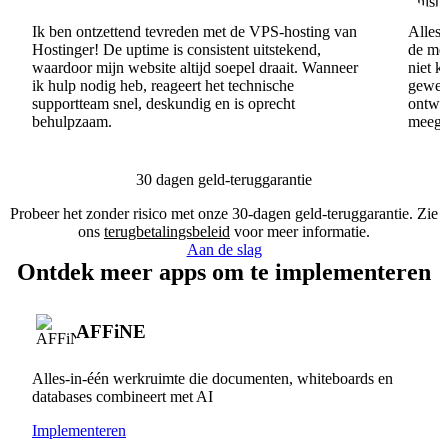
Ik ben ontzettend tevreden met de VPS-hosting van
Alles 
Hostinger! De uptime is consistent uitstekend,
de men
waardoor mijn website altijd soepel draait. Wanneer
niet k
ik hulp nodig heb, reageert het technische
gewel
supportteam snel, deskundig en is oprecht
ontwik
behulpzaam.
meege
30 dagen geld-teruggarantie
Probeer het zonder risico met onze 30-dagen geld-teruggarantie. Zie
ons
terugbetalingsbeleid
voor meer informatie.
Aan de slag
Ontdek meer apps om te implementeren
AFFiNE
Alles-in-één werkruimte die documenten, whiteboards en
databases combineert met AI
Implementeren