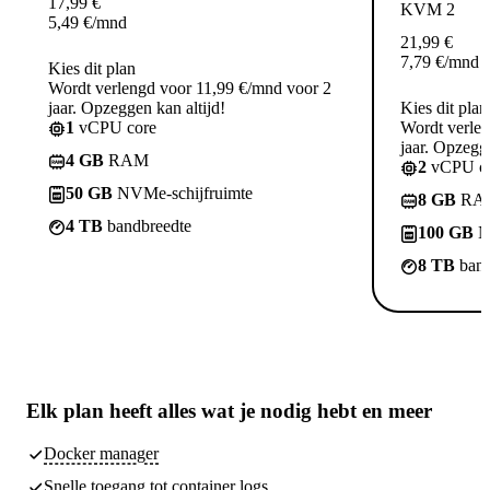
17,99
€
KVM 2
5,49
€
/mnd
21,99
€
7,79
€
/mnd
Kies dit plan
Wordt verlengd voor 11,99 €/mnd voor 2
jaar. Opzeggen kan altijd!
Kies dit plan
1
vCPU core
Wordt verle
jaar. Opzegge
4 GB
RAM
2
vCPU co
50 GB
NVMe-schijfruimte
8 GB
RA
4 TB
bandbreedte
100 GB
N
8 TB
band
Elk plan heeft
alles wat je nodig hebt
en meer
Docker manager
Snelle toegang tot container logs