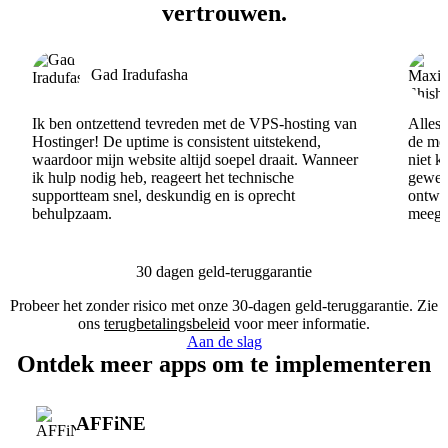
vertrouwen.
Gad Iradufasha
Ik ben ontzettend tevreden met de VPS-hosting van
Alles 
Hostinger! De uptime is consistent uitstekend,
de men
waardoor mijn website altijd soepel draait. Wanneer
niet k
ik hulp nodig heb, reageert het technische
gewel
supportteam snel, deskundig en is oprecht
ontwik
behulpzaam.
meege
30 dagen geld-teruggarantie
Probeer het zonder risico met onze 30-dagen geld-teruggarantie. Zie
ons
terugbetalingsbeleid
voor meer informatie.
Aan de slag
Ontdek meer apps om te implementeren
AFFiNE