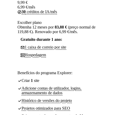
9,99
€
6,99
€
/mês
30
créditos de IA/mês
Escolher plano
Obtenha 12 meses por
83,88 €
(preço normal de
119,88 €). Renovado por 6,99 €/mês.
Gratuito durante 1 ano:
1 caixa de correio por site
Hospedagem
Benefícios do programa Explorer:
Criar
1
site
Adicione contas de utilizador, logins,
armazenamento de dados
Histórico de versões do projeto
Projetos otimizados para SEO