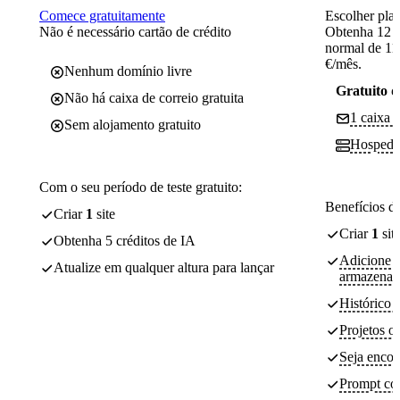
Comece gratuitamente
Escolher pla
Não é necessário cartão de crédito
Obtenha 12 
normal de 11
€/mês.
Nenhum domínio livre
Gratuito d
Não há caixa de correio gratuita
1 caixa d
Sem alojamento gratuito
Hosped
Com o seu período de teste gratuito:
Benefícios d
Criar
1
site
Criar
1
sit
Obtenha 5 créditos de IA
Adicione co
Atualize em qualquer altura para lançar
armazenam
Histórico 
Projetos o
Seja encon
Prompt co