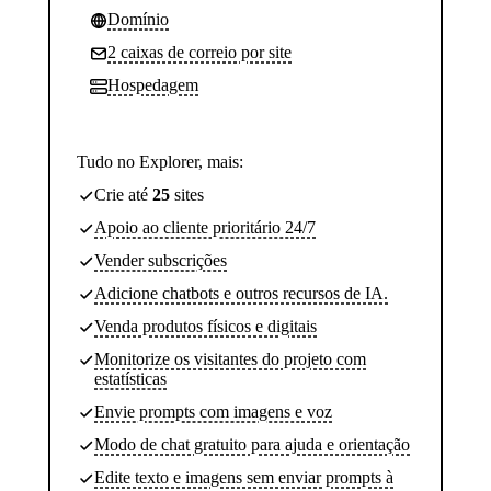
Domínio
2 caixas de correio por site
Hospedagem
Tudo no Explorer, mais:
Crie até
25
sites
Apoio ao cliente prioritário 24/7
Vender subscrições
Adicione chatbots e outros recursos de IA.
Venda produtos físicos e digitais
Monitorize os visitantes do projeto com
estatísticas
Envie prompts com imagens e voz
Modo de chat gratuito para ajuda e orientação
Edite texto e imagens sem enviar prompts à