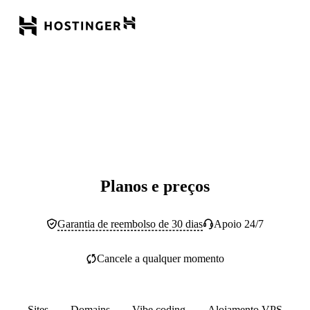
Planos e preços
Garantia de reembolso de 30 dias
Apoio 24/7
Cancele a qualquer momento
Sites
Domains
Vibe coding
Alojamento VPS