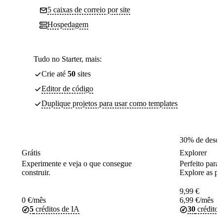
5 caixas de correio por site
Hospedagem
Tudo no Starter, mais:
Crie até
50
sites
Editor de código
Duplique projetos para usar como templates
30% de desc
Grátis
Explorer
Experimente e veja o que consegue
Perfeito para
construir.
Explore as pr
9,99
€
0
€
/mês
6,99
€
/mês
5
créditos de IA
30
crédito