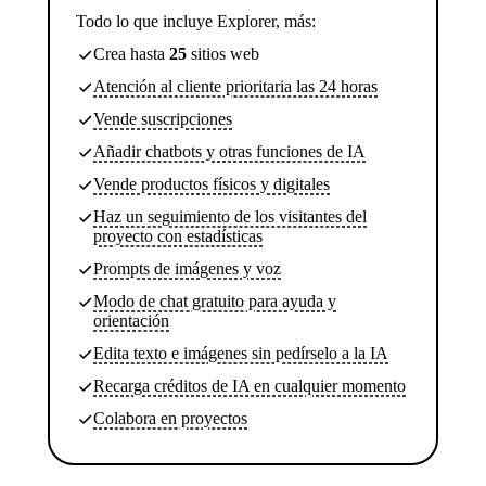
Todo lo que incluye Explorer, más:
Crea hasta
25
sitios web
Atención al cliente prioritaria las 24 horas
Vende suscripciones
Añadir chatbots y otras funciones de IA
Vende productos físicos y digitales
Haz un seguimiento de los visitantes del
proyecto con estadísticas
Prompts de imágenes y voz
Modo de chat gratuito para ayuda y
orientación
Edita texto e imágenes sin pedírselo a la IA
Recarga créditos de IA en cualquier momento
Colabora en proyectos