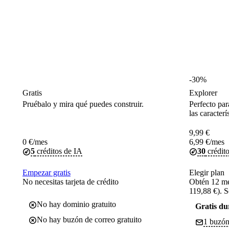
-30%
Gratis
Explorer
Pruébalo y mira qué puedes construir.
Perfecto par
las caracterí
9,99
€
0
€
/mes
6,99
€
/mes
5
créditos de IA
30
crédit
Empezar gratis
Elegir plan
No necesitas tarjeta de crédito
Obtén 12 m
119,88 €). S
No hay dominio gratuito
Gratis du
No hay buzón de correo gratuito
1 buzón