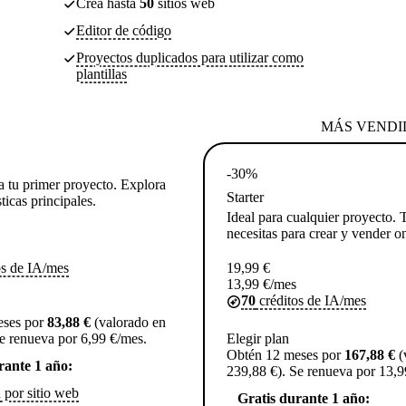
Crea hasta
50
sitios web
Editor de código
Proyectos duplicados para utilizar como
plantillas
MÁS VENDI
-30%
a tu primer proyecto. Explora
Starter
sticas principales.
Ideal para cualquier proyecto. 
necesitas para crear y vender o
os de IA/mes
19,99
€
13,99
€
/mes
70
créditos de IA/mes
eses por
83,88 €
(valorado en
e renueva por 6,99 €/mes.
Elegir plan
Obtén 12 meses por
167,88 €
(
rante 1 año:
239,88 €). Se renueva por 13,9
 por sitio web
Gratis durante 1 año: