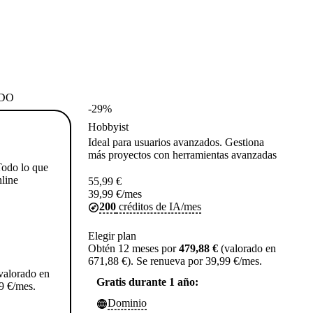
DO
-29%
Hobbyist
Ideal para usuarios avanzados. Gestiona
más proyectos con herramientas avanzadas
Todo lo que
nline
55,99
€
39,99
€
/mes
200
créditos de IA/mes
Elegir plan
Obtén 12 meses por
479,88 €
(valorado en
671,88 €). Se renueva por 39,99 €/mes.
valorado en
Gratis durante 1 año:
9 €/mes.
Dominio