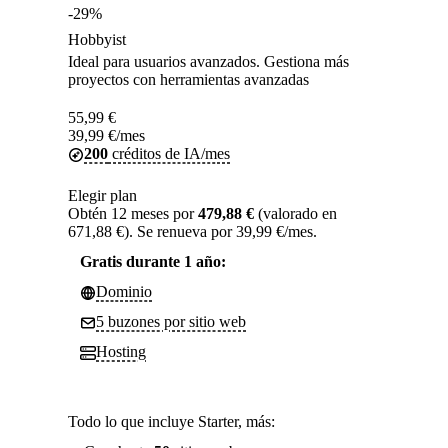
-29%
Hobbyist
Ideal para usuarios avanzados. Gestiona más
proyectos con herramientas avanzadas
55,99
€
39,99
€
/mes
200
créditos de IA/mes
Elegir plan
Obtén 12 meses por
479,88 €
(valorado en
671,88 €). Se renueva por 39,99 €/mes.
Gratis durante 1 año:
Dominio
5 buzones por sitio web
Hosting
Todo lo que incluye Starter, más: