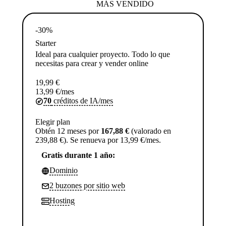
MÁS VENDIDO
-30%
Starter
Ideal para cualquier proyecto. Todo lo que
necesitas para crear y vender online
19,99
€
13,99
€
/mes
70
créditos de IA/mes
Elegir plan
Obtén 12 meses por
167,88 €
(valorado en
239,88 €). Se renueva por 13,99 €/mes.
Gratis durante 1 año:
Dominio
2 buzones por sitio web
Hosting