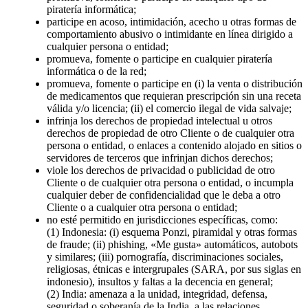
piratería informática;
participe en acoso, intimidación, acecho u otras formas de
comportamiento abusivo o intimidante en línea dirigido a
cualquier persona o entidad;
promueva, fomente o participe en cualquier piratería
informática o de la red;
promueva, fomente o participe en (i) la venta o distribución
de medicamentos que requieran prescripción sin una receta
válida y/o licencia; (ii) el comercio ilegal de vida salvaje;
infrinja los derechos de propiedad intelectual u otros
derechos de propiedad de otro Cliente o de cualquier otra
persona o entidad, o enlaces a contenido alojado en sitios o
servidores de terceros que infrinjan dichos derechos;
viole los derechos de privacidad o publicidad de otro
Cliente o de cualquier otra persona o entidad, o incumpla
cualquier deber de confidencialidad que le deba a otro
Cliente o a cualquier otra persona o entidad;
no esté permitido en jurisdicciones específicas, como:
(1) Indonesia: (i) esquema Ponzi, piramidal y otras formas
de fraude; (ii) phishing, «Me gusta» automáticos, autobots
y similares; (iii) pornografía, discriminaciones sociales,
religiosas, étnicas e intergrupales (SARA, por sus siglas en
indonesio), insultos y faltas a la decencia en general;
(2) India: amenaza a la unidad, integridad, defensa,
seguridad o soberanía de la India, a las relaciones