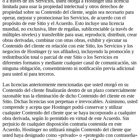
o a través de los Servicios, usted otorga a Hostinger una licencia
limitada para usar la propiedad intelectual y otros derechos de
propiedad sobre su Contenido del cliente, según sea necesario para
operar, mejorar y promocionar los Servicios, de acuerdo con el
propósito de este Sitio y el Acuerdo. Esto incluye una licencia
mundial, no exclusiva, libre de regalías, sublicenciable (a través de
múltiples niveles) y transferible para usar, reproducir, distribuir, crear
obras derivadas, combinar con otras obras, exhibir y ejecutar su
Contenido del cliente en relación con este Sitio, los Servicios y los
negocios de Hostinger (y sus afiliados), incluyendo la promoción y
redistribución total o parcial de este Sitio o los Servicios en
diferentes formatos y mediante cualquier canal de comunicación, sin
ninguna obligación, consentimiento ni notificación previa adicional
para usted ni para terceros.
Las licencias anteriormente mencionadas que usted otorgó en su
Contenido del cliente finalizarán dentro de un plazo comercialmente
razonable tras la eliminación de dicho Contenido del cliente en este
Sitio. Dichas licencias son perpetuas e irrevocables. Asimismo, usted
comprende y acepta que Hostinger podrá conservar y utilizar
cualquier Contenido del cliente que se haya incorporado a cualquier
obra derivada, según lo permitido en virtud de este Acuerdo. Sin
perjuicio de cualquier disposición contraria contenida en este
Acuerdo, Hostinger no utilizará ningún Contenido del cliente que
usted haya designado como «privado» o «protegido con contraseña»