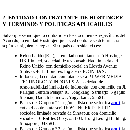
2. ENTIDAD CONTRATANTE DE HOSTINGER
Y TÉRMINOS Y POLÍTICAS APLICABLES
Salvo que se indique lo contrario en los documentos específicos del
Acuerdo, la entidad Hostinger que usted contrate se determinará
según las siguientes reglas. Si su país de residencia es:
Reino Unido (RU), la entidad contratante será Hostinger
UK Limited, sociedad de responsabilidad limitada del
Reino Unido, con domicilio social en Lloyds Avenue
Suite, 6, 4CL, Londres, Inglaterra EC3N 3AX;
Indonesia, la entidad contratante será PT WEB MEDIA
TECHNOLOGY INDONESIA, sociedad de
responsabilidad limitada de Indonesia, con domicilio en Jl.
Palagan Tentara Pelajar, 81, Jongkang, Sariharjo, Ngaglik,
Sleman, Daerah Istimewa, Yogyakarta, 55581;
Países del Grupo n.º 1 según la lista que se indica
aquí
, la
entidad contratante será HOSTINGER PTE LTD,
sociedad limitada privada de Singapur, con domicilio
social en 16 Raffles Quay, #33-03, Hong Leong Building,
Singapore, 048581;
Países del Grupo n.º 2 según la lista que se indica
aquí
, la