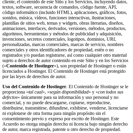
cliente, el contenido de este Sitio y los Servicios, incluyendo datos,
textos, software, secuencia de comandos, código fuente, API,
código informático (incluido HTML), aplicaciones, gráficos, fotos,
sonidos, música, vídeos, funciones interactivas, ilustraciones,
plantillas de sitios web, temas y widgets, obras literarias, diseños,
animaciones, interfaces, derivados, versiones, métodos, productos,
algoritmos, herramientas y métodos de publicidad y adquisición,
invenciones, secretos comerciales, logotipos, dominios, URL
personalizadas, marcas comerciales, marcas de servicio, nombres
comerciales y otros identificadores de propiedad, estén o no
registrados y/o puedan registrarse, así como cualquier otro material
sujeto a derechos de autor contenido en este Sitio y en los Servicios
(«
Contenido de Hostinger
»), son propiedad de Hostinger o están
licenciados a Hostinger. El Contenido de Hostinger está protegido
por las leyes de derechos de autor.
Uso del Contenido de Hostinger
. El Contenido de Hostinger se le
proporciona «
tal cual
», «
según disponibilidad
» y «
con todos sus
defectos
» únicamente para su información y uso personal y no
comercial, y no puede descargarse, copiarse, reproducirse,
distribuirse, transmitirse, difundirse, exhibirse, venderse, licenciarse
ni explotarse de otra forma para ningún propósito sin el
consentimiento previo y expreso por escrito de Hostinger. Este
Acuerdo no otorga ningún derecho ni licencia bajo ningún derecho
de autor, marca registrada, patente u otro derecho de propiedad.