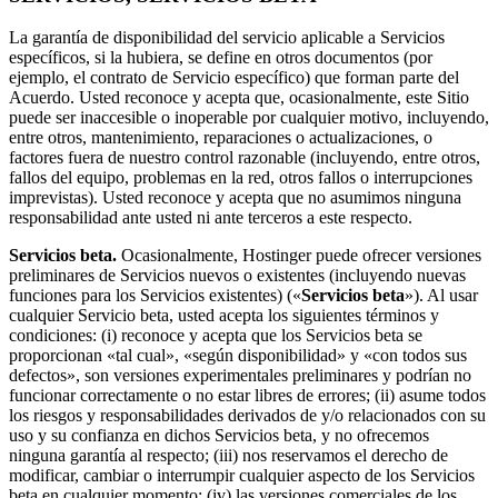
La garantía de disponibilidad del servicio aplicable a Servicios
específicos, si la hubiera, se define en otros documentos (por
ejemplo, el contrato de Servicio específico) que forman parte del
Acuerdo. Usted reconoce y acepta que, ocasionalmente, este Sitio
puede ser inaccesible o inoperable por cualquier motivo, incluyendo,
entre otros, mantenimiento, reparaciones o actualizaciones, o
factores fuera de nuestro control razonable (incluyendo, entre otros,
fallos del equipo, problemas en la red, otros fallos o interrupciones
imprevistas). Usted reconoce y acepta que no asumimos ninguna
responsabilidad ante usted ni ante terceros a este respecto.
Servicios beta.
Ocasionalmente, Hostinger puede ofrecer versiones
preliminares de Servicios nuevos o existentes (incluyendo nuevas
funciones para los Servicios existentes) («
Servicios beta
»). Al usar
cualquier Servicio beta, usted acepta los siguientes términos y
condiciones: (i) reconoce y acepta que los Servicios beta se
proporcionan «tal cual», «según disponibilidad» y «con todos sus
defectos», son versiones experimentales preliminares y podrían no
funcionar correctamente o no estar libres de errores; (ii) asume todos
los riesgos y responsabilidades derivados de y/o relacionados con su
uso y su confianza en dichos Servicios beta, y no ofrecemos
ninguna garantía al respecto; (iii) nos reservamos el derecho de
modificar, cambiar o interrumpir cualquier aspecto de los Servicios
beta en cualquier momento; (iv) las versiones comerciales de los