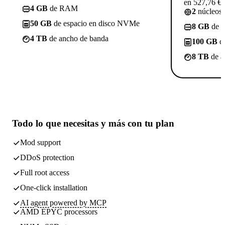
en 527,76 €)
4 GB
de RAM
2
núcleos
50 GB
de espacio en disco NVMe
8 GB
de 
4 TB
de ancho de banda
100 GB
de
8 TB
de a
Todo lo que necesitas
y más con tu plan
Mod support
DDoS protection
Full root access
One-click installation
AI agent powered by MCP
AMD EPYC processors