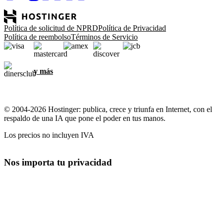
Política de solicitud de NPRD
Política de Privacidad
Política de reembolso
Términos de Servicio
y más
© 2004-2026 Hostinger: publica, crece y triunfa en Internet, con el
respaldo de una IA que pone el poder en tus manos.
Los precios no incluyen IVA
Nos importa tu privacidad
Este sitio web usa cookies necesarias para que el sitio web funcione
correctamente y para obtener información sobre cómo interactúas
con él, así como para fines de marketing. Al aceptar, aceptas
almacenar cookies en tu dispositivo para la orientación,
personalización y análisis de anuncios, como se describe en nuestra