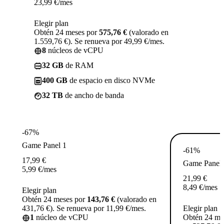
23,99
€
/mes
Elegir plan
Obtén 24 meses por
575,76 €
(valorado en
1.559,76 €). Se renueva por 49,99 €/mes.
8
núcleos de vCPU
32 GB
de RAM
400 GB
de espacio en disco NVMe
32 TB
de ancho de banda
-67%
Game Panel 1
-61%
17,99
€
Game Panel 
5,99
€
/mes
21,99
€
8,49
€
/mes
Elegir plan
Obtén 24 meses por
143,76 €
(valorado en
431,76 €). Se renueva por 11,99 €/mes.
Elegir plan
1
núcleo de vCPU
Obtén 24 me