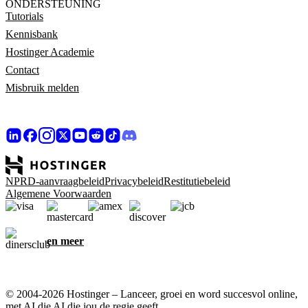
ONDERSTEUNING
Tutorials
Kennisbank
Hostinger Academie
Contact
Misbruik melden
NPRD-aanvraagbeleid
Privacybeleid
Restitutiebeleid
Algemene Voorwaarden
en meer
© 2004-2026 Hostinger – Lanceer, groei en word succesvol online,
met AI die AI die jou de regie geeft.