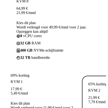
KVM 8
64,99
€
21,99
€
/mnd
Kies dit plan
Wordt verlengd voor 49,99 €/mnd voor 2 jaar.
Opzeggen kan altijd!
8
vCPU cores
32 GB
RAM
400 GB
NVMe-schijfruimte
32 TB
bandbreedte
69% korting
KVM 1
65% korting
17,99
€
KVM 2
5,49
€
/mnd
21,99
€
7,79
€
/mnd
Kies dit plan
Wordt verlengd voor 11,99 €/mnd voor 2