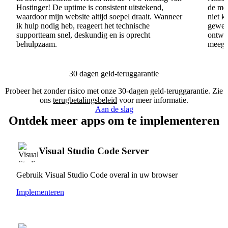
Hostinger! De uptime is consistent uitstekend,
de men
waardoor mijn website altijd soepel draait. Wanneer
niet k
ik hulp nodig heb, reageert het technische
gewel
supportteam snel, deskundig en is oprecht
ontwik
behulpzaam.
meege
30 dagen geld-teruggarantie
Probeer het zonder risico met onze 30-dagen geld-teruggarantie. Zie
ons
terugbetalingsbeleid
voor meer informatie.
Aan de slag
Ontdek meer apps om te implementeren
Visual Studio Code Server
Gebruik Visual Studio Code overal in uw browser
Implementeren