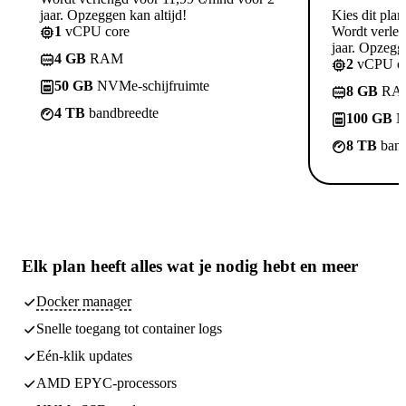
jaar. Opzeggen kan altijd!
Kies dit plan
1
vCPU core
Wordt verle
jaar. Opzegge
4 GB
RAM
2
vCPU co
50 GB
NVMe-schijfruimte
8 GB
RA
4 TB
bandbreedte
100 GB
N
8 TB
band
Elk plan heeft
alles wat je nodig hebt
en meer
Docker manager
Snelle toegang tot container logs
Eén-klik updates
AMD EPYC-processors