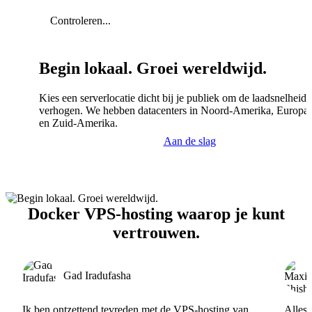
Controleren...
Begin lokaal. Groei wereldwijd.
Kies een serverlocatie dicht bij je publiek om de laadsnelheid 
verhogen. We hebben datacenters in Noord-Amerika, Europa,
en Zuid-Amerika.
Aan de slag
Docker VPS-hosting waarop je kunt
vertrouwen.
Gad Iradufasha
Ik ben ontzettend tevreden met de VPS-hosting van
Alles 