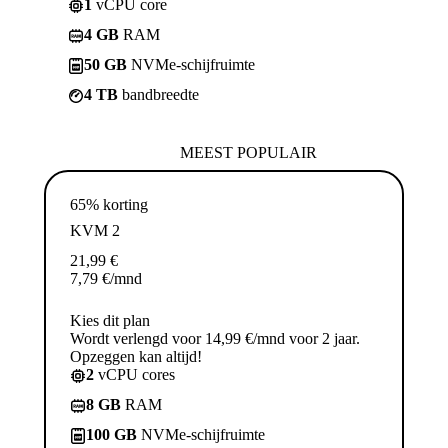
1
vCPU core
4 GB
RAM
50 GB
NVMe-schijfruimte
4 TB
bandbreedte
MEEST POPULAIR
65% korting
KVM 2
21,99
€
7,79
€
/mnd
Kies dit plan
Wordt verlengd voor 14,99 €/mnd voor 2 jaar.
Opzeggen kan altijd!
2
vCPU cores
8 GB
RAM
100 GB
NVMe-schijfruimte