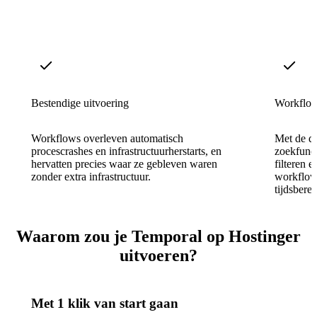
Bestendige uitvoering
Workflow
Workflows overleven automatisch
Met de d
procescrashes en infrastructuurherstarts, en
zoekfunc
hervatten precies waar ze gebleven waren
filteren e
zonder extra infrastructuur.
workflowt
tijdsberei
Waarom zou je Temporal op Hostinger
uitvoeren?
Met 1 klik van start gaan