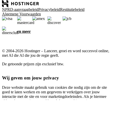
NPRD-aanvraagbeleid
Privacybeleid
Restitutiebeleid
Algemene Voorwaarden
en meer
© 2004-2026 Hostinger – Lanceer, groei en word succesvol online,
met AI die AI die jou de regie geeft.
De getoonde prijzen zijn exclusief btw.
Wij geven om jouw privacy
Deze website maakt gebruik van cookies die nodig zijn om de site
goed te laten werken en om gegevens te verkrijgen over jouw
interactie met de site en voor marketingdoeleinden. Als je hiermee
akkoord gaat, ga je ermee akkoord dat er cookies op je apparaat
worden opgeslagen voor advertentietargeting, personalisatie en
analyse, zoals beschreven in ons
Cookiebeleid
.