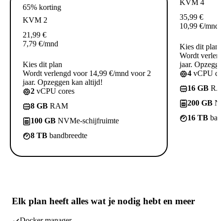
KVM 4
65% korting
35,99
€
KVM 2
10,99
€
/mnd
21,99
€
7,79
€
/mnd
Kies dit plan
Wordt verlen
Kies dit plan
jaar. Opzegge
Wordt verlengd voor 14,99 €/mnd voor 2
4
vCPU co
jaar. Opzeggen kan altijd!
16 GB
R
2
vCPU cores
200 GB
NV
8 GB
RAM
16 TB
ban
100 GB
NVMe-schijfruimte
8 TB
bandbreedte
Elk plan heeft
alles wat je nodig hebt
en meer
Docker manager