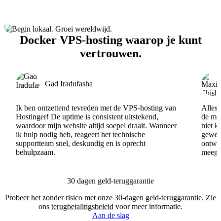
Docker VPS-hosting waarop je kunt
vertrouwen.
Gad Iradufasha
Ik ben ontzettend tevreden met de VPS-hosting van
Alles 
Hostinger! De uptime is consistent uitstekend,
de men
waardoor mijn website altijd soepel draait. Wanneer
niet k
ik hulp nodig heb, reageert het technische
gewel
supportteam snel, deskundig en is oprecht
ontwik
behulpzaam.
meege
30 dagen geld-teruggarantie
Probeer het zonder risico met onze 30-dagen geld-teruggarantie. Zie
ons
terugbetalingsbeleid
voor meer informatie.
Aan de slag