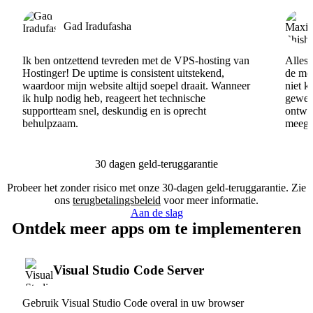
Gad Iradufasha
Ik ben ontzettend tevreden met de VPS-hosting van
Alles 
Hostinger! De uptime is consistent uitstekend,
de men
waardoor mijn website altijd soepel draait. Wanneer
niet k
ik hulp nodig heb, reageert het technische
gewel
supportteam snel, deskundig en is oprecht
ontwik
behulpzaam.
meege
30 dagen geld-teruggarantie
Probeer het zonder risico met onze 30-dagen geld-teruggarantie. Zie
ons
terugbetalingsbeleid
voor meer informatie.
Aan de slag
Ontdek meer apps om te implementeren
Visual Studio Code Server
Gebruik Visual Studio Code overal in uw browser