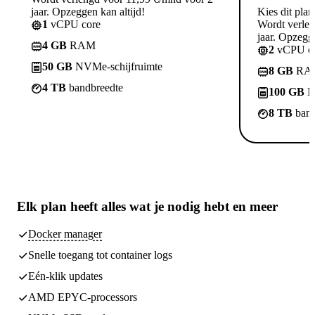
jaar. Opzeggen kan altijd!
Kies dit plan
1
vCPU core
Wordt verle
jaar. Opzegge
4 GB
RAM
2
vCPU co
50 GB
NVMe-schijfruimte
8 GB
RA
4 TB
bandbreedte
100 GB
N
8 TB
band
Elk plan heeft
alles wat je nodig hebt
en meer
Docker manager
Snelle toegang tot container logs
Eén-klik updates
AMD EPYC-processors