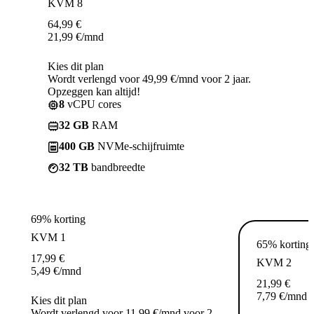
KVM 8
64,99
€
21,99
€
/mnd
Kies dit plan
Wordt verlengd voor 49,99 €/mnd voor 2 jaar.
Opzeggen kan altijd!
8
vCPU cores
32 GB
RAM
400 GB
NVMe-schijfruimte
32 TB
bandbreedte
69% korting
KVM 1
65% korting
17,99
€
KVM 2
5,49
€
/mnd
21,99
€
7,79
€
/mnd
Kies dit plan
Wordt verlengd voor 11,99 €/mnd voor 2