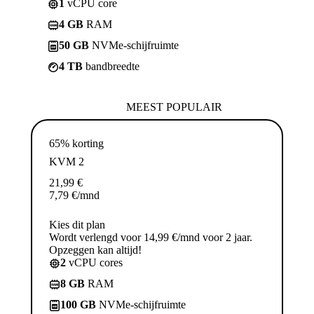
1
vCPU core
4 GB
RAM
50 GB
NVMe-schijfruimte
4 TB
bandbreedte
MEEST POPULAIR
65% korting
KVM 2
21,99
€
7,79
€
/mnd
Kies dit plan
Wordt verlengd voor 14,99 €/mnd voor 2 jaar.
Opzeggen kan altijd!
2
vCPU cores
8 GB
RAM
100 GB
NVMe-schijfruimte