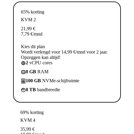
65% korting
KVM 2
21,99
€
7,79
€
/mnd
Kies dit plan
Wordt verlengd voor 14,99 €/mnd voor 2 jaar.
Opzeggen kan altijd!
2
vCPU cores
8 GB
RAM
100 GB
NVMe-schijfruimte
8 TB
bandbreedte
69% korting
KVM 4
35,99
€