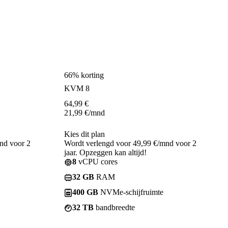
66% korting
KVM 8
64,99
€
21,99
€
/mnd
Kies dit plan
nd voor 2
Wordt verlengd voor 49,99 €/mnd voor 2
jaar. Opzeggen kan altijd!
8
vCPU cores
32 GB
RAM
400 GB
NVMe-schijfruimte
32 TB
bandbreedte