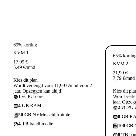
69% korting
KVM 1
65% kortin
17,99
€
KVM 2
5,49
€
/mnd
21,99
€
7,79
€
/mnd
Kies dit plan
Wordt verlengd voor 11,99 €/mnd voor 2
jaar. Opzeggen kan altijd!
Kies dit pla
1
vCPU core
Wordt verle
jaar. Opzegg
4 GB
RAM
2
vCPU c
50 GB
NVMe-schijfruimte
8 GB
R
4 TB
bandbreedte
100 GB
N
8 TB
ban