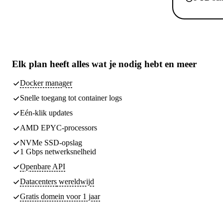
Elk plan heeft
alles wat je nodig hebt
en meer
Docker manager
Snelle toegang tot container logs
Eén-klik updates
AMD EPYC-processors
NVMe SSD-opslag
1 Gbps netwerksnelheid
Openbare API
Datacenters
wereldwijd
Gratis domein voor 1 jaar