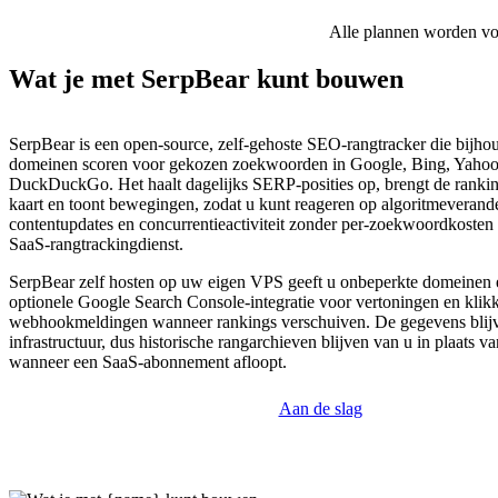
Alle plannen worden voor
Wat je met SerpBear kunt bouwen
SerpBear is een open-source, zelf-gehoste SEO-rangtracker die bijho
domeinen scoren voor gekozen zoekwoorden in Google, Bing, Yahoo
DuckDuckGo. Het haalt dagelijks SERP-posities op, brengt de rankin
kaart en toont bewegingen, zodat u kunt reageren op algoritmeverand
contentupdates en concurrentieactiviteit zonder per-zoekwoordkosten 
SaaS-rangtrackingdienst.
SerpBear zelf hosten op uw eigen VPS geeft u onbeperkte domeinen
optionele Google Search Console-integratie voor vertoningen en klikk
webhookmeldingen wanneer rankings verschuiven. De gegevens blij
infrastructuur, dus historische rangarchieven blijven van u in plaats v
wanneer een SaaS-abonnement afloopt.
Aan de slag