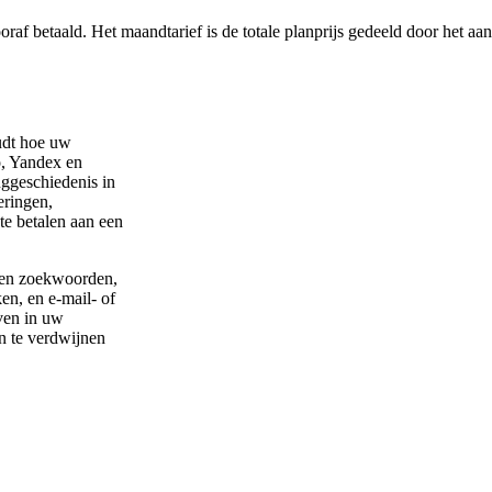
af betaald. Het maandtarief is de totale planprijs gedeeld door het aa
udt hoe uw
, Yandex en
ggeschiedenis in
eringen,
te betalen aan een
 en zoekwoorden,
en, en e-mail- of
ven in uw
an te verdwijnen