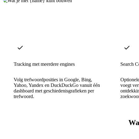
Tracking met meerdere engines
Search Co
Volg trefwoordposities in Google, Bing,
Optionel
Yahoo, Yandex en DuckDuckGo vanuit één
voegt ver
dashboard met geschiedenisgrafieken per
ontdekki
trefwoord.
zoekwoor
Waa