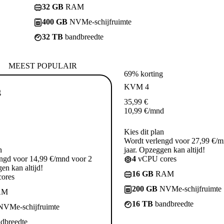
32 GB
RAM
400 GB
NVMe-schijfruimte
32 TB
bandbreedte
MEEST POPULAIR
69% korting
KVM 4
g
35,99
€
10,99
€
/mnd
Kies dit plan
Wordt verlengd voor 27,99 €/m
n
jaar. Opzeggen kan altijd!
ngd voor 14,99 €/mnd voor 2
4
vCPU cores
en kan altijd!
16 GB
RAM
ores
200 GB
NVMe-schijfruimte
AM
16 TB
bandbreedte
VMe-schijfruimte
dbreedte