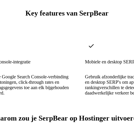
Key features van SerpBear
nsole-integratie
Mobiele en desktop SERP
e Google Search Console-verbinding
Gebruik afzonderlijke tra
toningen, click-through rates en
en desktop SERP's om app
ngsgegevens toe aan elk bijgehouden
rankingverschillen te dete
d.
daadwerkelijke verkeer b
rom zou je SerpBear op Hostinger uitvoe