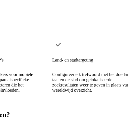
's
Land- en stadtargeting
ckers voor mobiele
Configureer elk trefwoord met het doellan
araatspecifieke
taal en de stad om gelokaliseerde
cteren die het
zoekresultaten weer te geven in plaats van
eïnvloeden.
wereldwijd overzicht.
ren?