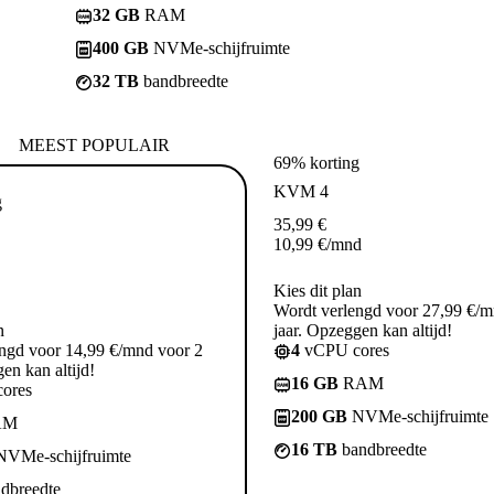
32 GB
RAM
400 GB
NVMe-schijfruimte
32 TB
bandbreedte
MEEST POPULAIR
69% korting
KVM 4
g
35,99
€
10,99
€
/mnd
Kies dit plan
Wordt verlengd voor 27,99 €/m
n
jaar. Opzeggen kan altijd!
ngd voor 14,99 €/mnd voor 2
4
vCPU cores
en kan altijd!
16 GB
RAM
ores
200 GB
NVMe-schijfruimte
AM
16 TB
bandbreedte
VMe-schijfruimte
dbreedte