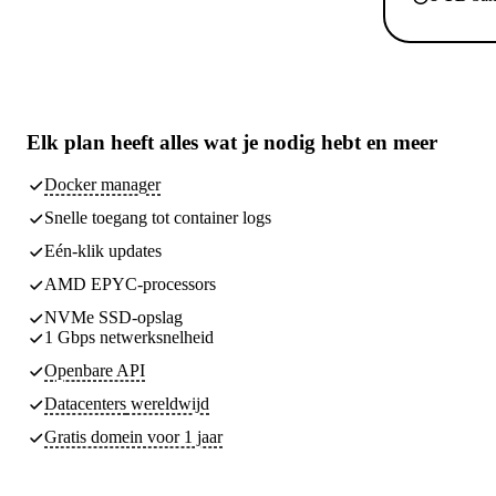
Elk plan heeft
alles wat je nodig hebt
en meer
Docker manager
Snelle toegang tot container logs
Eén-klik updates
AMD EPYC-processors
NVMe SSD-opslag
1 Gbps netwerksnelheid
Openbare API
Datacenters
wereldwijd
Gratis domein voor 1 jaar