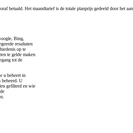
af betaald. Het maandtarief is de totale planprijs gedeeld door het aa
Google, Bing,
geerde resultaten
hiedenis op te
hten te gelde maken
egang tot de
e u beheert in
n beheerd. U
n gefilterd en wie
lde
n.