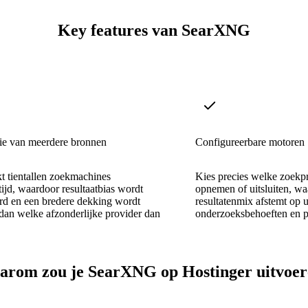
Key features van SearXNG
ie van meerdere bronnen
Configureerbare motoren
t tientallen zoekmachines
Kies precies welke zoekpr
rtijd, waardoor resultaatbias wordt
opnemen of uitsluiten, wa
rd en een bredere dekking wordt
resultatenmix afstemt op 
an welke afzonderlijke provider dan
onderzoeksbehoeften en p
rom zou je SearXNG op Hostinger uitvoe