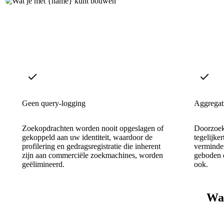
Geen query-logging
Aggregat
Zoekopdrachten worden nooit opgeslagen of
Doorzoek
gekoppeld aan uw identiteit, waardoor de
tegelijke
profilering en gedragsregistratie die inherent
verminde
zijn aan commerciële zoekmachines, worden
geboden d
geëlimineerd.
ook.
Waa