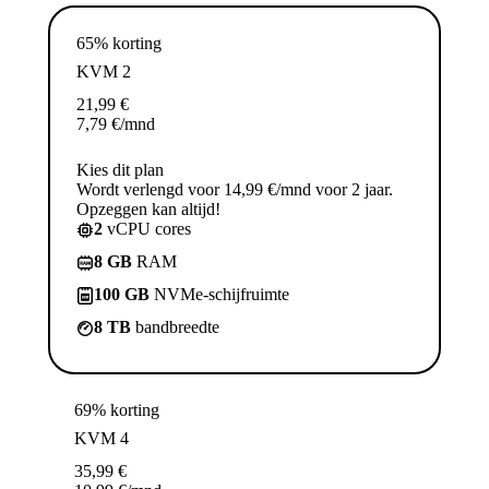
65% korting
KVM 2
21,99
€
7,79
€
/mnd
Kies dit plan
Wordt verlengd voor 14,99 €/mnd voor 2 jaar.
Opzeggen kan altijd!
2
vCPU cores
8 GB
RAM
100 GB
NVMe-schijfruimte
8 TB
bandbreedte
69% korting
KVM 4
35,99
€