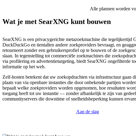
Alle plannen worden voor
Wat je met SearXNG kunt bouwen
SearXNG is een privacygerichte metazoekmachine die tegelijkertijd 
DuckDuckGo en tientallen andere zoekproviders bevraagt, en geaggre
retourneert zonder een gebruikersprofiel op te bouwen of de zoekgesc
slaan. In tegenstelling tot commerciële zoekmachines die zoekopdrac
via profilering en advertentietargeting, biedt SearXNG ongefilterde to
informatie op het web.
Zelf-hosten betekent dat uw zoekopdrachten via infrastructuur gaan di
plaats van via openbare instanties die door onbekende partijen worde
bepaalt welke zoekproviders worden opgenomen, hoe resultaten worde
toegang heeft tot uw instantie — zonder afhankelijk te zijn van gedee
communityservers die downtime of snelheidsbeperking kunnen ervare
Aan de slag