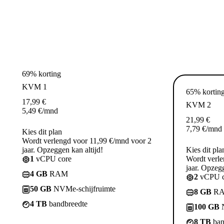
69% korting
KVM 1
65% kortin
17,99
€
KVM 2
5,49
€
/mnd
21,99
€
7,79
€
/mnd
Kies dit plan
Wordt verlengd voor 11,99 €/mnd voor 2
jaar. Opzeggen kan altijd!
Kies dit pla
1
vCPU core
Wordt verle
jaar. Opzegg
4 GB
RAM
2
vCPU c
50 GB
NVMe-schijfruimte
8 GB
R
4 TB
bandbreedte
100 GB
N
8 TB
ban