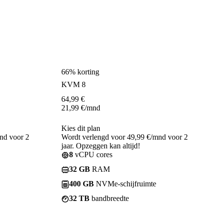
66% korting
KVM 8
64,99
€
21,99
€
/mnd
Kies dit plan
nd voor 2
Wordt verlengd voor 49,99 €/mnd voor 2
jaar. Opzeggen kan altijd!
8
vCPU cores
32 GB
RAM
400 GB
NVMe-schijfruimte
32 TB
bandbreedte