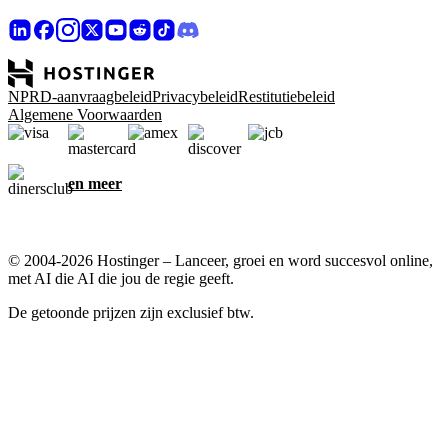
NPRD-aanvraagbeleid
Privacybeleid
Restitutiebeleid
Algemene Voorwaarden
en meer
© 2004-2026 Hostinger – Lanceer, groei en word succesvol online,
met AI die AI die jou de regie geeft.
De getoonde prijzen zijn exclusief btw.
Wij geven om jouw privacy
Deze website maakt gebruik van cookies die nodig zijn om de site
goed te laten werken en om gegevens te verkrijgen over jouw
interactie met de site en voor marketingdoeleinden. Als je hiermee