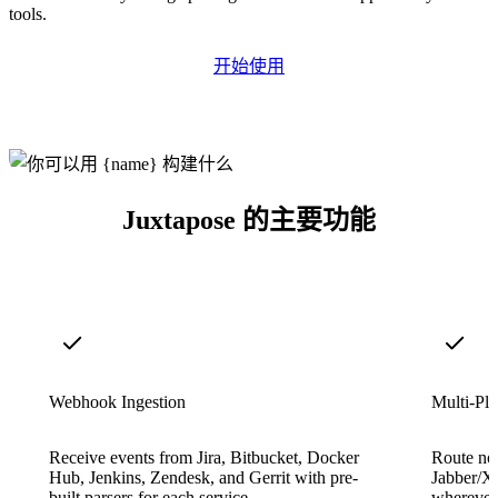
tools.
开始使用
Juxtapose 的主要功能
Webhook Ingestion
Multi-Pla
Receive events from Jira, Bitbucket, Docker
Route not
Hub, Jenkins, Zendesk, and Gerrit with pre-
Jabber/X
built parsers for each service.
wherever