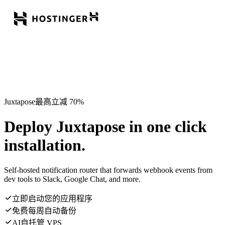
Juxtapose最高立减 70%
Deploy Juxtapose in one click
installation.
Self-hosted notification router that forwards webhook events from
dev tools to Slack, Google Chat, and more.
立即启动您的应用程序
免费每周自动备份
AI自托管 VPS