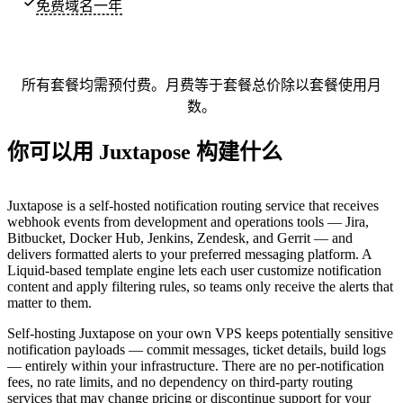
免费域名一年
所有套餐均需预付费。月费等于套餐总价除以套餐使用月
数。
你可以用 Juxtapose 构建什么
Juxtapose is a self-hosted notification routing service that receives
webhook events from development and operations tools — Jira,
Bitbucket, Docker Hub, Jenkins, Zendesk, and Gerrit — and
delivers formatted alerts to your preferred messaging platform. A
Liquid-based template engine lets each user customize notification
content and apply filtering rules, so teams only receive the alerts that
matter to them.
Self-hosting Juxtapose on your own VPS keeps potentially sensitive
notification payloads — commit messages, ticket details, build logs
— entirely within your infrastructure. There are no per-notification
fees, no rate limits, and no dependency on third-party routing
services that may change pricing or discontinue support for your