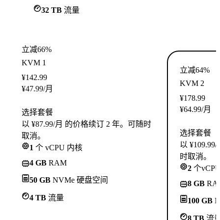
32 TB
流量
立减66%
KVM 1
立减64%
¥
142.99
KVM 2
¥
47.99
/月
¥
178.99
¥
64.99
/月
选择套餐
以 ¥87.99/月 的价格续订 2 年。可随时
选择套餐
取消。
以 ¥109.
1
个 vCPU 内核
时取消。
4 GB
RAM
2
个vCP
50 GB
NVMe 硬盘空间
8 GB
RA
4 TB
流量
100 GB
N
8 TB
流