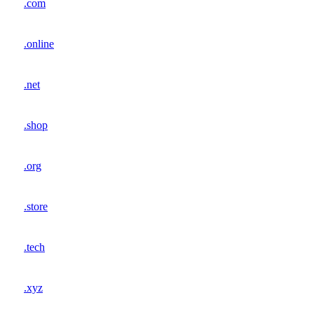
.com
.online
.net
.shop
.org
.store
.tech
.xyz