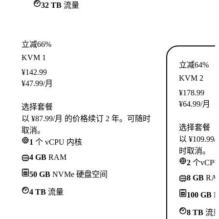
32 TB
流量
立减66%
KVM 1
立减64%
¥
142.99
KVM 2
¥
47.99
/月
¥
178.99
¥
64.99
/月
选择套餐
以 ¥87.99/月 的价格续订 2 年。可随时
选择套餐
取消。
以 ¥109.
1
个 vCPU 内核
时取消。
4 GB
RAM
2
个vCP
50 GB
NVMe 硬盘空间
8 GB
RA
4 TB
流量
100 GB
N
8 TB
流