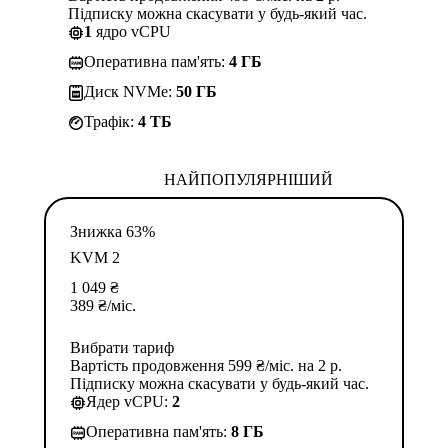
Підписку можна скасувати у будь-який час.
1
ядро vCPU
Оперативна пам'ять:
4 ГБ
Диск NVMe:
50 ГБ
Трафік:
4 TБ
НАЙПОПУЛЯРНІШИЙ
Знижка 63%
KVM 2
1 049
₴
389
₴
/міс.
Вибрати тариф
Вартість продовження 599 ₴/міс. на 2 р.
Підписку можна скасувати у будь-який час.
Ядер vCPU:
2
Оперативна пам'ять:
8 ГБ