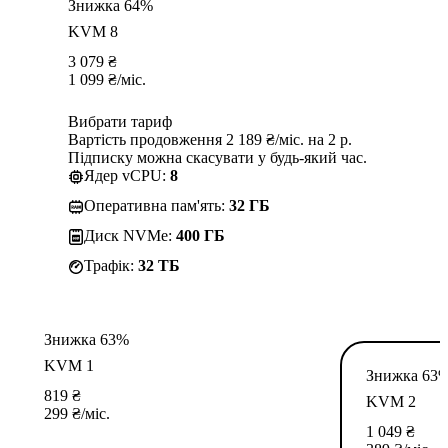
Знижка 64%
KVM 8
3 079
₴
1 099
₴
/міс.
Вибрати тариф
Вартість продовження 2 189 ₴/міс. на 2 р.
Підписку можна скасувати у будь-який час.
Ядер vCPU:
8
Оперативна пам'ять:
32 ГБ
Диск NVMe:
400 ГБ
Трафік:
32 TБ
Знижка 63%
KVM 1
Знижка 63
819
₴
KVM 2
299
₴
/міс.
1 049
₴