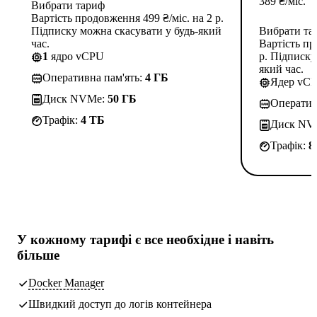
389
₴
/міс.
Вибрати тариф
Вартість продовження 499 ₴/міс. на 2 р.
Підписку можна скасувати у будь-який
Вибрати та
час.
Вартість пр
1
ядро vCPU
р. Підписку
який час.
Оперативна пам'ять:
4 ГБ
Ядер vC
Диск NVMe:
50 ГБ
Оператив
Трафік:
4 TБ
Диск NV
Трафік:
8
У кожному тарифі є
все необхідне
і навіть
більше
Docker Manager
Швидкий доступ до логів контейнера