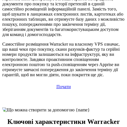
документи про покупку та історії претензій в єдиній
самостійно розміщеній інформаційній панелі. Замість того,
щоб шукати в ланцюжках електронних листів, картотеках або
електронних таблицях, ви отримуєте базу даних з можливістю
пошуку, попередженнями про закінчення терміну дії,
зберіганням документів та багатокористувацьким доступом
для команд і домогосподарств.
Самостійне розміщення Warracker на власному VPS означає,
що ваші чеки про покупку, скани рахунків-фактур та серійні
номери продуктів залишаються на інфраструктурі, яку ви
контролюєте. Завдяки проактивним сповіщенням
електронною поштою та push-сповіщенням через Apprise ви
отримуєте завчасні попередження до закінчення терміну дії
гарантій, щоб ви могли діяти, поки покриття ще діє.
Почати
Ключові характеристики Warracker