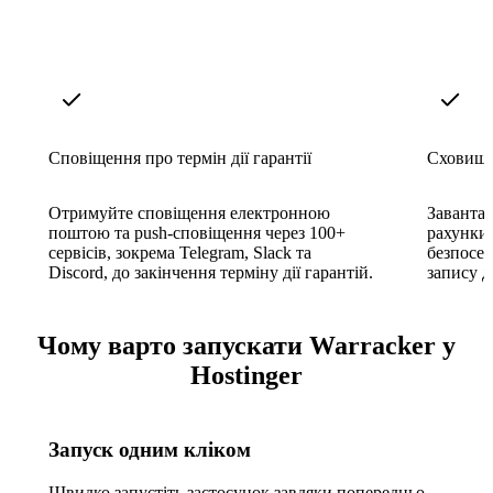
Сповіщення про термін дії гарантії
Сховище
Отримуйте сповіщення електронною
Завантаж
поштою та push-сповіщення через 100+
рахунки
сервісів, зокрема Telegram, Slack та
безпосер
Discord, до закінчення терміну дії гарантій.
запису д
Чому варто запускати Warracker у
Hostinger
Запуск одним кліком
Швидко запустіть застосунок завдяки попередньо