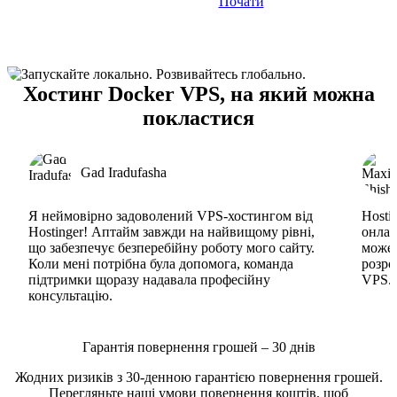
Почати
Хостинг Docker VPS, на який можна
покластися
Gad Iradufasha
Я неймовірно задоволений VPS-хостингом від
Hosti
Hostinger! Аптайм завжди на найвищому рівні,
онлай
що забезпечує безперебійну роботу мого сайту.
може 
Коли мені потрібна була допомога, команда
розро
підтримки щоразу надавала професійну
VPS. 
консультацію.
Гарантія повернення грошей – 30 днів
Жодних ризиків з 30-денною гарантією повернення грошей.
Перегляньте наші
умови повернення коштів
, щоб