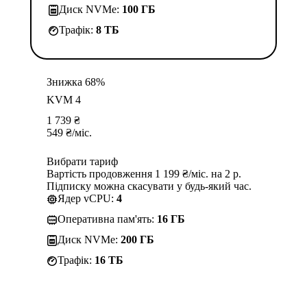
Диск NVMe:
100 ГБ
Трафік:
8 TБ
Знижка 68%
KVM 4
1 739
₴
549
₴
/міс.
Вибрати тариф
Вартість продовження 1 199 ₴/міс. на 2 р.
Підписку можна скасувати у будь-який час.
Ядер vCPU:
4
Оперативна пам'ять:
16 ГБ
Диск NVMe:
200 ГБ
Трафік:
16 TБ