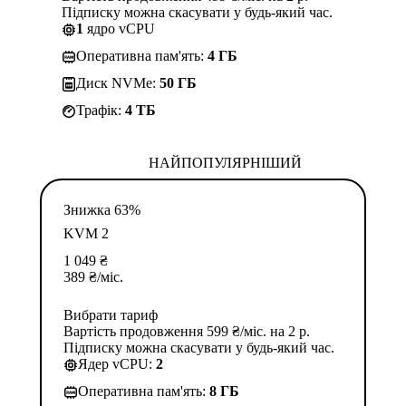
Підписку можна скасувати у будь-який час.
1
ядро vCPU
Оперативна пам'ять:
4 ГБ
Диск NVMe:
50 ГБ
Трафік:
4 TБ
НАЙПОПУЛЯРНІШИЙ
Знижка 63%
KVM 2
1 049
₴
389
₴
/міс.
Вибрати тариф
Вартість продовження 599 ₴/міс. на 2 р.
Підписку можна скасувати у будь-який час.
Ядер vCPU:
2
Оперативна пам'ять:
8 ГБ