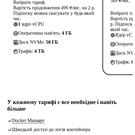
389
₴
/міс.
Вибрати тариф
Вартість продовження 499 ₴/міс. на 2 р.
Підписку можна скасувати у будь-який
Вибрати та
час.
Вартість пр
1
ядро vCPU
р. Підписку
який час.
Оперативна пам'ять:
4 ГБ
Ядер vC
Диск NVMe:
50 ГБ
Оператив
Трафік:
4 TБ
Диск NV
Трафік:
8
У кожному тарифі є
все необхідне
і навіть
більше
Docker Manager
Швидкий доступ до логів контейнера