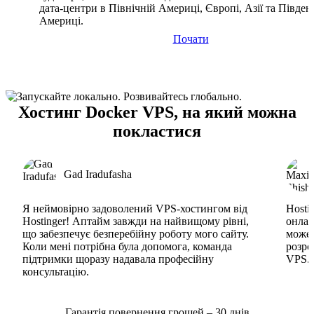
дата-центри в Північній Америці, Європі, Азії та Півден
Америці.
Почати
Хостинг Docker VPS, на який можна
покластися
Gad Iradufasha
Я неймовірно задоволений VPS-хостингом від
Hosti
Hostinger! Аптайм завжди на найвищому рівні,
онлай
що забезпечує безперебійну роботу мого сайту.
може 
Коли мені потрібна була допомога, команда
розро
підтримки щоразу надавала професійну
VPS. 
консультацію.
Гарантія повернення грошей – 30 днів