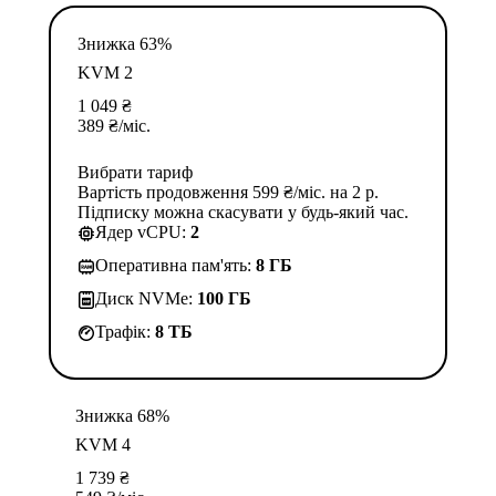
Знижка 63%
KVM 2
1 049
₴
389
₴
/міс.
Вибрати тариф
Вартість продовження 599 ₴/міс. на 2 р.
Підписку можна скасувати у будь-який час.
Ядер vCPU:
2
Оперативна пам'ять:
8 ГБ
Диск NVMe:
100 ГБ
Трафік:
8 TБ
Знижка 68%
KVM 4
1 739
₴