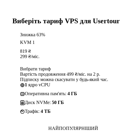
Виберіть тариф VPS для Usertour
Знижка 63%
KVM 1
819
₴
299
₴
/міс.
Вибрати тариф
Вартість продовження 499 ₴/міс. на 2 р.
Підписку можна скасувати у будь-який час.
1
ядро vCPU
Оперативна пам'ять:
4 ГБ
Диск NVMe:
50 ГБ
Трафік:
4 TБ
НАЙПОПУЛЯРНІШИЙ