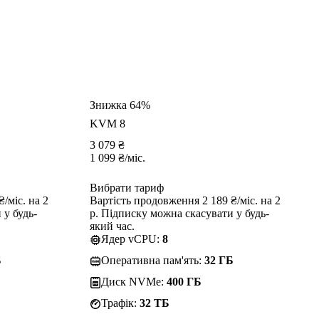
Знижка 64%
KVM 8
3 079
₴
1 099
₴
/міс.
Вибрати тариф
/міс. на 2
Вартість продовження 2 189 ₴/міс. на 2
 у будь-
р. Підписку можна скасувати у будь-
який час.
Ядер vCPU:
8
Б
Оперативна пам'ять:
32 ГБ
Диск NVMe:
400 ГБ
Трафік:
32 TБ