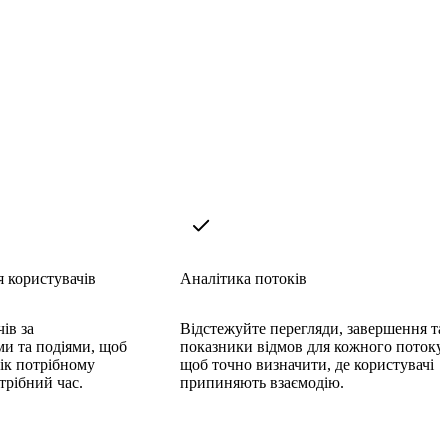
 користувачів
Аналітика потоків
ів за
Відстежуйте перегляди, завершення та
ми та подіями, щоб
показники відмов для кожного потоку,
ік потрібному
щоб точно визначити, де користувачі
трібний час.
припиняють взаємодію.