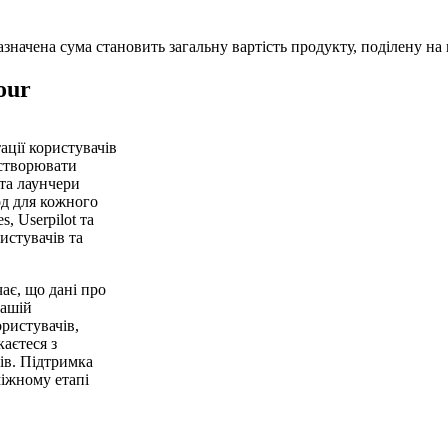
начена сума становить загальну вартість продукту, поділену на к
our
ації користувачів
 створювати
 та лаунчери
од для кожного
, Userpilot та
истувачів та
ає, що дані про
вашій
ристувачів,
каєтеся з
ів. Підтримка
міжному етапі