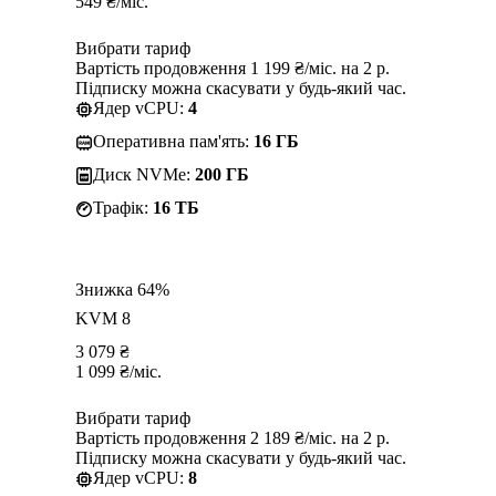
549
₴
/міс.
Вибрати тариф
Вартість продовження 1 199 ₴/міс. на 2 р.
Підписку можна скасувати у будь-який час.
Ядер vCPU:
4
Оперативна пам'ять:
16 ГБ
Диск NVMe:
200 ГБ
Трафік:
16 TБ
Знижка 64%
KVM 8
3 079
₴
1 099
₴
/міс.
Вибрати тариф
Вартість продовження 2 189 ₴/міс. на 2 р.
Підписку можна скасувати у будь-який час.
Ядер vCPU:
8