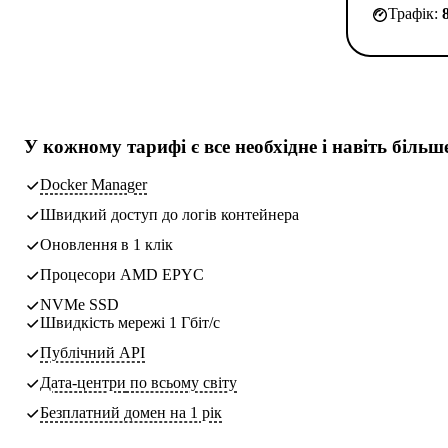
Трафік:
У кожному тарифі є
все необхідне
і навіть більш
Docker Manager
Швидкий доступ до логів контейнера
Оновлення в 1 клік
Процесори AMD EPYC
NVMe SSD
Швидкість мережі 1 Гбіт/с
Публічний API
Дата-центри
по всьому світу
Безплатний домен на 1 рік