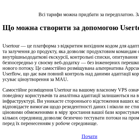
Всі тарифи можна придбати за передплатою. Заз
Що можна створити за допомогою Usert
Usertour — це платформа з відкритим вихідним кодом для адапт
та залучення до продукту, яка дозволяє продуктовим командам
внутрішньододаткові екскурсії, контрольні списки, опитування
безпосередньо у своєму веб-додатку — без інженерних перешк
нового потоку. Це самостійно розміщувана альтернатива Appcues
Userflow, що дає вам повний контроль над даними адаптації кор
усуває ціноутворення за MAU.
Самостійне розміщення Usertour на вашому власному VPS означ
поведінку користувачів та аналітика адаптації залишаються на 
інфраструктурі. Ви уникаєте стороннього відстеження ваших ко
відповідаєте вимогам щодо резидентності даних і ніколи не сти
ціновими обмеженнями в міру зростання вашої бази користувач
кількох середовищ дозволяє безпечно тестувати потоки на про
перед їх перенесенням у робоче середовище.
Почати