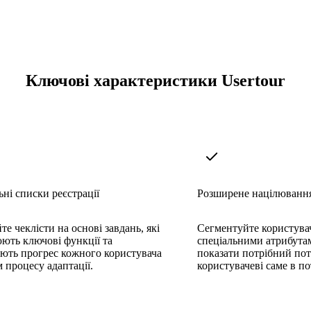
Ключові характеристики Usertour
ні списки реєстрації
Розширене націлювання
е чеклісти на основі завдань, які
Сегментуйте користувач
ють ключові функції та
спеціальними атрибута
ують прогрес кожного користувача
показати потрібний пот
 процесу адаптації.
користувачеві саме в по