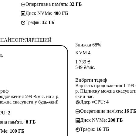
Оперативна пам'ять:
32 ГБ
Диск NVMe:
400 ГБ
Трафік:
32 TБ
НАЙПОПУЛЯРНІШИЙ
Знижка 68%
KVM 4
3%
1 739
₴
549
₴
/міс.
Вибрати тариф
Вартість продовження 1 199 ₴
ариф
р. Підписку можна скасувати
родовження 599 ₴/міс. на 2 р.
який час.
ожна скасувати у будь-який
Ядер vCPU:
4
Оперативна пам'ять:
16 Г
CPU:
2
Диск NVMe:
200 ГБ
вна пам'ять:
8 ГБ
Трафік:
16 TБ
VMe:
100 ГБ