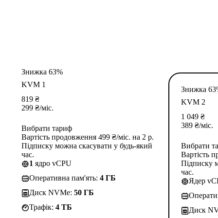
Знижка 63%
KVM 1
Знижка 6
819
₴
KVM 2
299
₴
/міс.
1 049
₴
389
₴
/міс.
Вибрати тариф
Вартість продовження 499 ₴/міс. на 2 р.
Підписку можна скасувати у будь-який
Вибрати т
час.
Вартість п
1
ядро vCPU
Підписку м
час.
Оперативна пам'ять:
4 ГБ
Ядер v
Диск NVMe:
50 ГБ
Операти
Трафік:
4 TБ
Диск N