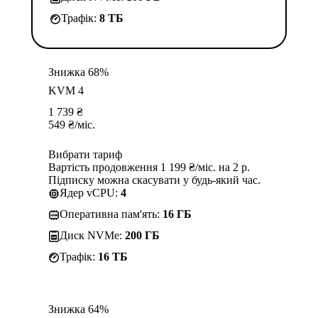
Трафік:
8 TБ
Знижка 68%
KVM 4
1 739
₴
549
₴
/міс.
Вибрати тариф
Вартість продовження 1 199 ₴/міс. на 2 р.
Підписку можна скасувати у будь-який час.
Ядер vCPU:
4
Оперативна пам'ять:
16 ГБ
Диск NVMe:
200 ГБ
Трафік:
16 TБ
Знижка 64%