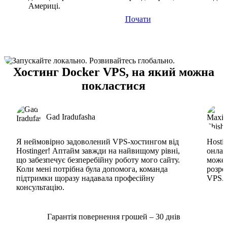
Америці.
Почати
Хостинг Docker VPS, на який можна
покластися
Gad Iradufasha
Я неймовірно задоволений VPS-хостингом від
Hosti
Hostinger! Аптайм завжди на найвищому рівні,
онлай
що забезпечує безперебійну роботу мого сайту.
може 
Коли мені потрібна була допомога, команда
розро
підтримки щоразу надавала професійну
VPS. 
консультацію.
Гарантія повернення грошей – 30 днів