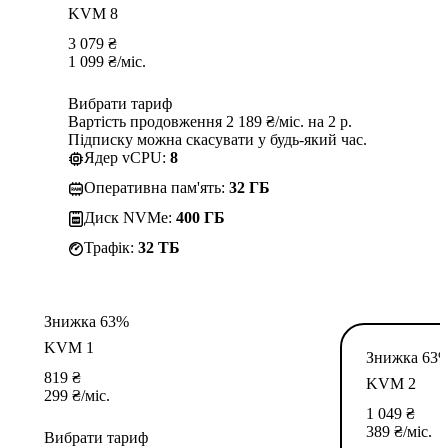
KVM 8
3 079
₴
1 099
₴
/міс.
Вибрати тариф
Вартість продовження 2 189 ₴/міс. на 2 р.
Підписку можна скасувати у будь-який час.
Ядер vCPU:
8
Оперативна пам'ять:
32 ГБ
Диск NVMe:
400 ГБ
Трафік:
32 TБ
Знижка 63%
KVM 1
Знижка 63
819
₴
KVM 2
299
₴
/міс.
1 049
₴
389
₴
/міс.
Вибрати тариф