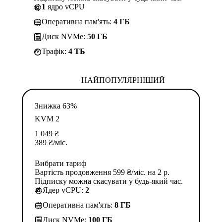
1
ядро vCPU
Оперативна пам'ять:
4 ГБ
Диск NVMe:
50 ГБ
Трафік:
4 TБ
НАЙПОПУЛЯРНІШИЙ
Знижка 63%
KVM 2
1 049
₴
389
₴
/міс.
Вибрати тариф
Вартість продовження 599 ₴/міс. на 2 р.
Підписку можна скасувати у будь-який час.
Ядер vCPU:
2
Оперативна пам'ять:
8 ГБ
Диск NVMe:
100 ГБ