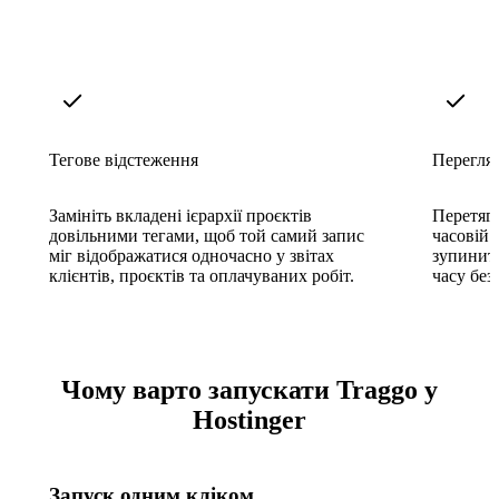
Тегове відстеження
Перегляд
Замініть вкладені ієрархії проєктів
Перетяг
довільними тегами, щоб той самий запис
часовій 
міг відображатися одночасно у звітах
зупинити
клієнтів, проєктів та оплачуваних робіт.
часу без
Чому варто запускати Traggo у
Hostinger
Запуск одним кліком