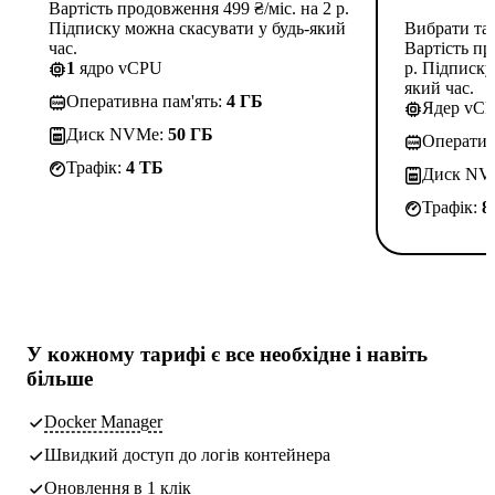
Вартість продовження 499 ₴/міс. на 2 р.
Підписку можна скасувати у будь-який
Вибрати та
час.
Вартість пр
1
ядро vCPU
р. Підписку
який час.
Оперативна пам'ять:
4 ГБ
Ядер vC
Диск NVMe:
50 ГБ
Оператив
Трафік:
4 TБ
Диск NV
Трафік:
8
У кожному тарифі є
все необхідне
і навіть
більше
Docker Manager
Швидкий доступ до логів контейнера
Оновлення в 1 клік