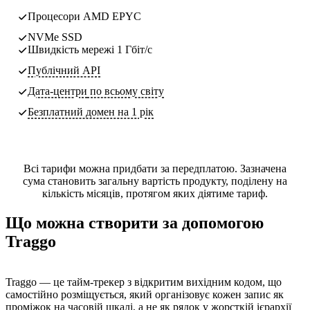
Процесори AMD EPYC
NVMe SSD
Швидкість мережі 1 Гбіт/с
Публічний API
Дата-центри
по всьому світу
Безплатний домен на 1 рік
Всі тарифи можна придбати за передплатою. Зазначена
сума становить загальну вартість продукту, поділену на
кількість місяців, протягом яких діятиме тариф.
Що можна створити за допомогою
Traggo
Traggo — це тайм-трекер з відкритим вихідним кодом, що
самостійно розміщується, який організовує кожен запис як
проміжок на часовій шкалі, а не як рядок у жорсткій ієрархії