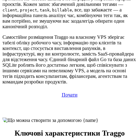
проєктів. Кожен запис збагачений довільними тегами —
,
,
,
, все, що забажаєте — а
client
project
task
billable
інформаційна панель аналізує час, комбінуючи теги так, як
вам потрібно, не змушуючи вас заздалегідь обирати один
канонічний розподіл.
Самостійне розміщення Traggo на власному VPS зберігає
табелі обліку робочого часу, інформацію про клієнтів та
контекст, що стосується виставлення рахунків, в
інфраструктурі, яку ви контролюєте, замість SaaS-провайдера
для відстеження часу. Єдиний бінарний файл Go та база даних
SQLite роблять його достатньо легким, щоб співіснувати з
іншими сервісами на невеликому VPS, а модель на основі
тегів підходить консультантам, фрілансерам, агентствам та
командам розробки продуктів.
Почати
Ключові характеристики Traggo