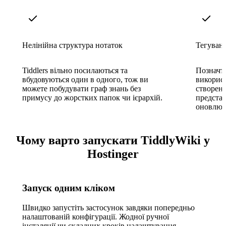
Нелінійна структура нотаток
Тегуванн
Tiddlers вільно посилаються та
Позначте
вбудовуються один в одного, тож ви
використ
можете побудувати граф знань без
створенн
примусу до жорстких папок чи ієрархій.
представ
оновлюют
Чому варто запускати TiddlyWiki у
Hostinger
Запуск одним кліком
Швидко запустіть застосунок завдяки попередньо
налаштованій конфігурації. Жодної ручної
інсталяції чи складних кроків налаштування.