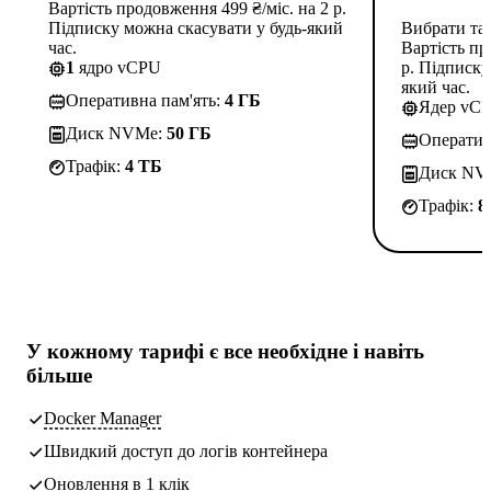
Вартість продовження 499 ₴/міс. на 2 р.
Підписку можна скасувати у будь-який
Вибрати та
час.
Вартість пр
1
ядро vCPU
р. Підписку
який час.
Оперативна пам'ять:
4 ГБ
Ядер vC
Диск NVMe:
50 ГБ
Оператив
Трафік:
4 TБ
Диск NV
Трафік:
8
У кожному тарифі є
все необхідне
і навіть
більше
Docker Manager
Швидкий доступ до логів контейнера
Оновлення в 1 клік