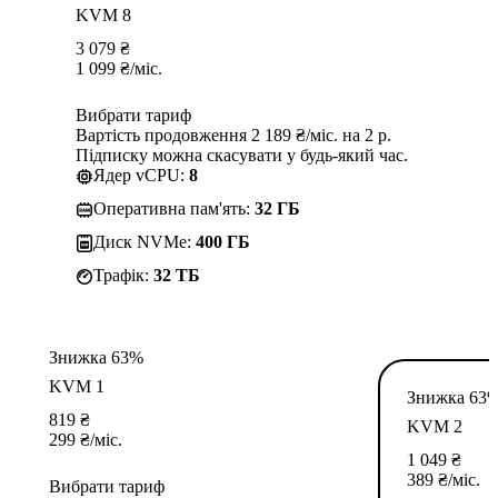
KVM 8
3 079
₴
1 099
₴
/міс.
Вибрати тариф
Вартість продовження 2 189 ₴/міс. на 2 р.
Підписку можна скасувати у будь-який час.
Ядер vCPU:
8
Оперативна пам'ять:
32 ГБ
Диск NVMe:
400 ГБ
Трафік:
32 TБ
Знижка 63%
KVM 1
Знижка 63
819
₴
KVM 2
299
₴
/міс.
1 049
₴
389
₴
/міс.
Вибрати тариф