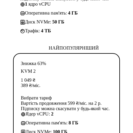
1
ядро vCPU
Оперативна пам'ять:
4 ГБ
Диск NVMe:
50 ГБ
Трафік:
4 TБ
НАЙПОПУЛЯРНІШИЙ
Знижка 63%
KVM 2
1 049
₴
389
₴
/міс.
Вибрати тариф
Вартість продовження 599 ₴/міс. на 2 р.
Підписку можна скасувати у будь-який час.
Ядер vCPU:
2
Оперативна пам'ять:
8 ГБ
Диск NVMe:
100 ГБ