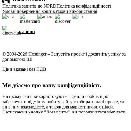
Політика запитів до NPRD
Політика конфіденційності
Умови повернення коштів
Умови використання
та інші
© 2004-2026 Hostinger – Запустіть проєкт і досягніть успіху за
допомогою ШІ.
Ціни вказані без ПДВ
Ми дбаємо про вашу конфіденційність
На цьому сайті використовуються файли cookie, щоб
забезпечити відмінну роботу сайту та збирати дані про те, як
ви з ним взаємодієте, а також для маркетингових цілей.
Натискаючи кнопку "Дозволити", ви погоджуєтеся зберігати
файли cookie на вашому пристрої для таргетування,
персоналізації та аналітики, як описано в нашій
Політиці
обробки файлів cookie
.