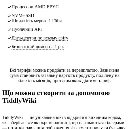
Процесори AMD EPYC
NVMe SSD
Швидкість мережі 1 Гбіт/с
Публічний API
Дата-центри
по всьому світу
Безплатний домен на 1 рік
Всі тарифи можна придбати за передплатою. Зазначена
сума становить загальну вартість продукту, поділену на
кількість місяців, протягом яких діятиме тариф.
Що можна створити за допомогою
TiddlyWiki
TiddlyWiki — це унікальна вікі з відкритим вихідним кодом,
яка зберігає все як окремі одиниці, що називаються тідлерами
— нотатки, завдання, зображення, фрагменти коду та будь-яку