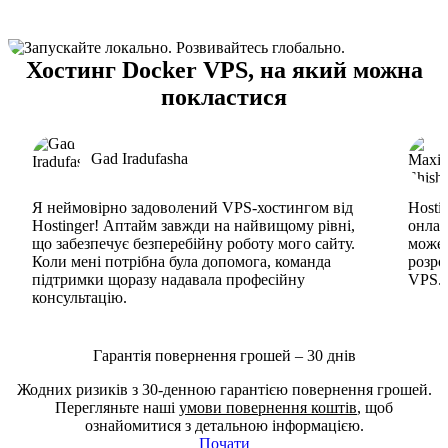
Хостинг Docker VPS, на який можна
покластися
Gad Iradufasha
Я неймовірно задоволений VPS-хостингом від
Hosti
Hostinger! Аптайм завжди на найвищому рівні,
онлай
що забезпечує безперебійну роботу мого сайту.
може 
Коли мені потрібна була допомога, команда
розро
підтримки щоразу надавала професійну
VPS. 
консультацію.
Гарантія повернення грошей – 30 днів
Жодних ризиків з 30-денною гарантією повернення грошей.
Перегляньте наші
умови повернення коштів
, щоб
ознайомитися з детальною інформацією.
Почати