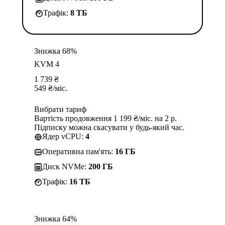
Трафік:
8 TБ
Знижка 68%
KVM 4
1 739
₴
549
₴
/міс.
Вибрати тариф
Вартість продовження 1 199 ₴/міс. на 2 р.
Підписку можна скасувати у будь-який час.
Ядер vCPU:
4
Оперативна пам'ять:
16 ГБ
Диск NVMe:
200 ГБ
Трафік:
16 TБ
Знижка 64%