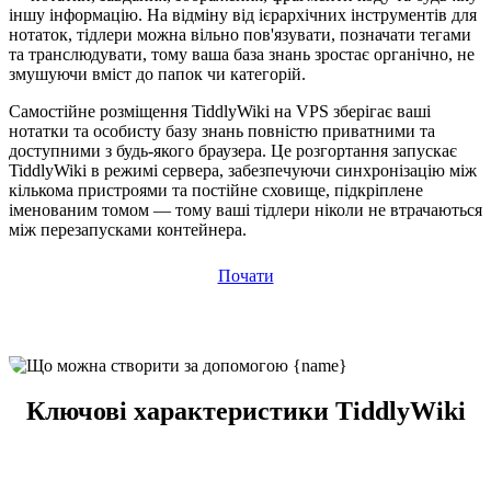
іншу інформацію. На відміну від ієрархічних інструментів для
нотаток, тідлери можна вільно пов'язувати, позначати тегами
та транслюдувати, тому ваша база знань зростає органічно, не
змушуючи вміст до папок чи категорій.
Самостійне розміщення TiddlyWiki на VPS зберігає ваші
нотатки та особисту базу знань повністю приватними та
доступними з будь-якого браузера. Це розгортання запускає
TiddlyWiki в режимі сервера, забезпечуючи синхронізацію між
кількома пристроями та постійне сховище, підкріплене
іменованим томом — тому ваші тідлери ніколи не втрачаються
між перезапусками контейнера.
Почати
Ключові характеристики TiddlyWiki