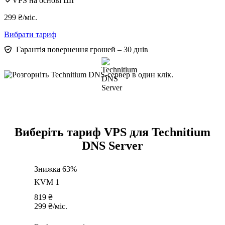
VPS на основі ШІ
299
₴
/міс.
Вибрати тариф
Гарантія повернення грошей – 30 днів
Виберіть тариф VPS для Technitium
DNS Server
Знижка 63%
KVM 1
819
₴
299
₴
/міс.