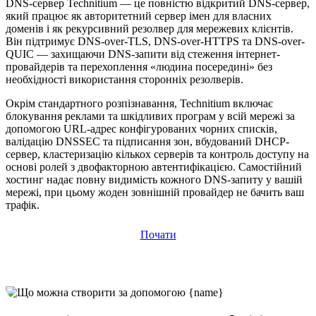
DNS-сервер Technitium — це повністю відкритий DNS-сервер,
який працює як авторитетний сервер імен для власних
доменів і як рекурсивний резолвер для мережевих клієнтів.
Він підтримує DNS-over-TLS, DNS-over-HTTPS та DNS-over-
QUIC — захищаючи DNS-запити від стеження інтернет-
провайдерів та перехоплення «людина посередині» без
необхідності використання сторонніх резолверів.
Окрім стандартного розпізнавання, Technitium включає
блокування реклами та шкідливих програм у всій мережі за
допомогою URL-адрес конфігурованих чорних списків,
валідацію DNSSEC та підписання зон, вбудований DHCP-
сервер, кластеризацію кількох серверів та контроль доступу на
основі ролей з двофакторною автентифікацією. Самостійний
хостинг надає повну видимість кожного DNS-запиту у вашій
мережі, при цьому жоден зовнішній провайдер не бачить ваш
трафік.
Почати