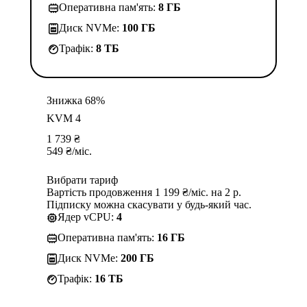
Оперативна пам'ять:
8 ГБ
Диск NVMe:
100 ГБ
Трафік:
8 TБ
Знижка 68%
KVM 4
1 739
₴
549
₴
/міс.
Вибрати тариф
Вартість продовження 1 199 ₴/міс. на 2 р.
Підписку можна скасувати у будь-який час.
Ядер vCPU:
4
Оперативна пам'ять:
16 ГБ
Диск NVMe:
200 ГБ
Трафік:
16 TБ