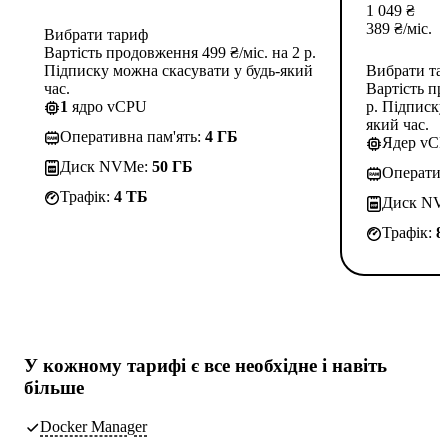
1 049
₴
389
₴
/міс.
Вибрати тариф
Вартість продовження 499 ₴/міс. на 2 р.
Підписку можна скасувати у будь-який
Вибрати та
час.
Вартість пр
1
ядро vCPU
р. Підписку
який час.
Оперативна пам'ять:
4 ГБ
Ядер vC
Диск NVMe:
50 ГБ
Оператив
Трафік:
4 TБ
Диск NV
Трафік:
8
У кожному тарифі є
все необхідне
і навіть
більше
Docker Manager