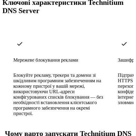
Ключові характеристики Technitium
DNS Server
Мережеве блокування реклами
Зашифро
Блокуйте рекламу, трекери та домени зі
Підтрим
шкідливим програмним забезпеченням на
HTTPS т
кожному пристрої у вашій мережі,
перехоп
використовуючи URL-адреси
конфіден
конфігурованих списків блокування — без
інтернет
необхідності встановлення клієнтського
зловмис
програмного забезпечення на окремі
пристрої.
Чому варто запускати Technitium DNS