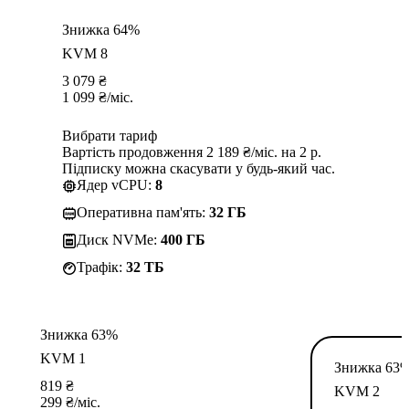
Знижка 64%
KVM 8
3 079
₴
1 099
₴
/міс.
Вибрати тариф
Вартість продовження 2 189 ₴/міс. на 2 р.
Підписку можна скасувати у будь-який час.
Ядер vCPU:
8
Оперативна пам'ять:
32 ГБ
Диск NVMe:
400 ГБ
Трафік:
32 TБ
Знижка 63%
KVM 1
Знижка 63
819
₴
KVM 2
299
₴
/міс.