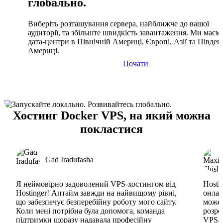
глобально.
Виберіть розташування сервера, найближче до вашої
аудиторії, та збільште швидкість завантаження. Ми маєм
дата-центри в Північній Америці, Європі, Азії та Півден
Америці.
Почати
Хостинг Docker VPS, на який можна
покластися
Gad Iradufasha
Я неймовірно задоволений VPS-хостингом від
Hosti
Hostinger! Аптайм завжди на найвищому рівні,
онлай
що забезпечує безперебійну роботу мого сайту.
може 
Коли мені потрібна була допомога, команда
розро
підтримки щоразу надавала професійну
VPS. 