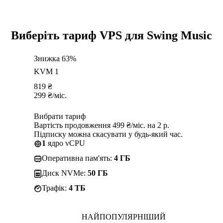
Виберіть тариф VPS для Swing Music
Знижка 63%
KVM 1
819
₴
299
₴
/міс.
Вибрати тариф
Вартість продовження 499 ₴/міс. на 2 р.
Підписку можна скасувати у будь-який час.
1
ядро vCPU
Оперативна пам'ять:
4 ГБ
Диск NVMe:
50 ГБ
Трафік:
4 TБ
НАЙПОПУЛЯРНІШИЙ