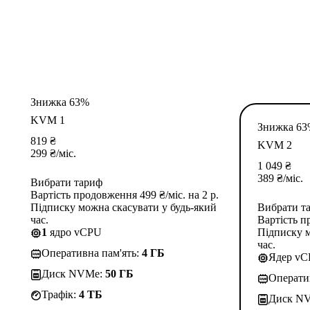
Знижка 63%
KVM 1
Знижка 6
819
₴
KVM 2
299
₴
/міс.
1 049
₴
389
₴
/міс.
Вибрати тариф
Вартість продовження 499 ₴/міс. на 2 р.
Підписку можна скасувати у будь-який
Вибрати т
час.
Вартість п
1
ядро vCPU
Підписку м
час.
Оперативна пам'ять:
4 ГБ
Ядер v
Диск NVMe:
50 ГБ
Операти
Трафік:
4 TБ
Диск N