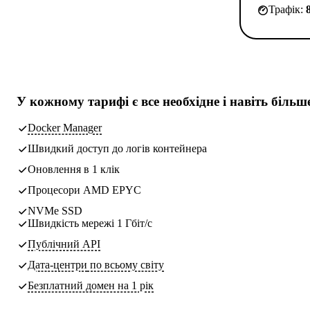
Трафік:
У кожному тарифі є
все необхідне
і навіть більш
Docker Manager
Швидкий доступ до логів контейнера
Оновлення в 1 клік
Процесори AMD EPYC
NVMe SSD
Швидкість мережі 1 Гбіт/с
Публічний API
Дата-центри
по всьому світу
Безплатний домен на 1 рік