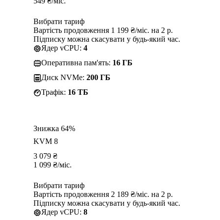
549
₴
/міс.
Вибрати тариф
Вартість продовження 1 199 ₴/міс. на 2 р.
Підписку можна скасувати у будь-який час.
Ядер vCPU:
4
Оперативна пам'ять:
16 ГБ
Диск NVMe:
200 ГБ
Трафік:
16 TБ
Знижка 64%
KVM 8
3 079
₴
1 099
₴
/міс.
Вибрати тариф
Вартість продовження 2 189 ₴/міс. на 2 р.
Підписку можна скасувати у будь-який час.
Ядер vCPU:
8