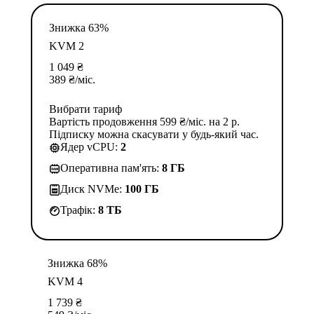
Знижка 63%
KVM 2
1 049
₴
389
₴
/міс.
Вибрати тариф
Вартість продовження 599 ₴/міс. на 2 р.
Підписку можна скасувати у будь-який час.
Ядер vCPU:
2
Оперативна пам'ять:
8 ГБ
Диск NVMe:
100 ГБ
Трафік:
8 TБ
Знижка 68%
KVM 4
1 739
₴