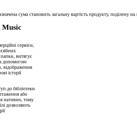
начена сума становить загальну вартість продукту, поділену на к
 Music
ерційні сервіси,
ензійних
 папки, витягує
 за допомогою
в, відображення
ові історії
уп до бібліотеки
антаження або
я нативно, тому
філі дозволяють
рії