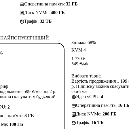
Оперативна пам'ять:
32 ГБ
Диск NVMe:
400 ГБ
Трафік:
32 TБ
НАЙПОПУЛЯРНІШИЙ
Знижка 68%
KVM 4
3%
1 739
₴
549
₴
/міс.
Вибрати тариф
Вартість продовження 1 199 ₴
ариф
р. Підписку можна скасувати
родовження 599 ₴/міс. на 2 р.
який час.
ожна скасувати у будь-який
Ядер vCPU:
4
Оперативна пам'ять:
16 Г
CPU:
2
Диск NVMe:
200 ГБ
вна пам'ять:
8 ГБ
Трафік:
16 TБ
VMe:
100 ГБ