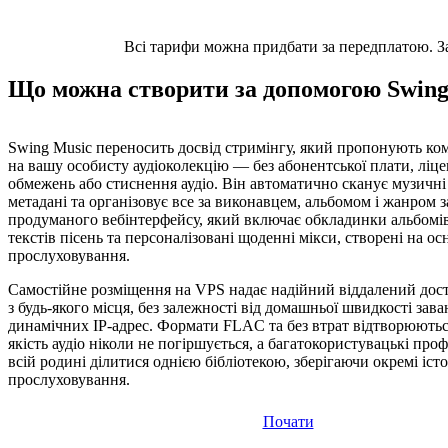
Всі тарифи можна придбати за передплатою. Заз
Що можна створити за допомогою Swing
Swing Music переносить досвід стримінгу, який пропонують ком
на вашу особисту аудіоколекцію — без абонентської плати, ліц
обмежень або стиснення аудіо. Він автоматично сканує музичні
метадані та організовує все за виконавцем, альбомом і жанром
продуманого вебінтерфейсу, який включає обкладинки альбомі
текстів пісень та персоналізовані щоденні мікси, створені на осн
прослуховування.
Самостійне розміщення на VPS надає надійний віддалений дост
з будь-якого місця, без залежності від домашньої швидкості зав
динамічних IP-адрес. Формати FLAC та без втрат відтворюютьс
якість аудіо ніколи не погіршується, а багатокористувацькі про
всій родині ділитися однією бібліотекою, зберігаючи окремі істо
прослуховування.
Почати