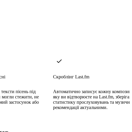
сні
Скроблінг Last.fm
тексти пісень під
Автоматично записує кожну композиц
и могли стежити, не
яку ви відтворюєте на Last.fm, зберіга
мий застосунок або
статистику прослуховувань та музичні
рекомендації актуальними.