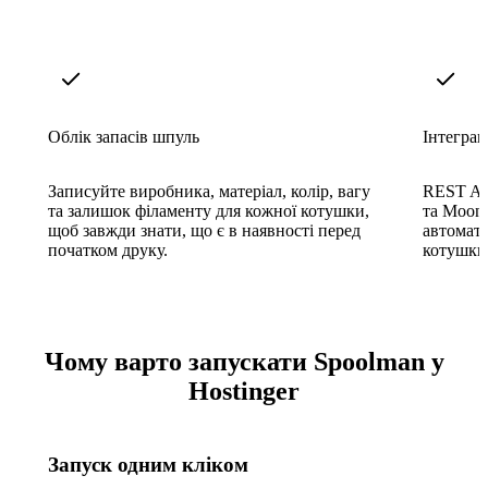
Облік запасів шпуль
Інтеграц
Записуйте виробника, матеріал, колір, вагу
REST API
та залишок філаменту для кожної котушки,
та Moonr
щоб завжди знати, що є в наявності перед
автомат
початком друку.
котушки 
Чому варто запускати Spoolman у
Hostinger
Запуск одним кліком