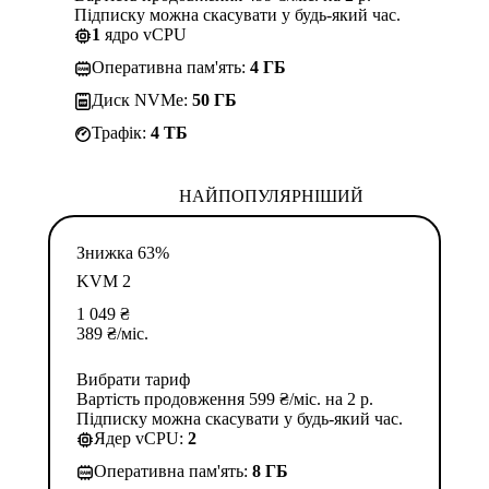
Підписку можна скасувати у будь-який час.
1
ядро vCPU
Оперативна пам'ять:
4 ГБ
Диск NVMe:
50 ГБ
Трафік:
4 TБ
НАЙПОПУЛЯРНІШИЙ
Знижка 63%
KVM 2
1 049
₴
389
₴
/міс.
Вибрати тариф
Вартість продовження 599 ₴/міс. на 2 р.
Підписку можна скасувати у будь-який час.
Ядер vCPU:
2
Оперативна пам'ять:
8 ГБ