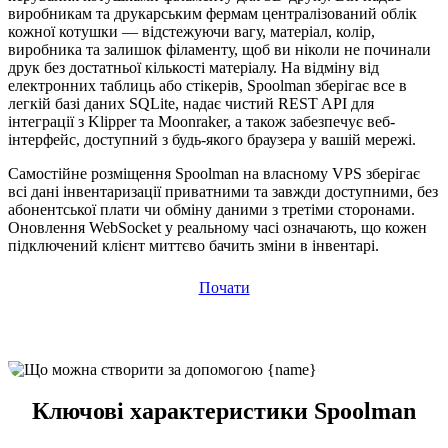
виробникам та друкарським фермам централізований облік
кожної котушки — відстежуючи вагу, матеріал, колір,
виробника та залишок філаменту, щоб ви ніколи не починали
друк без достатньої кількості матеріалу. На відміну від
електронних таблиць або стікерів, Spoolman зберігає все в
легкій базі даних SQLite, надає чистий REST API для
інтеграції з Klipper та Moonraker, а також забезпечує веб-
інтерфейс, доступний з будь-якого браузера у вашій мережі.
Самостійне розміщення Spoolman на власному VPS зберігає
всі дані інвентаризації приватними та завжди доступними, без
абонентської плати чи обміну даними з третіми сторонами.
Оновлення WebSocket у реальному часі означають, що кожен
підключений клієнт миттєво бачить зміни в інвентарі.
Почати
Ключові характеристики Spoolman