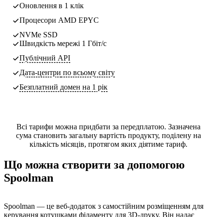
Оновлення в 1 клік
Процесори AMD EPYC
NVMe SSD
Швидкість мережі 1 Гбіт/с
Публічний API
Дата-центри
по всьому світу
Безплатний домен на 1 рік
Всі тарифи можна придбати за передплатою. Зазначена
сума становить загальну вартість продукту, поділену на
кількість місяців, протягом яких діятиме тариф.
Що можна створити за допомогою
Spoolman
Spoolman — це веб-додаток з самостійним розміщенням для
керування котушками філаменту для 3D-друку. Він надає