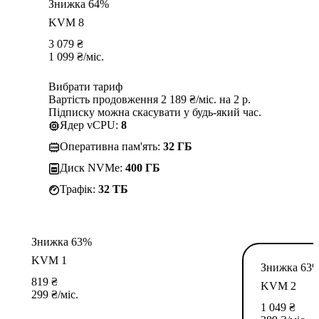
Знижка 64%
KVM 8
3 079
₴
1 099
₴
/міс.
Вибрати тариф
Вартість продовження 2 189 ₴/міс. на 2 р.
Підписку можна скасувати у будь-який час.
Ядер vCPU:
8
Оперативна пам'ять:
32 ГБ
Диск NVMe:
400 ГБ
Трафік:
32 TБ
Знижка 63%
KVM 1
Знижка 63
819
₴
KVM 2
299
₴
/міс.
1 049
₴