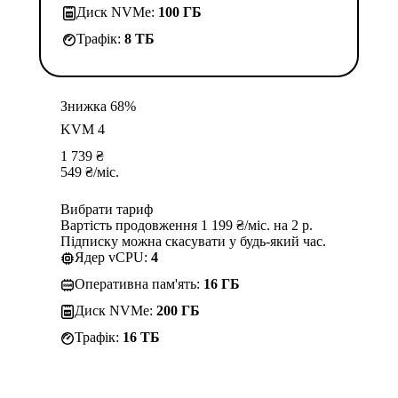
Диск NVMe:
100 ГБ
Трафік:
8 TБ
Знижка 68%
KVM 4
1 739
₴
549
₴
/міс.
Вибрати тариф
Вартість продовження 1 199 ₴/міс. на 2 р.
Підписку можна скасувати у будь-який час.
Ядер vCPU:
4
Оперативна пам'ять:
16 ГБ
Диск NVMe:
200 ГБ
Трафік:
16 TБ