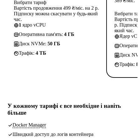
389
₴
/міс.
Вибрати тариф
Вартість продовження 499 ₴/міс. на 2 р.
Підписку можна скасувати у будь-який
Вибрати та
час.
Вартість пр
1
ядро vCPU
р. Підписку
який час.
Оперативна пам'ять:
4 ГБ
Ядер vC
Диск NVMe:
50 ГБ
Оператив
Трафік:
4 TБ
Диск NV
Трафік:
8
У кожному тарифі є
все необхідне
і навіть
більше
Docker Manager
Швидкий доступ до логів контейнера