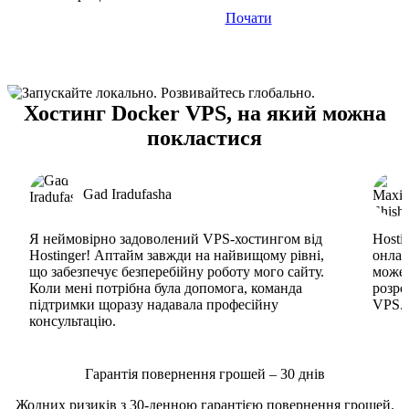
Почати
Хостинг Docker VPS, на який можна
покластися
Gad Iradufasha
Я неймовірно задоволений VPS-хостингом від
Hosti
Hostinger! Аптайм завжди на найвищому рівні,
онлай
що забезпечує безперебійну роботу мого сайту.
може 
Коли мені потрібна була допомога, команда
розро
підтримки щоразу надавала професійну
VPS. 
консультацію.
Гарантія повернення грошей – 30 днів
Жодних ризиків з 30-денною гарантією повернення грошей.