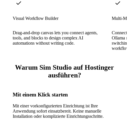
Visual Workflow Builder
Multi-Mo
Drag-and-drop canvas lets you connect agents,
Connect 
tools, and blocks to design complex AI
Ollama mo
automations without writing code.
switching
workflow
Warum Sim Studio auf Hostinger
ausführen?
Mit einem Klick starten
Mit einer vorkonfigurierten Einrichtung ist Ihre
Anwendung sofort einsatzbereit. Keine manuelle
Installation oder komplizierte Einrichtungsschritte.