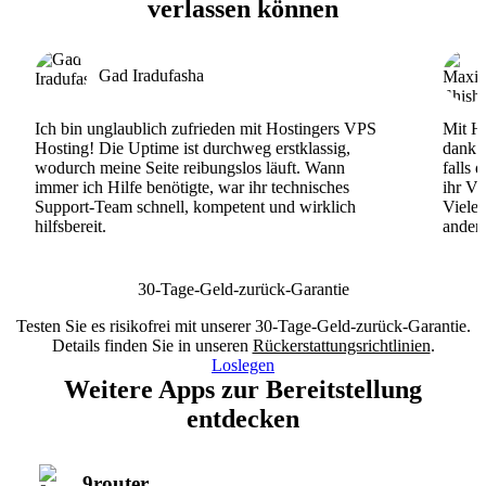
verlassen können
Gad Iradufasha
Ich bin unglaublich zufrieden mit Hostingers VPS
Mit Ho
Hosting! Die Uptime ist durchweg erstklassig,
dank d
wodurch meine Seite reibungslos läuft. Wann
falls 
immer ich Hilfe benötigte, war ihr technisches
ihr VP
Support-Team schnell, kompetent und wirklich
Viele
hilfsbereit.
andere
30-Tage-Geld-zurück-Garantie
Testen Sie es risikofrei mit unserer 30-Tage-Geld-zurück-Garantie.
Details finden Sie in unseren
Rückerstattungsrichtlinien
.
Loslegen
Weitere Apps zur Bereitstellung
entdecken
9router