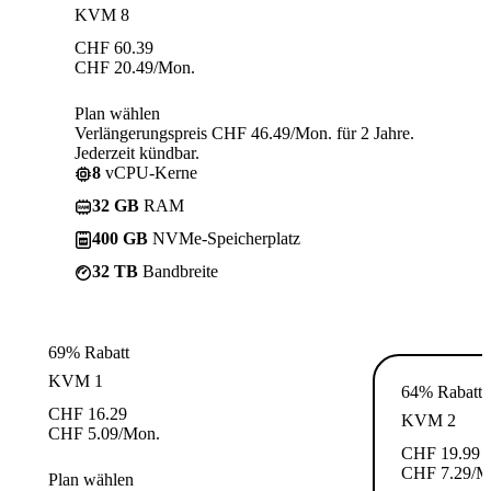
KVM 8
CHF
60.39
CHF
20.49
/Mon.
Plan wählen
Verlängerungspreis CHF 46.49/Mon. für 2 Jahre.
Jederzeit kündbar.
8
vCPU-Kerne
32 GB
RAM
400 GB
NVMe-Speicherplatz
32 TB
Bandbreite
69% Rabatt
KVM 1
64% Rabatt
CHF
16.29
KVM 2
CHF
5.09
/Mon.
CHF
19.99
CHF
7.29
/M
Plan wählen