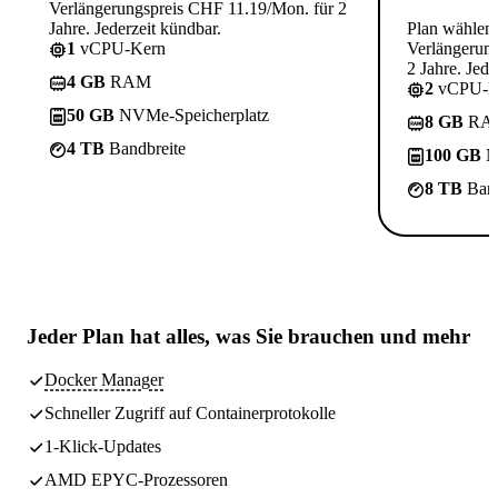
Verlängerungspreis CHF 11.19/Mon. für 2
Jahre. Jederzeit kündbar.
Plan wählen
1
vCPU-Kern
Verlängerun
2 Jahre. Jede
4 GB
RAM
2
vCPU-K
50 GB
NVMe-Speicherplatz
8 GB
RA
4 TB
Bandbreite
100 GB
N
8 TB
Band
Jeder Plan hat
alles, was Sie brauchen
und mehr
Docker Manager
Schneller Zugriff auf Containerprotokolle
1-Klick-Updates
AMD EPYC-Prozessoren