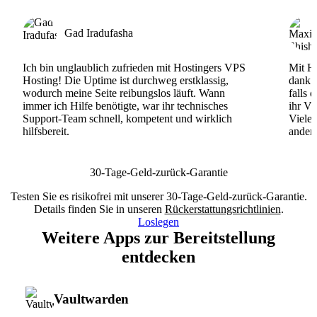
Gad Iradufasha
Ich bin unglaublich zufrieden mit Hostingers VPS
Mit Ho
Hosting! Die Uptime ist durchweg erstklassig,
dank d
wodurch meine Seite reibungslos läuft. Wann
falls 
immer ich Hilfe benötigte, war ihr technisches
ihr VP
Support-Team schnell, kompetent und wirklich
Viele
hilfsbereit.
andere
30-Tage-Geld-zurück-Garantie
Testen Sie es risikofrei mit unserer 30-Tage-Geld-zurück-Garantie.
Details finden Sie in unseren
Rückerstattungsrichtlinien
.
Loslegen
Weitere Apps zur Bereitstellung
entdecken
Vaultwarden