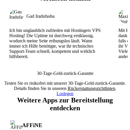
Gad Iradufasha
Ich bin unglaublich zufrieden mit Hostingers VPS
Mit Ho
Hosting! Die Uptime ist durchweg erstklassig,
dank d
wodurch meine Seite reibungslos läuft. Wann
falls 
immer ich Hilfe benötigte, war ihr technisches
ihr VP
Support-Team schnell, kompetent und wirklich
Viele
hilfsbereit.
andere
30-Tage-Geld-zurück-Garantie
Testen Sie es risikofrei mit unserer 30-Tage-Geld-zurück-Garantie.
Details finden Sie in unseren
Rückerstattungsrichtlinien
.
Loslegen
Weitere Apps zur Bereitstellung
entdecken
AFFiNE