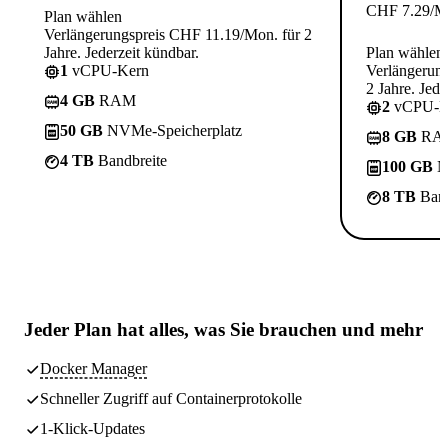
CHF
7.29
/M
Plan wählen
Verlängerungspreis CHF 11.19/Mon. für 2
Jahre. Jederzeit kündbar.
Plan wählen
1
vCPU-Kern
Verlängerun
2 Jahre. Jede
4 GB
RAM
2
vCPU-K
50 GB
NVMe-Speicherplatz
8 GB
RA
4 TB
Bandbreite
100 GB
N
8 TB
Band
Jeder Plan hat
alles, was Sie brauchen
und mehr
Docker Manager
Schneller Zugriff auf Containerprotokolle
1-Klick-Updates