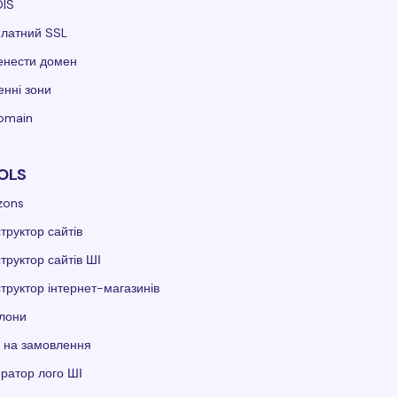
IS
платний SSL
енести домен
нні зони
domain
OLS
zons
труктор сайтів
труктор сайтів ШІ
труктор інтернет-магазинів
лони
 на замовлення
ратор лого ШІ