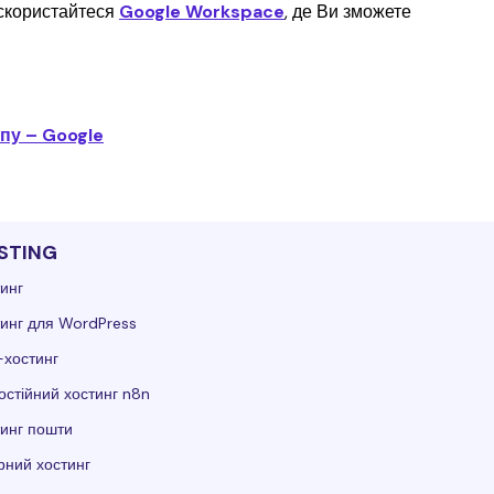
скористайтеся 
Google Workspace
, де Ви зможете 
упу – Google
STING
инг
инг для WordPress
-хостинг
стійний хостинг n8n
инг пошти
ний хостинг