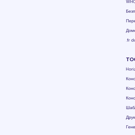
WHO
Без
Пер
Доме
.fr 
TO
Hori
Конс
Конс
Конс
Шаб
Друк
Гене