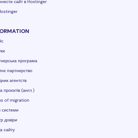
нести сайт в Hostinger
Hostinger
FORMATION
йс
уки
тнерська програма
тнє партнерство
дник агентств
а проєктів (англ.)
s of migration
 системи
р довіри
а сайту