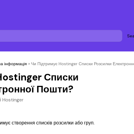
Sea
на інформація
»
Чи Підтримує Hostinger Списки Розсилки Електрон
Hostinger Списки
тронної Пошти?
і Hostinger
имує створення списків розсилки або груп.