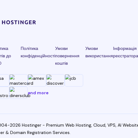
тика
Політика
Умови
Умови
Інформація
тів до
конфіденційності
повернення
використання
реєстратор
D
коштів
and more
04-2026 Hostinger - Premium Web Hosting, Cloud, VPS, AI Websit
der & Domain Registration Services.