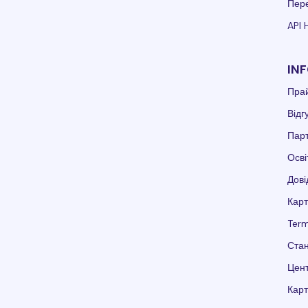
Пере
API 
IN
Пра
Відг
Пар
Осві
Дові
Карт
Term
Стан
Цент
Карт