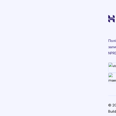
Полі
запи
NPR
© 20
Buil