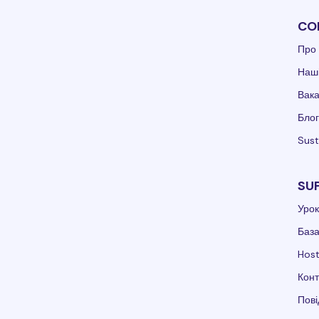
CO
Про 
Наші
Вака
Блог
Sust
SU
Урок
База
Hos
Конт
Пов