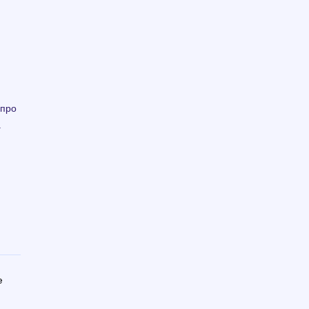
 про
а
e