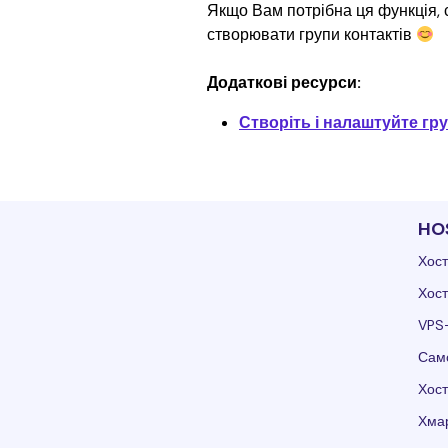
Якщо Вам потрібна ця функція, 
створювати групи контактів 
Додаткові ресурси:
Створіть і налаштуйте гр
HO
Хост
Хост
VPS
Само
Хост
Хмар