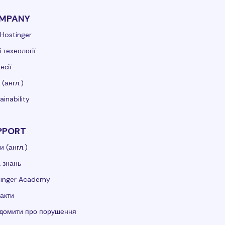
MPANY
Hostinger
 технології
нсії
 (англ.)
ainability
PPORT
и (англ.)
 знань
tinger Academy
акти
ідомити про порушення