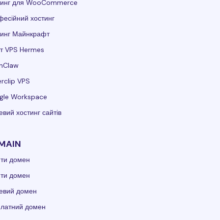
тинг для WooCommerce
есійний хостинг
тинг Майнкрафт
т VPS Hermes
nClaw
rclip VPS
gle Workspace
вий хостинг сайтів
MAIN
ити домен
ити домен
евий домен
платний домен