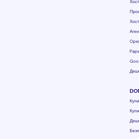
Хос
Проф
Хос
Аген
Ope
Pape
Goo
Деше
DO
Куп
Куп
Деш
Без