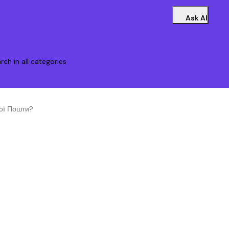
Ask AI
rch in all categories
ної Пошти?