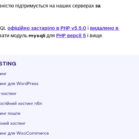
овністю підтримується на наших серверах
 за 
QL 
офіційно застаріло в PHP v5.5.0
 і 
видалено в 
вати модуль 
mysqli
 для 
PHP версії 5
 і вище.
STING
инг
инг для WordPress
-хостинг
стійний хостинг n8n
инг пошти
ний хостинг
тинг для WooCommerce