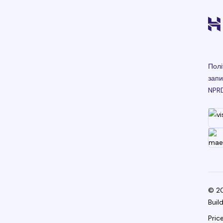
Полі
запи
NPR
© 20
Buil
Pric