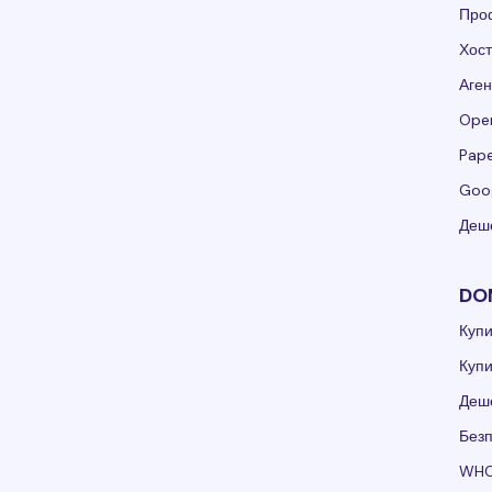
Проф
Хос
Аген
Ope
Pape
Goo
Деше
DO
Куп
Куп
Деш
Без
WHO