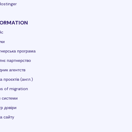
Hostinger
FORMATION
йс
уки
тнерська програма
тнє партнерство
дник агентств
а проєктів (англ.)
s of migration
 системи
р довіри
а сайту