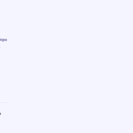
 про
а
e