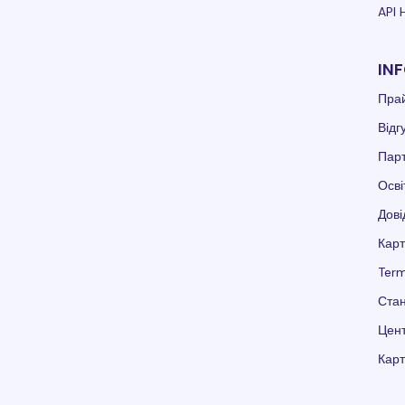
API 
IN
Пра
Відг
Пар
Осві
Дові
Карт
Term
Стан
Цент
Карт