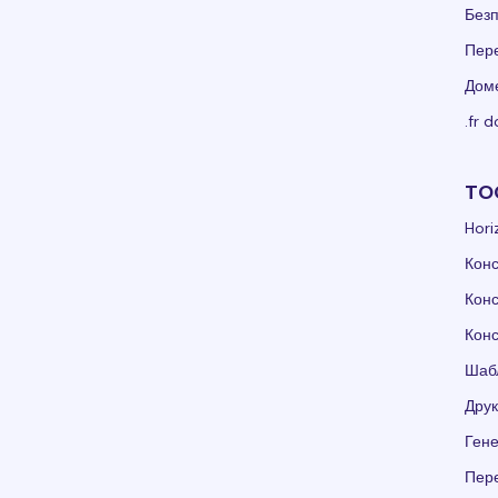
Без
Пер
Доме
.fr 
TO
Hori
Конс
Конс
Конс
Шаб
Друк
Гене
Пере