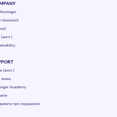
MPANY
Hostinger
 технології
нсії
 (англ.)
ainability
PPORT
и (англ.)
 знань
tinger Academy
акти
ідомити про порушення