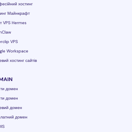
есійний хостинг
тинг Майнкрафт
т VPS Hermes
nClaw
rclip VPS
gle Workspace
вий хостинг сайтів
MAIN
ити домен
ити домен
евий домен
платний домен
IS