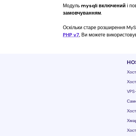
Модуль 
mysqli включений
 і п
замовчуванням
. 
Оскільки старе розширення MyS
PHP v7
, Ви можете використову
HO
Хост
Хост
VPS
Само
Хост
Хмар
Хос