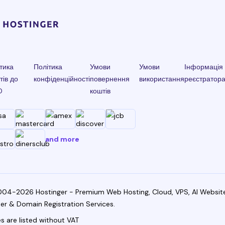
тика
Політика
Умови
Умови
Інформація
тів до
конфіденційності
повернення
використання
реєстратор
D
коштів
and more
04-2026 Hostinger - Premium Web Hosting, Cloud, VPS, AI Websit
der & Domain Registration Services.
es are listed without VAT