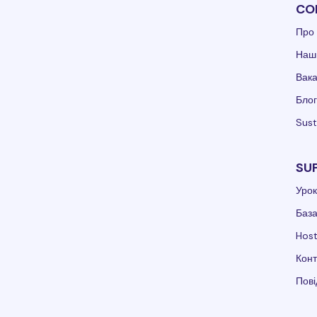
CO
Про 
Наші
Вака
Блог
Sust
SU
Урок
База
Hos
Конт
Пов