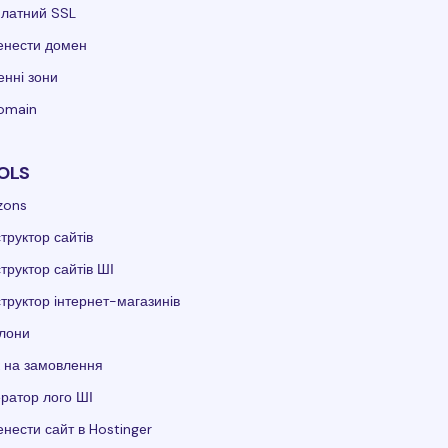
платний SSL
енести домен
нні зони
domain
OLS
zons
труктор сайтів
труктор сайтів ШІ
труктор інтернет-магазинів
лони
 на замовлення
ратор лого ШІ
нести сайт в Hostinger