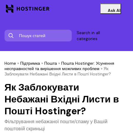
Ask AI
Search in all
categories
Home
»
Підтримка
»
Пошта
»
Пошта Hostinger: Усунення
несправностей та вирішення можливих проблем
»
Як
Заблокувати Небажані Вхідні Листи в Пошті Hostinger?
Як Заблокувати
Небажані Вхідні Листи в
Пошті Hostinger?
Фільтрування небажаної пошти/спаму у Вашій
поштовій скриньці