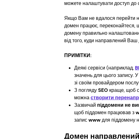
можете налаштувати доступ до 
Якщо Вам не вдалося перейти н
домен працює, переконайтеся, щ
домену правильно налаштований
від того, куди направлений Ваш
ПРИМІТКИ:
Деякі сервіси (наприклад, 
B
значень для цього запису. У
зі своїм провайдером послу
З погляду 
SEO
 краще, щоб 
можна 
створити перенап
Зазвичай 
піддомени не в
щоб піддомен працював з 
запис 
www
 для піддомену 
Домен направлений 