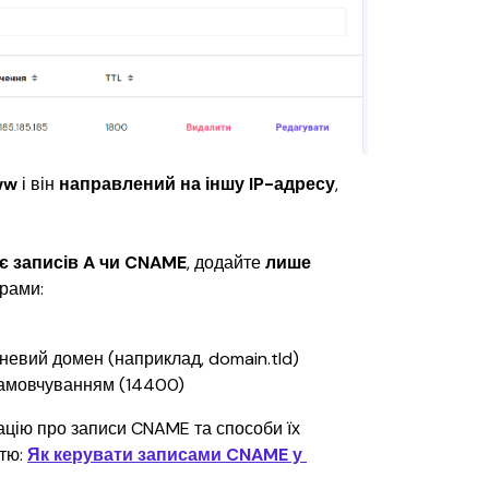
ww 
і він 
направлений на іншу IP-адресу
, 
є записів A чи CNAME
, додайте 
лише 
трами:
невий домен (наприклад, domain.tld)
замовчуванням (14400)
цію про записи CNAME та способи їх 
тю: 
Як керувати записами CNAME у 