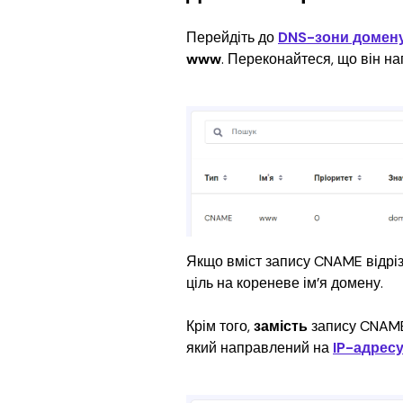
Перейдіть до 
DNS-зони домену
www
. Переконайтеся, що він н
Якщо вміст запису CNAME відріз
ціль на кореневе ім’я домену.
Крім того, 
замість
 запису CNAM
який направлений на 
IP-адрес