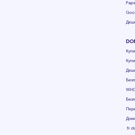
Pape
Goo
Деше
DO
Куп
Куп
Деш
Без
WHO
Без
Пер
Доме
.fr 