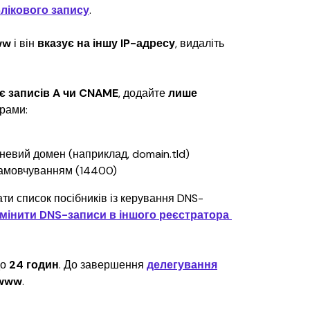
блікового запису
.
ww 
і він 
вказує на іншу IP-адресу
, видаліть 
є записів A чи CNAME
, додайте 
лише 
трами:
невий домен (наприклад, domain.tld)
замовчуванням (14400)
ти список посібників із керування DNS-
змінити DNS-записи в іншого реєстратора 
о 
24 годин
. До завершення 
делегування
www
.