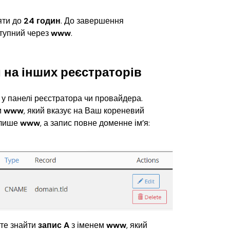
ти до 
24 годин
. До завершення 
тупний через 
www
.
на інших реєстраторів
 у панелі реєстратора чи провайдера. 
 
www
, який вказує на Ваш кореневий 
 лише 
www
, а запис повне доменне ім’я:
те знайти 
запис A
 з іменем
 www
, який 