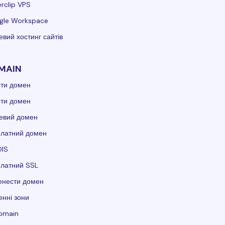
rclip VPS
gle Workspace
вий хостинг сайтів
MAIN
ити домен
ити домен
евий домен
платний домен
IS
платний SSL
енести домен
нні зони
domain