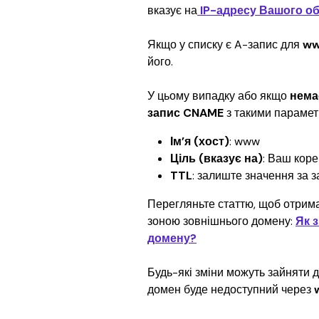
вказує на
 IP-адресу Вашого о
Якщо у списку є A-запис для
 w
його.
У цьому випадку або якщо 
нема
запис CNAME
 з такими параме
Ім’я (хост)
: www
Ціль (вказує на)
: Ваш коре
TTL
: залиште значення за 
Перегляньте статтю, щоб отрима
зоною зовнішнього домену: 
Як 
домену?
Будь-які зміни можуть зайняти д
домен буде недоступний через 