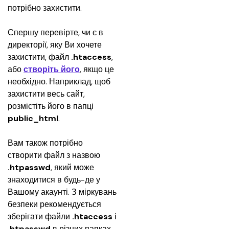
потрібно захистити. 
Спершу перевірте, чи є в 
директорії, яку Ви хочете 
захистити, файл 
.htaccess
, 
або 
створіть його
, якщо це 
необхідно. Наприклад, щоб 
захистити весь сайт, 
розмістіть його в папці 
public_html
.
Вам також потрібно 
створити файл з назвою 
.htpasswd
, який може 
знаходитися в будь-де у 
Вашому акаунті. З міркувань 
безпеки рекомендується 
зберігати файли 
.htaccess
 і 
.htpasswd
 в різних папках.