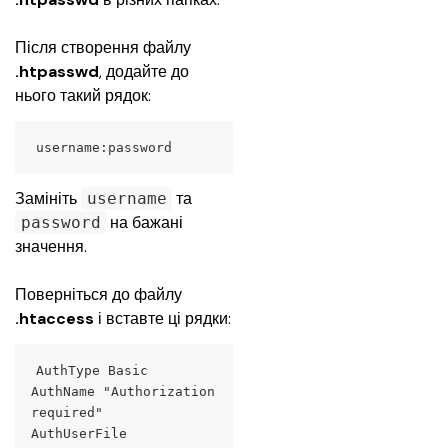
Після створення файлу 
.htpasswd
, додайте до 
нього такий рядок:
username:password
Замініть 
 та 
username
 на бажані 
password
значення.
Поверніться до файлу 
.htaccess
 і вставте ці рядки:
AuthType Basic
AuthName "Authorization 
required"
AuthUserFile 