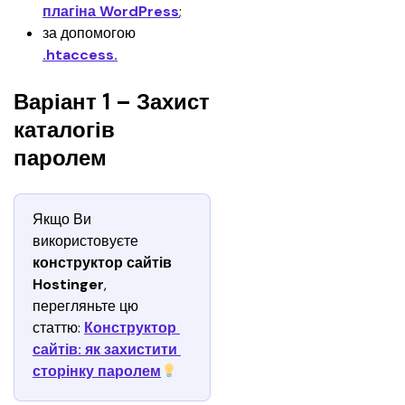
плагіна WordPress
;
за допомогою 
.htaccess.
Варіант 1 – Захист
каталогів
паролем
Якщо Ви 
використовуєте 
конструктор сайтів 
Hostinger
, 
перегляньте цю 
статтю: 
Конструктор 
сайтів: як захистити 
сторінку паролем