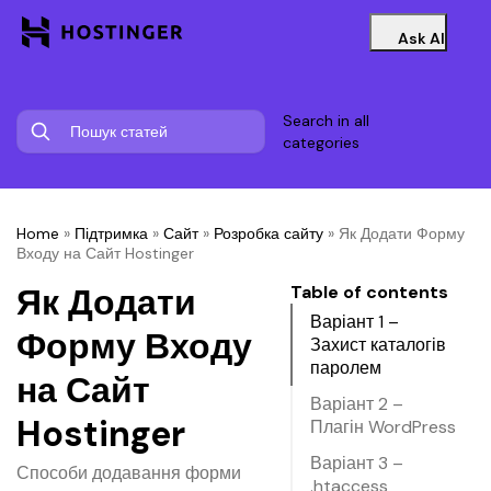
Ask AI
Search in all
categories
Home
»
Підтримка
»
Сайт
»
Розробка сайту
»
Як Додати Форму
Входу на Сайт Hostinger
Як Додати
Table of contents
Варіант 1 –
Форму Входу
Захист каталогів
паролем
на Сайт
Варіант 2 –
Hostinger
Плагін WordPress
Варіант 3 –
Способи додавання форми
.htaccess