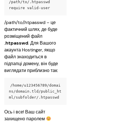
/path/to/.htpasswd
require valid-user
/path/to/.htpasswd – це 
фактичний шлях, де буде 
розміщений файл 
.htpasswd
. Для Вашого 
акаунта Hostinger, якщо 
файл знаходиться в 
підпапці домену, він буде 
виглядати приблизно так:
/home/u123456789/domai
ns/domain.tld/public_ht
ml/subfolder/.htpasswd
Ось і все! Ваш сайт 
захищено паролем 