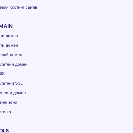
вий хостинг сайтів
MAIN
ити домен
ити домен
евий домен
платний домен
IS
платний SSL
енести домен
нні зони
domain
OLS