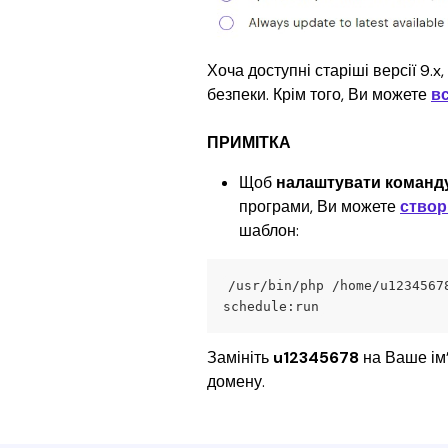
Хоча доступні старіші версії 9.x
безпеки. Крім того, Ви можете 
в
ПРИМІТКА
Щоб 
налаштувати команду 
програми, Ви можете 
створ
шаблон:
/usr/bin/php /home/u1234567
schedule:run
Замініть 
u12345678
 на Ваше ім’
домену.