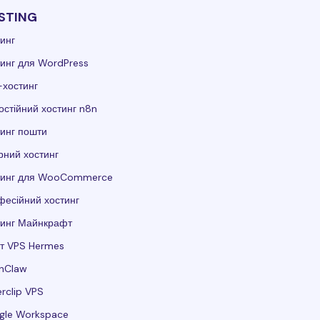
STING
инг
инг для WordPress
-хостинг
стійний хостинг n8n
инг пошти
ний хостинг
тинг для WooCommerce
есійний хостинг
тинг Майнкрафт
т VPS Hermes
nClaw
rclip VPS
gle Workspace