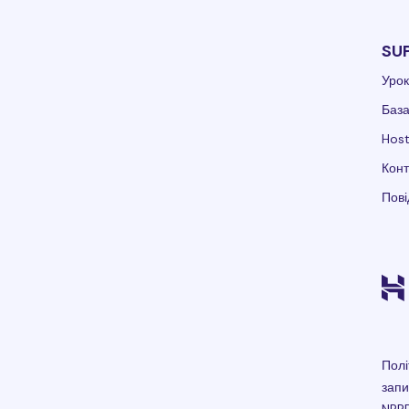
SU
Урок
База
Hos
Конт
Пов
Полі
запи