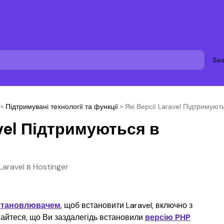
Sea
»
Підтримувані технології та функції
»
Які Версії Laravel Підтримуют
avel Підтримуються в
aravel в Hostinger
становлювачем
, щоб встановити Laravel, включно з 
айтеся, що Ви заздалегідь встановили 
версію PHP