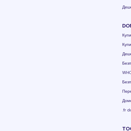
Деше
DO
Куп
Куп
Деш
Без
WHO
Без
Пер
Доме
.fr 
TO