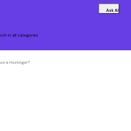
Ask AI
rch in all categories
ься в Hostinger?