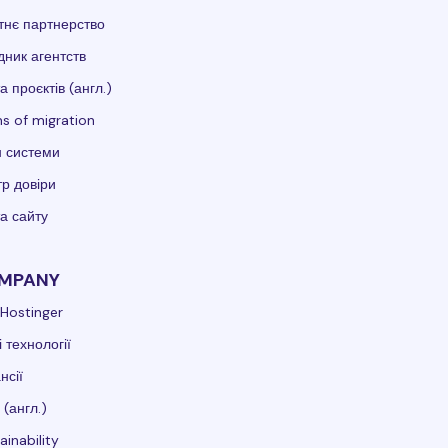
тнє партнерство
дник агентств
а проєктів (англ.)
s of migration
 системи
р довіри
а сайту
MPANY
Hostinger
 технології
нсії
 (англ.)
ainability