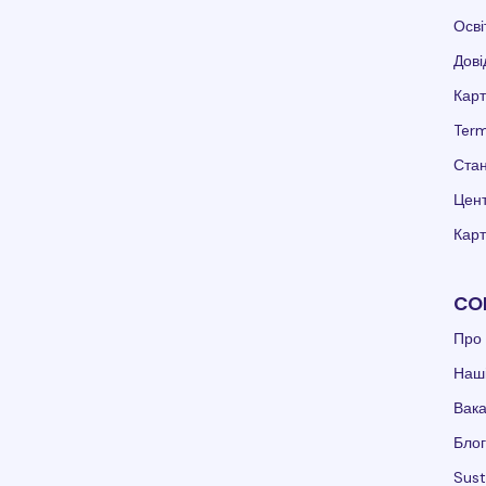
Осві
Дові
Карт
Term
Стан
Цент
Карт
CO
Про 
Наші
Вака
Блог
Sust