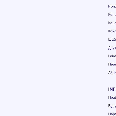
Hori
Конс
Конс
Конс
Шаб
Друк
Гене
Пере
API 
IN
Пра
Відг
Пар