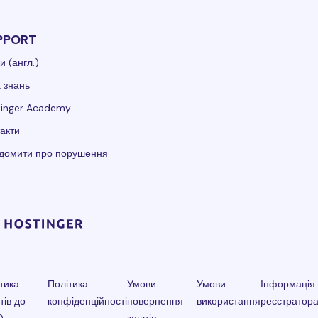
PPORT
и (англ.)
 знань
tinger Academy
акти
ідомити про порушення
тика
Політика
Умови
Умови
Інформація
тів до
конфіденційності
повернення
використання
реєстратор