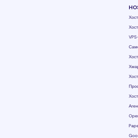
HO
Хост
Хост
VPS
Само
Хост
Хмар
Хос
Проф
Хос
Аген
Ope
Pape
Goo