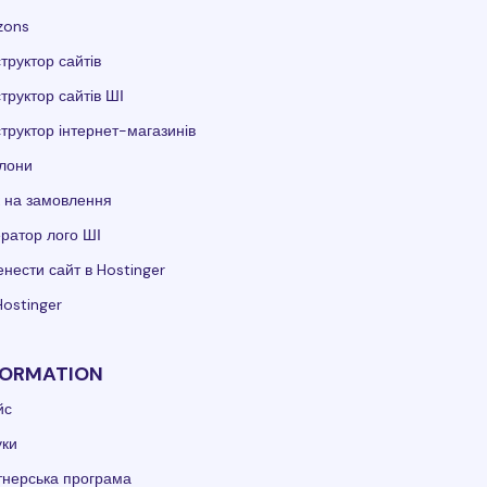
zons
труктор сайтів
труктор сайтів ШІ
труктор інтернет-магазинів
лони
 на замовлення
ратор лого ШІ
нести сайт в Hostinger
Hostinger
FORMATION
йс
уки
тнерська програма