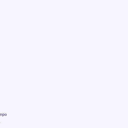
 про
а