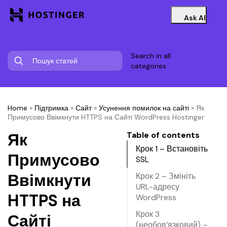
Ask AI
Search in all
categories
Home
»
Підтримка
»
Сайт
»
Усунення помилок на сайті
»
Як
Примусово Ввімкнути HTTPS на Сайті WordPress Hostinger
Як
Table of contents
Крок 1 – Встановіть
Примусово
SSL
Ввімкнути
Крок 2 – Змініть
URL-адресу
HTTPS на
WordPress
Крок 3
Сайті
(необов’язковий) –