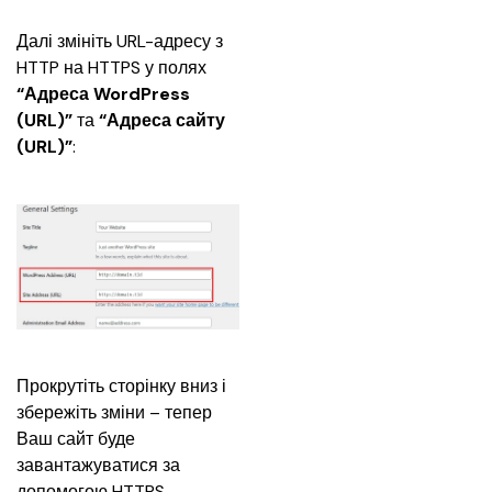
Далі змініть URL-адресу з 
HTTP на HTTPS у полях
“Адреса WordPress 
(URL)”
 та 
“Адреса сайту 
(URL)”
:
Прокрутіть сторінку вниз і 
збережіть зміни – тепер 
Ваш сайт буде 
завантажуватися за 
допомогою HTTPS.