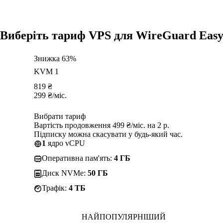
Виберіть тариф VPS для WireGuard Eas
Знижка 63%
KVM 1
819
₴
299
₴
/міс.
Вибрати тариф
Вартість продовження 499 ₴/міс. на 2 р.
Підписку можна скасувати у будь-який час.
1
ядро vCPU
Оперативна пам'ять:
4 ГБ
Диск NVMe:
50 ГБ
Трафік:
4 TБ
НАЙПОПУЛЯРНІШИЙ