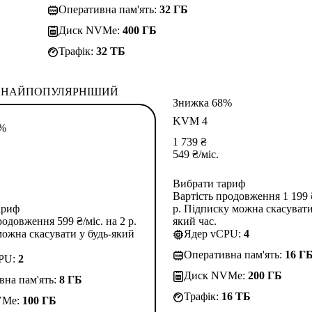
Оперативна пам'ять:
32 ГБ
Диск NVMe:
400 ГБ
Трафік:
32 TБ
НАЙПОПУЛЯРНІШИЙ
Знижка 68%
KVM 4
3%
1 739
₴
549
₴
/міс.
Вибрати тариф
Вартість продовження 1 199 ₴
ариф
р. Підписку можна скасувати
родовження 599 ₴/міс. на 2 р.
який час.
ожна скасувати у будь-який
Ядер vCPU:
4
Оперативна пам'ять:
16 Г
CPU:
2
Диск NVMe:
200 ГБ
вна пам'ять:
8 ГБ
Трафік:
16 TБ
VMe:
100 ГБ