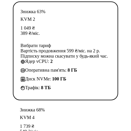
Знижка 63%
KVM 2
1 049
₴
389
₴
/міс.
Вибрати тариф
Вартість продовження 599 ₴/міс. на 2 р.
Підписку можна скасувати у будь-який час.
Ядер vCPU:
2
Оперативна пам'ять:
8 ГБ
Диск NVMe:
100 ГБ
Трафік:
8 TБ
Знижка 68%
KVM 4
1 739
₴