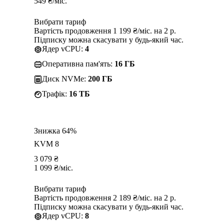
549
₴
/міс.
Вибрати тариф
Вартість продовження 1 199 ₴/міс. на 2 р.
Підписку можна скасувати у будь-який час.
Ядер vCPU:
4
Оперативна пам'ять:
16 ГБ
Диск NVMe:
200 ГБ
Трафік:
16 TБ
Знижка 64%
KVM 8
3 079
₴
1 099
₴
/міс.
Вибрати тариф
Вартість продовження 2 189 ₴/міс. на 2 р.
Підписку можна скасувати у будь-який час.
Ядер vCPU:
8