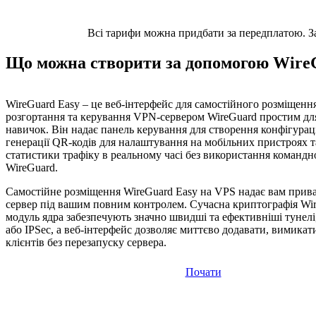
Всі тарифи можна придбати за передплатою. Заз
Що можна створити за допомогою Wire
WireGuard Easy – це веб-інтерфейс для самостійного розміщенн
розгортання та керування VPN-сервером WireGuard простим для
навичок. Він надає панель керування для створення конфігураці
генерації QR-кодів для налаштування на мобільних пристроях 
статистики трафіку в реальному часі без використання командн
WireGuard.
Самостійне розміщення WireGuard Easy на VPS надає вам при
сервер під вашим повним контролем. Сучасна криптографія Wir
модуль ядра забезпечують значно швидші та ефективніші тунел
або IPSec, а веб-інтерфейс дозволяє миттєво додавати, вимикат
клієнтів без перезапуску сервера.
Почати