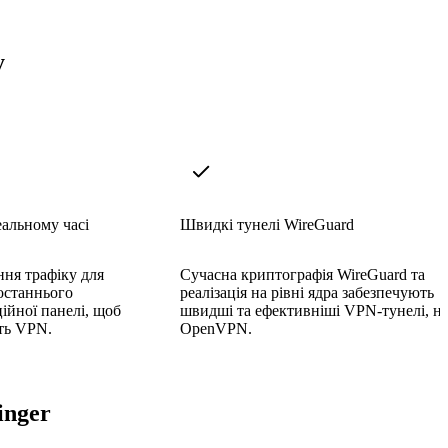
y
еальному часі
Швидкі тунелі WireGuard
ня трафіку для
Сучасна криптографія WireGuard та
 останнього
реалізація на рівні ядра забезпечують
ійної панелі, щоб
швидші та ефективніші VPN-тунелі, н
ть VPN.
OpenVPN.
inger