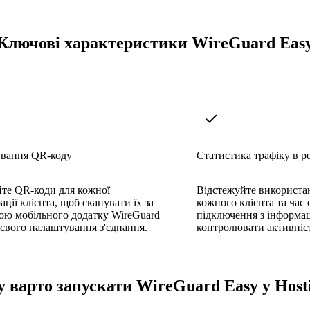
Ключові характеристики WireGuard Eas
вання QR-коду
Статистика трафіку в р
йте QR-коди для кожної
Відстежуйте використан
ації клієнта, щоб сканувати їх за
кожного клієнта та час
ою мобільного додатку WireGuard
підключення з інформац
євого налаштування з'єднання.
контролювати активніс
 варто запускати WireGuard Easy у Host