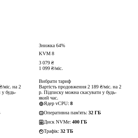
Знижка 64%
KVM 8
3 079
₴
1 099
₴
/міс.
Вибрати тариф
/міс. на 2
Вартість продовження 2 189 ₴/міс. на 2
 у будь-
р. Підписку можна скасувати у будь-
який час.
Ядер vCPU:
8
Б
Оперативна пам'ять:
32 ГБ
Диск NVMe:
400 ГБ
Трафік:
32 TБ