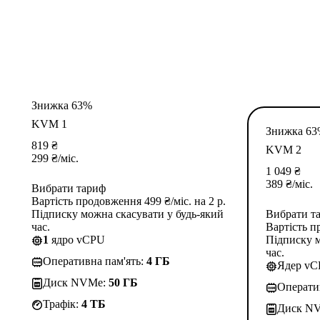
Знижка 63%
KVM 1
Знижка 6
819
₴
KVM 2
299
₴
/міс.
1 049
₴
389
₴
/міс.
Вибрати тариф
Вартість продовження 499 ₴/міс. на 2 р.
Підписку можна скасувати у будь-який
Вибрати т
час.
Вартість п
1
ядро vCPU
Підписку м
час.
Оперативна пам'ять:
4 ГБ
Ядер v
Диск NVMe:
50 ГБ
Операти
Трафік:
4 TБ
Диск N