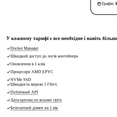
Трафік:
У кожному тарифі є
все необхідне
і навіть більш
Docker Manager
Швидкий доступ до логів контейнера
Оновлення в 1 клік
Процесори AMD EPYC
NVMe SSD
Швидкість мережі 1 Гбіт/с
Публічний API
Дата-центри
по всьому світу
Безплатний домен на 1 рік