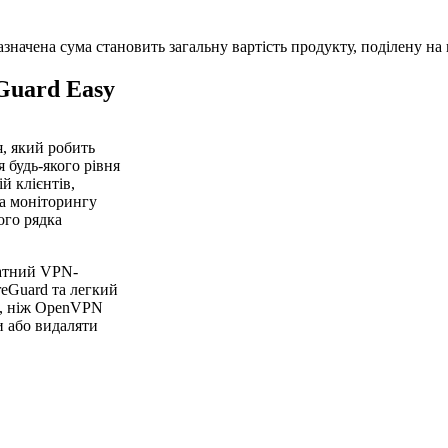
начена сума становить загальну вартість продукту, поділену на к
Guard Easy
я, який робить
 будь-якого рівня
й клієнтів,
та моніторингу
ого рядка
ватний VPN-
eGuard та легкий
і, ніж OpenVPN
и або видаляти