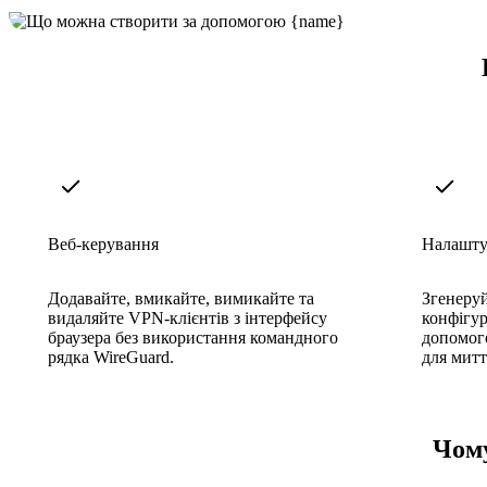
Веб-керування
Налашту
Додавайте, вмикайте, вимикайте та
Згенеру
видаляйте VPN-клієнтів з інтерфейсу
конфігур
браузера без використання командного
допомог
рядка WireGuard.
для митт
Чому