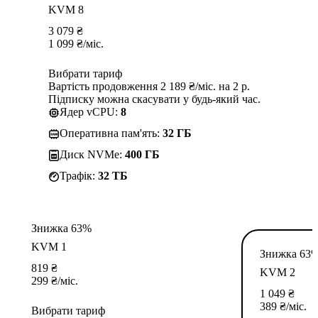
KVM 8
3 079
₴
1 099
₴
/міс.
Вибрати тариф
Вартість продовження 2 189 ₴/міс. на 2 р.
Підписку можна скасувати у будь-який час.
Ядер vCPU:
8
Оперативна пам'ять:
32 ГБ
Диск NVMe:
400 ГБ
Трафік:
32 TБ
Знижка 63%
KVM 1
Знижка 63
819
₴
KVM 2
299
₴
/міс.
1 049
₴
389
₴
/міс.
Вибрати тариф