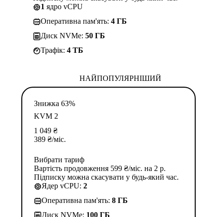
1
ядро vCPU
Оперативна пам'ять:
4 ГБ
Диск NVMe:
50 ГБ
Трафік:
4 TБ
НАЙПОПУЛЯРНІШИЙ
Знижка 63%
KVM 2
1 049
₴
389
₴
/міс.
Вибрати тариф
Вартість продовження 599 ₴/міс. на 2 р.
Підписку можна скасувати у будь-який час.
Ядер vCPU:
2
Оперативна пам'ять:
8 ГБ
Диск NVMe:
100 ГБ