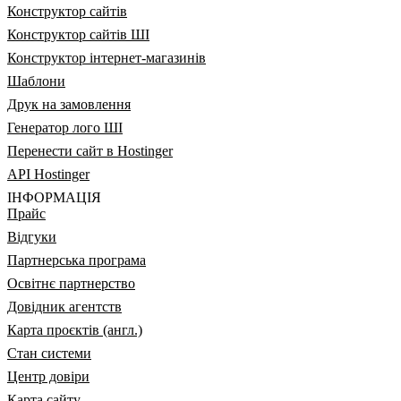
Конструктор сайтів
Конструктор сайтів ШІ
Конструктор інтернет-магазинів
Шаблони
Друк на замовлення
Генератор лого ШІ
Перенести сайт в Hostinger
API Hostinger
ІНФОРМАЦІЯ
Прайс
Відгуки
Партнерська програма
Освітнє партнерство
Довідник агентств
Карта проєктів (англ.)
Стан системи
Центр довіри
Карта сайту