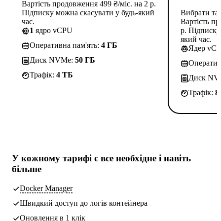
Вартість продовження 499 ₴/міс. на 2 р.
Підписку можна скасувати у будь-який
Вибрати та
час.
Вартість пр
1
ядро vCPU
р. Підписку
який час.
Оперативна пам'ять:
4 ГБ
Ядер vC
Диск NVMe:
50 ГБ
Оператив
Трафік:
4 TБ
Диск NV
Трафік:
8
У кожному тарифі є
все необхідне
і навіть
більше
Docker Manager
Швидкий доступ до логів контейнера
Оновлення в 1 клік