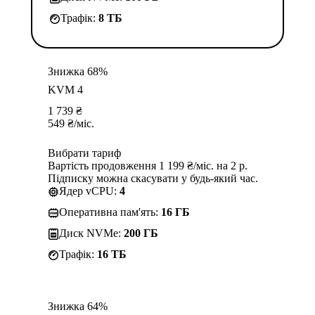
Трафік:
8 TБ
Знижка 68%
KVM 4
1 739
₴
549
₴
/міс.
Вибрати тариф
Вартість продовження 1 199 ₴/міс. на 2 р.
Підписку можна скасувати у будь-який час.
Ядер vCPU:
4
Оперативна пам'ять:
16 ГБ
Диск NVMe:
200 ГБ
Трафік:
16 TБ
Знижка 64%