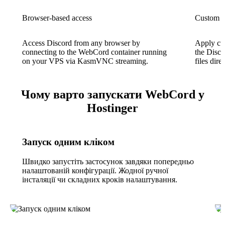
Browser-based access
Custom st
Access Discord from any browser by
Apply cu
connecting to the WebCord container running
the Disco
on your VPS via KasmVNC streaming.
files direc
Чому варто запускати WebCord у
Hostinger
Запуск одним кліком
Швидко запустіть застосунок завдяки попередньо
налаштованій конфігурації. Жодної ручної
інсталяції чи складних кроків налаштування.