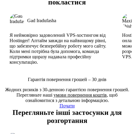
покластися
Gad Iradufasha
Я неймовірно задоволений VPS-хостингом від
Hosti
Hostinger! Аптайм завжди на найвищому рівні,
онлай
що забезпечує безперебійну роботу мого сайту.
може 
Коли мені потрібна була допомога, команда
розро
підтримки щоразу надавала професійну
VPS. 
консультацію.
Гарантія повернення грошей – 30 днів
Жодних ризиків з 30-денною гарантією повернення грошей.
Перегляньте наші
умови повернення коштів
, щоб
ознайомитися з детальною інформацією.
Почати
Перегляньте інші застосунки для
розгортання