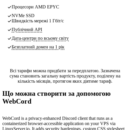
Процесори AMD EPYC
NVMe SSD
Швидкість мережі 1 Гбіт/с
Публічний API
Дата-центри
по всьому світу
Безплатний домен на 1 рік
Всі тарифи можна придбати за передплатою. Зазначена
сума становить загальну вартість продукту, поділену на
кількість місяців, протягом яких діятиме тариф.
Що можна створити за допомогою
WebCord
WebCord is a privacy-enhanced Discord client that runs as a
containerized browser-accessible application on your VPS via
LinuxServer.io. It adds security hardenings, custom CSS stylesheet