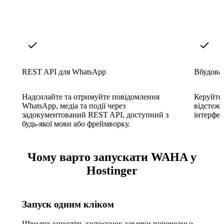
REST API для WhatsApp
Вбудова
Надсилайте та отримуйте повідомлення
Керуйте 
WhatsApp, медіа та події через
відстежу
задокументований REST API, доступний з
інтерфей
будь-якої мови або фреймворку.
Чому варто запускати WAHA у
Hostinger
Запуск одним кліком
Швидко запустіть застосунок завдяки попередньо