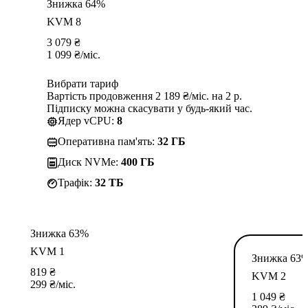
Знижка 64%
KVM 8
3 079
₴
1 099
₴
/міс.
Вибрати тариф
Вартість продовження 2 189 ₴/міс. на 2 р.
Підписку можна скасувати у будь-який час.
Ядер vCPU:
8
Оперативна пам'ять:
32 ГБ
Диск NVMe:
400 ГБ
Трафік:
32 TБ
Знижка 63%
KVM 1
Знижка 63
819
₴
KVM 2
299
₴
/міс.
1 049
₴