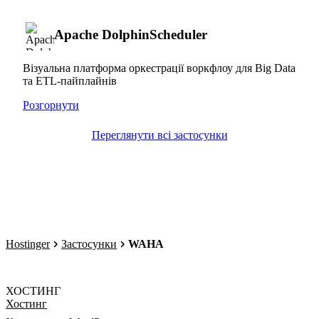
Apache DolphinScheduler
Візуальна платформа оркестрації воркфлоу для Big Data
та ETL-пайплайнів
Розгорнути
Переглянути всі застосунки
Hostinger
Застосунки
WAHA
ХОСТИНГ
Хостинг