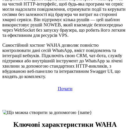
на чистий HTTP-інтерфейс, щоб будь-яка програма чи сервіс
могли надсилати повідомлення, отримувати події та керувати
сесіями без залежності від браузера чи витрат на сторонні
хмарні сервіси. Він підтримує кілька рушіїв — цей шаблон
використовує рушій NOWEB, який взаємодіє безпосередньо
через WebSocket без запуску браузера, що робить його легким
та ефективним для ресурсів VPS.
Самостійний хостинг WAHA дозволяє повністю
контролювати дані сесій WhatsApp, вміст повідомлень та
інтеграції вебхуків. Підключіть свою CRM, чат-бота, службу
підтримки або внутрішній інструмент до WhatsApp за лічені
хвилини за допомогою стандартних HTTP-викликів, з
вбудованою веб-панеллю та інтерактивним Swagger UI, що
входять до комплекту.
Почати
Ключові характеристики WAHA