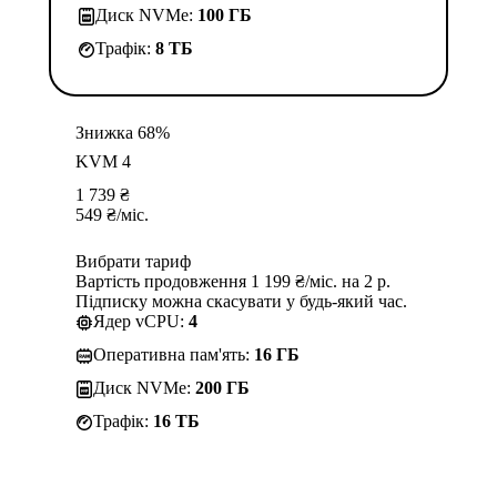
Диск NVMe:
100 ГБ
Трафік:
8 TБ
Знижка 68%
KVM 4
1 739
₴
549
₴
/міс.
Вибрати тариф
Вартість продовження 1 199 ₴/міс. на 2 р.
Підписку можна скасувати у будь-який час.
Ядер vCPU:
4
Оперативна пам'ять:
16 ГБ
Диск NVMe:
200 ГБ
Трафік:
16 TБ