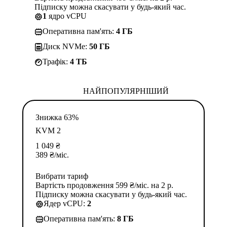
Підписку можна скасувати у будь-який час.
1
ядро vCPU
Оперативна пам'ять:
4 ГБ
Диск NVMe:
50 ГБ
Трафік:
4 TБ
НАЙПОПУЛЯРНІШИЙ
Знижка 63%
KVM 2
1 049
₴
389
₴
/міс.
Вибрати тариф
Вартість продовження 599 ₴/міс. на 2 р.
Підписку можна скасувати у будь-який час.
Ядер vCPU:
2
Оперативна пам'ять:
8 ГБ