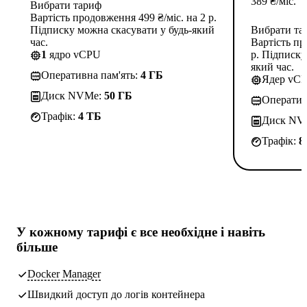
389
₴
/міс.
Вибрати тариф
Вартість продовження 499 ₴/міс. на 2 р.
Підписку можна скасувати у будь-який
Вибрати та
час.
Вартість пр
1
ядро vCPU
р. Підписку
який час.
Оперативна пам'ять:
4 ГБ
Ядер vC
Диск NVMe:
50 ГБ
Оператив
Трафік:
4 TБ
Диск NV
Трафік:
8
У кожному тарифі є
все необхідне
і навіть
більше
Docker Manager
Швидкий доступ до логів контейнера