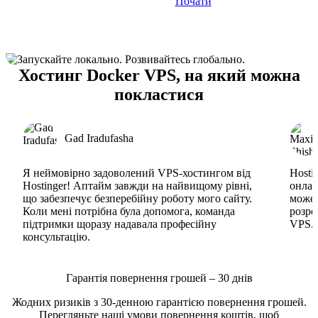
Почати
Хостинг Docker VPS, на який можна
покластися
Gad Iradufasha
Я неймовірно задоволений VPS-хостингом від
Hosti
Hostinger! Аптайм завжди на найвищому рівні,
онлай
що забезпечує безперебійну роботу мого сайту.
може 
Коли мені потрібна була допомога, команда
розро
підтримки щоразу надавала професійну
VPS. 
консультацію.
Гарантія повернення грошей – 30 днів
Жодних ризиків з 30-денною гарантією повернення грошей.
Перегляньте наші
умови повернення коштів
, щоб