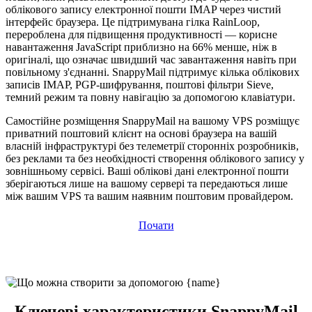
облікового запису електронної пошти IMAP через чистий
інтерфейс браузера. Це підтримувана гілка RainLoop,
перероблена для підвищення продуктивності — корисне
навантаження JavaScript приблизно на 66% менше, ніж в
оригіналі, що означає швидший час завантаження навіть при
повільному з'єднанні. SnappyMail підтримує кілька облікових
записів IMAP, PGP-шифрування, поштові фільтри Sieve,
темний режим та повну навігацію за допомогою клавіатури.
Самостійне розміщення SnappyMail на вашому VPS розміщує
приватний поштовий клієнт на основі браузера на вашій
власній інфраструктурі без телеметрії сторонніх розробників,
без реклами та без необхідності створення облікового запису у
зовнішньому сервісі. Ваші облікові дані електронної пошти
зберігаються лише на вашому сервері та передаються лише
між вашим VPS та вашим наявним поштовим провайдером.
Почати
Ключові характеристики SnappyMail