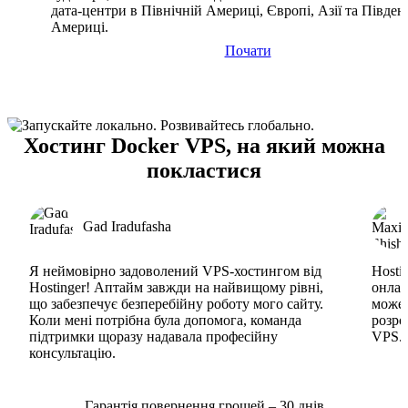
дата-центри в Північній Америці, Європі, Азії та Півден
Америці.
Почати
Хостинг Docker VPS, на який можна
покластися
Gad Iradufasha
Я неймовірно задоволений VPS-хостингом від
Hosti
Hostinger! Аптайм завжди на найвищому рівні,
онлай
що забезпечує безперебійну роботу мого сайту.
може 
Коли мені потрібна була допомога, команда
розро
підтримки щоразу надавала професійну
VPS. 
консультацію.
Гарантія повернення грошей – 30 днів