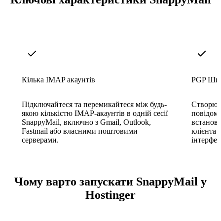
Кілька IMAP акаунтів
PGP Ши
Підключайтеся та перемикайтеся між будь-
Створюй
якою кількістю IMAP-акаунтів в одній сесії
повідомл
SnappyMail, включно з Gmail, Outlook,
встанов
Fastmail або власними поштовими
клієнта 
серверами.
інтерфей
Чому варто запускати SnappyMail у
Hostinger