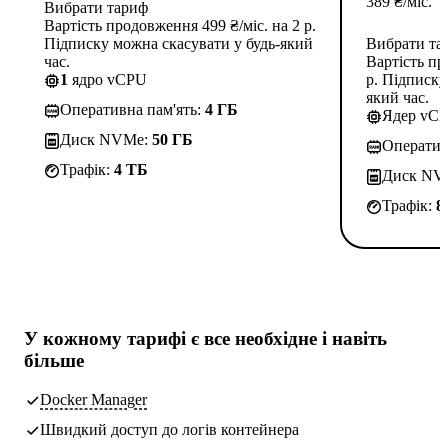
389
₴
/міс.
Вибрати тариф
Вартість продовження 499 ₴/міс. на 2 р.
Підписку можна скасувати у будь-який
Вибрати та
час.
Вартість пр
1
ядро vCPU
р. Підписку
який час.
Оперативна пам'ять:
4 ГБ
Ядер vC
Диск NVMe:
50 ГБ
Оператив
Трафік:
4 TБ
Диск NV
Трафік:
8
У кожному тарифі є
все необхідне
і навіть
більше
Docker Manager
Швидкий доступ до логів контейнера