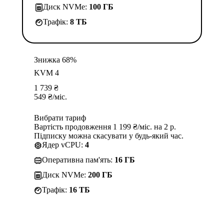
Диск NVMe:
100 ГБ
Трафік:
8 TБ
Знижка 68%
KVM 4
1 739
₴
549
₴
/міс.
Вибрати тариф
Вартість продовження 1 199 ₴/міс. на 2 р.
Підписку можна скасувати у будь-який час.
Ядер vCPU:
4
Оперативна пам'ять:
16 ГБ
Диск NVMe:
200 ГБ
Трафік:
16 TБ