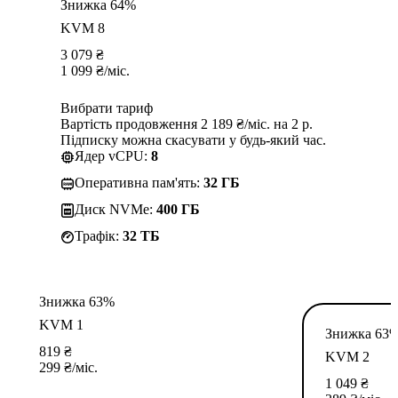
Знижка 64%
KVM 8
3 079
₴
1 099
₴
/міс.
Вибрати тариф
Вартість продовження 2 189 ₴/міс. на 2 р.
Підписку можна скасувати у будь-який час.
Ядер vCPU:
8
Оперативна пам'ять:
32 ГБ
Диск NVMe:
400 ГБ
Трафік:
32 TБ
Знижка 63%
KVM 1
Знижка 63
819
₴
KVM 2
299
₴
/міс.
1 049
₴