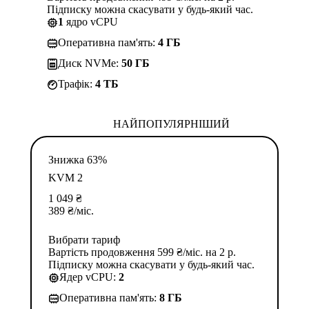
Підписку можна скасувати у будь-який час.
1
ядро vCPU
Оперативна пам'ять:
4 ГБ
Диск NVMe:
50 ГБ
Трафік:
4 TБ
НАЙПОПУЛЯРНІШИЙ
Знижка 63%
KVM 2
1 049
₴
389
₴
/міс.
Вибрати тариф
Вартість продовження 599 ₴/міс. на 2 р.
Підписку можна скасувати у будь-який час.
Ядер vCPU:
2
Оперативна пам'ять:
8 ГБ